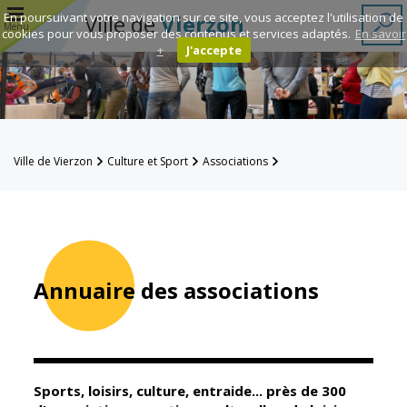
r
En poursuivant votre navigation sur ce site, vous acceptez l'utilisation de
Ville de
Vierzon
Menu
cookies pour vous proposer des contenus et services adaptés.
En savoir
+
J'accepte
Annuaire des
associations
Espace
Ville de Vierzon
Culture et Sport
Associations
Famille
Annuaire des associations
Réavie
Contacts
Annuaire des associations
Mairie
Enfance et
éducation
Sports, loisirs, culture, entraide... près de 300