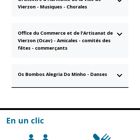
Vierzon
-
Musiques - Chorales
CCAS
Culture
Conseil
Espace
d'administration
Maurice
Rollinat
Office du Commerce et de l'Artisanat de
Accueil de jour
Vierzon (Ocav)
-
Amicales - comités des
Théâtre Mac-
L'EHPAD
fêtes - commerçants
Nab / La
Décale
Autonomie
seniors
Estivales
Os Bombos Alegria Do Minho
-
Danses
Conservatoire
Santé
Ateliers arts
Centre de
plastiques
santé
Médiathèque
Contrat local
de santé
Musée
En un clic
Établissements
Not'île
de soins
Découvrir