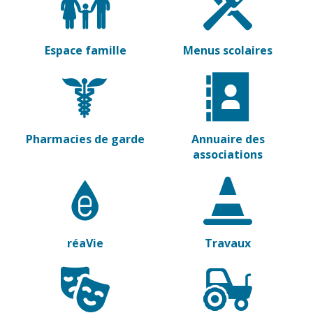
Vierzon
Pharmacies de
garde
Archives du
vendredi
Espace famille
Menus scolaires
Sports
Piscine Charles
Moreira
Équipements
Pharmacies de garde
Annuaire des
sportifs
associations
Associations
Annuaire des
associations
réaVie
Travaux
Démarches
des
associations