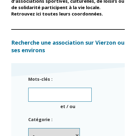
d'associations sportives, culturelles, de loisirs ou
de solidarité participent à la vie locale.
Retrouvez ici toutes leurs coordonnées.
Élus
Guichet unique
Conseil
Petite enfance
Municipal
Relais petite
enfance
Services de la
Recherche une association sur Vierzon ou
Ville
ses environs
Multi-accueil
Marchés
publics
Scolarité
Établissements
Cimetières
Mots-clés :
scolaires
Titres
Accueil avant
d'identité
et après classe
État civil
et / ou
Réussite
Élections
éducative et
Catégorie :
inclusion
Jumelages