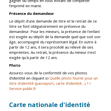
gagner du temps en vous évitant de compléter
l'imprimé en mairie.
CCAS
Culture
Présence du demandeur
Conseil
Espace
Le dépôt d’une demande de titre et le retrait de ce
d'administration
Maurice
titre se font obligatoirement en présence du
Rollinat
Accueil de jour
demandeur. Pour les mineurs, la présence de l’enfant
Théâtre Mac-
est exigée au dépôt de la demande quel que soit son
L'EHPAD
Nab / La
âge, accompagné du représentant légal. En outre à
Décale
Autonomie
partir de 12 ans, il sera procédé au relevé de ses
seniors
empreintes. Au retrait, la présence du mineur n’est
Estivales
exigée qu’à partir de 12 ans.
Conservatoire
Santé
Photo
Ateliers arts
Centre de
Assurez-vous de la conformité de vos photos
plastiques
santé
d’identité en cliquant ici
Quelle photo fournir pour un
titre d'identité (passeport, carte d'identité…) ? I
Médiathèque
Contrat local
Service-public.fr
de santé
Musée
Établissements
Not'île
Carte nationale d'identité
de soins
Découvrir