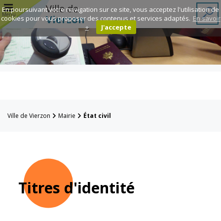
r
Ville de
En poursuivant votre navigation sur ce site, vous acceptez l'utilisation de
Menu
Vierzon
cookies pour vous proposer des contenus et services adaptés.
En savoir
+
J'accepte
Annuaire des
associations
Espace
Famille
Ville de Vierzon
Mairie
État civil
Réavie
Contacts
Titres d'identité
Mairie
Enfance et
éducation