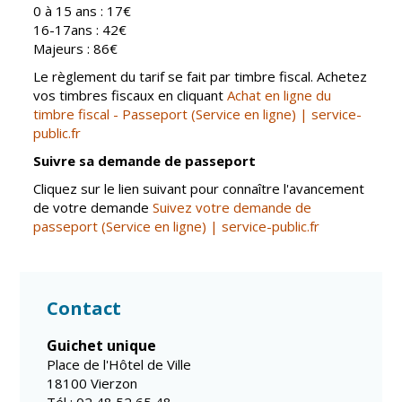
Gare de Vierzon
0 à 15 ans : 17€
16-17ans : 42€
Travaux
Majeurs : 86€
Refuge canin
Le règlement du tarif se fait par timbre fiscal. Achetez
vos timbres fiscaux en cliquant
Achat en ligne du
Marchés
timbre fiscal - Passeport (Service en ligne) | service-
public.fr
Urbanisme et
logement
Suivre sa demande de passeport
Économie et
Cliquez sur le lien suivant pour connaître l'avancement
commerce
de votre demande
Suivez votre demande de
passeport (Service en ligne) | service-public.fr
Réseau de
chaleur urbain
Contact
Guichet unique
Place de l'Hôtel de Ville
18100 Vierzon