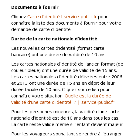
Vierzon
Pharmacies de
Documents à fournir
garde
Archives du
Cliquez
Carte d'identité I service-public.fr
pour
vendredi
connaître la liste des documents à fournir pour votre
demande de carte d'identité.
Sports
Durée de la carte nationale d’identité
Piscine Charles
Les nouvelles cartes d’identité (format carte
Moreira
bancaire) ont une durée de validité de 10 ans.
Équipements
Les cartes nationales d’identité de l’ancien format (de
sportifs
couleur bleue) ont une durée de validité de 15 ans.
Les cartes nationales d’identité délivrées entre 2006
Associations
et 2013 ont une durée de 15 ans en dépit de leur
durée faciale de 10 ans. Cliquez sur ce lien pour
Annuaire des
connaître votre situation.
Quelle est la durée de
associations
validité d'une carte d'identité ? | service-public.fr
Démarches
Pour les personnes mineures, la validité d’une carte
des
nationale d’identité est de 10 ans dans tous les cas.
associations
La carte reste valide même si l’enfant devient majeur.
Pour les voyageurs souhaitant se rendre à l’étranger