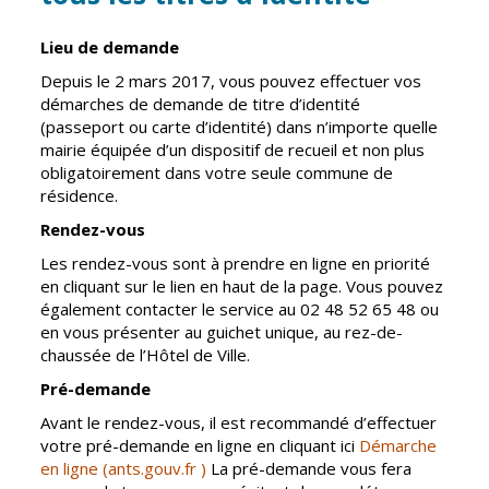
Inscriptions
Publication des
scolaires 2026-
actes
Lieu de demande
2027
administratifs
Depuis le 2 mars 2017, vous pouvez effectuer vos
Enfance
Journal
démarches de demande de titre d’identité
jeunesse
municipal
(passeport ou carte d’identité) dans n’importe quelle
Centres de
Actualités
mairie équipée d’un dispositif de recueil et non plus
loisirs
obligatoirement dans votre seule commune de
Agenda
résidence.
Espace jeunes
Fil de l'info
Rendez-vous
Point
information
Les rendez-vous sont à prendre en ligne en priorité
jeunesse
en cliquant sur le lien en haut de la page. Vous pouvez
également contacter le service au 02 48 52 65 48 ou
en vous présenter au guichet unique, au rez-de-
Restauration
chaussée de l’Hôtel de Ville.
municipale
Pré-demande
Avant le rendez-vous, il est recommandé d’effectuer
Santé et
Culture et
votre pré-demande en ligne en cliquant ici
Démarche
solidarité
Sport
en ligne (ants.gouv.fr )
La pré-demande vous fera