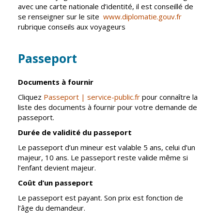
avec une carte nationale d’identité, il est conseillé de
Cadre de vie
Vie citoyenne
se renseigner sur le site
www.diplomatie.gouv.fr
rubrique conseils aux voyageurs
Passeport
Environnement
Assises de la
citoyenneté
Propreté et
Documents à fournir
déchets
Conseils de
quartiers
Cliquez
Passeport | service-public.fr
pour connaître la
Espaces verts
liste des documents à fournir pour votre demande de
Conseil
Réglementation
passeport.
municipal
d'enfants
Durée de validité du passeport
Transports
Le passeport d’un mineur est valable 5 ans, celui d’un
Conseil citoyen
Tranquillité
majeur, 10 ans. Le passeport reste valide même si
publique
l’enfant devient majeur.
Coût d’un passeport
Renouvellement
Le passeport est payant. Son prix est fonction de
urbain
l’âge du demandeur.