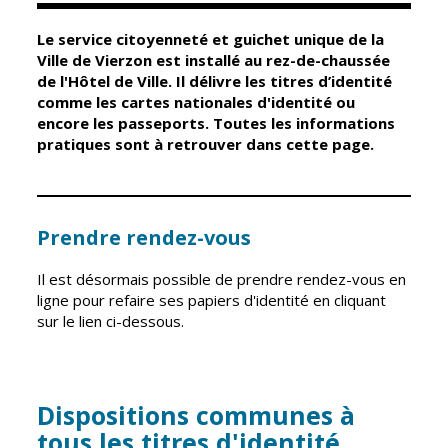
Le service citoyenneté et guichet unique de la
Élus
Guichet unique
Ville de Vierzon est installé au rez-de-chaussée
de l'Hôtel de Ville. Il délivre les titres d’identité
Conseil
Petite enfance
comme les cartes nationales d'identité ou
Municipal
Relais petite
encore les passeports. Toutes les informations
enfance
pratiques sont à retrouver dans cette page.
Services de la
Ville
Multi-accueil
Marchés
publics
Scolarité
Prendre rendez-vous
Établissements
Cimetières
scolaires
Il est désormais possible de prendre rendez-vous en
Titres
ligne pour refaire ses papiers d'identité en cliquant
Accueil avant
d'identité
sur le lien ci-dessous.
et après classe
État civil
Réussite
Élections
éducative et
inclusion
Dispositions communes à
Jumelages
tous les titres d'identité