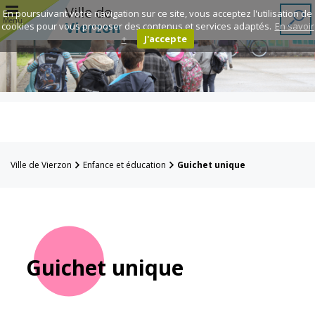
r
Ville de
En poursuivant votre navigation sur ce site, vous acceptez l'utilisation de
Menu
Vierzon
cookies pour vous proposer des contenus et services adaptés.
En savoir
+
J'accepte
Annuaire des
associations
Espace
Famille
Ville de Vierzon
Enfance et éducation
Guichet unique
Réavie
Contacts
Guichet unique