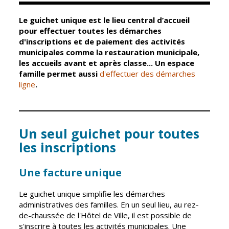
Mairie
Enfance et
éducation
Le guichet unique est le lieu central d’accueil
pour effectuer toutes les démarches
d'inscriptions et de paiement des activités
Élus
Guichet unique
municipales comme la restauration municipale,
les accueils avant et après classe... Un espace
Conseil
Petite enfance
famille permet aussi
d'effectuer des démarches
Municipal
Relais petite
ligne
.
enfance
Services de la
Ville
Multi-accueil
Marchés
Un seul guichet pour toutes
publics
Scolarité
les inscriptions
Établissements
Cimetières
scolaires
Titres
Une facture unique
Accueil avant
d'identité
et après classe
Le guichet unique simplifie les démarches
État civil
administratives des familles. En un seul lieu, au rez-
Réussite
de-chaussée de l'Hôtel de Ville, il est possible de
Élections
éducative et
s'inscrire à toutes les activités municipales. Une