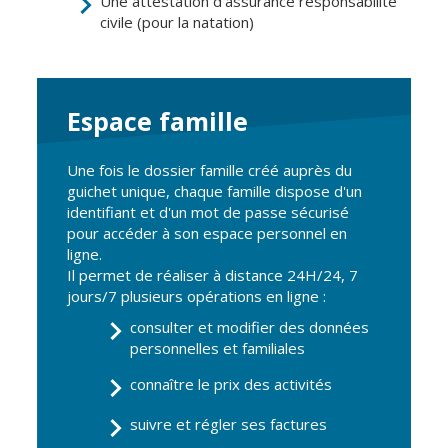
Une attestation d'assurance responsabilité
urbain
civile (pour la natation)
Gare de Vierzon
Travaux
Espace famille
Refuge canin
Marchés
Une fois le dossier famille créé auprès du
guichet unique, chaque famille dispose d'un
Urbanisme et
identifiant et d'un mot de passe sécurisé
logement
pour accéder à son espace personnel en
Économie et
ligne.
commerce
Il permet de réaliser à distance 24H/24, 7
jours/7 plusieurs opérations en ligne :
Réseau de
chaleur urbain
consulter et modifier des données
personnelles et familiales
connaître le prix des activités
suivre et régler ses factures