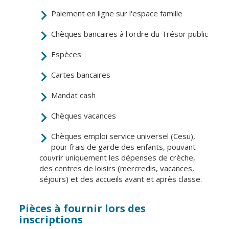
Not'île
de soins
Paiement en ligne sur l'espace famille
Découvrir
Vierzon
Pharmacies de
Chèques bancaires à l'ordre du Trésor public
garde
Archives du
Espèces
vendredi
Cartes bancaires
Sports
Mandat cash
Piscine Charles
Moreira
Chèques vacances
Équipements
sportifs
Chèques emploi service universel (Cesu),
pour frais de garde des enfants, pouvant
couvrir uniquement les dépenses de crèche,
Associations
des centres de loisirs (mercredis, vacances,
Annuaire des
séjours) et des accueils avant et après classe.
associations
Démarches
Pièces à fournir lors des
des
inscriptions
associations