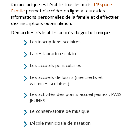
inclusion
Jumelages
facture unique est établie tous les mois.
L'Espace
Famille
permet d’accéder en ligne à toutes les
Inscriptions
Publication des
informations personnelles de la famille et d'effectuer
scolaires 2026-
actes
des inscriptions ou annulation.
2027
administratifs
Démarches réalisables auprès du guichet unique :
Enfance
Journal
Les inscriptions scolaires
jeunesse
municipal
Centres de
Actualités
La restauration scolaire
loisirs
Agenda
Les accueils périscolaires
Espace jeunes
Fil de l'info
Point
Les accueils de loisirs (mercredis et
information
vacances scolaires)
jeunesse
Les activités des points accueil jeunes : PASS
JEUNES
Restauration
municipale
Le conservatoire de musique
L'école municipale de natation
Santé et
Culture et