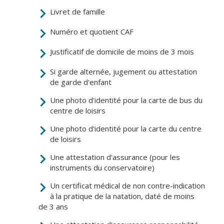
Livret de famille
Numéro et quotient CAF
Cadre de vie
Vie citoyenne
Justificatif de domicile de moins de 3 mois
Si garde alternée, jugement ou attestation
Environnement
Assises de la
de garde d'enfant
citoyenneté
Propreté et
Une photo d'identité pour la carte de bus du
déchets
Conseils de
centre de loisirs
quartiers
Espaces verts
Une photo d'identité pour la carte du centre
Conseil
de loisirs
Réglementation
municipal
d'enfants
Une attestation d'assurance (pour les
Transports
instruments du conservatoire)
Conseil citoyen
Tranquillité
Un certificat médical de non contre-indication
publique
à la pratique de la natation, daté de moins
de 3 ans
Renouvellement