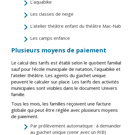
solidarité
Sport
L'aquabike
Les classes de neige
CCAS
Culture
L'atelier théâtre enfant du théâtre Mac-Nab
Conseil
Espace
Les camps enfance
d'administration
Maurice
Rollinat
Accueil de jour
Plusieurs moyens de paiement
Théâtre Mac-
L'EHPAD
Nab / La
Le calcul des tarifs est établi selon le quotient familial
Décale
sauf pour l'école municipale de natation, l'aquabike et
Autonomie
l'atelier théâtre. Les agents du guichet unique
seniors
Estivales
peuvent le calculer sur place. Les tarifs des activités
municipales sont visibles dans le document Univers
Conservatoire
Santé
famille.
Ateliers arts
Centre de
Tous les mois, les familles reçoivent une facture
plastiques
santé
globale qui peut être réglée avec plusieurs moyens
Médiathèque
Contrat local
de paiement.
de santé
Musée
Par prélèvement automatique : à demander
au guichet unique (venir avec un RIB)
Établissements