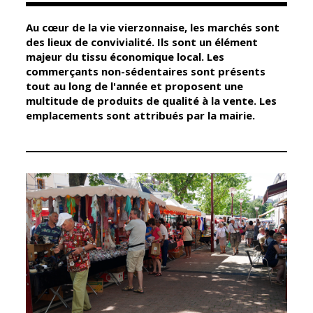
Au cœur de la vie vierzonnaise, les marchés sont
Élus
Guichet unique
des lieux de convivialité. Ils sont un élément
majeur du tissu économique local. Les
Conseil
Petite enfance
commerçants non-sédentaires sont présents
Municipal
Relais petite
tout au long de l'année et proposent une
enfance
multitude de produits de qualité à la vente. Les
Services de la
emplacements sont attribués par la mairie.
Ville
Multi-accueil
Marchés
publics
Scolarité
Établissements
Cimetières
scolaires
Titres
Accueil avant
d'identité
et après classe
État civil
Réussite
Élections
éducative et
inclusion
Jumelages