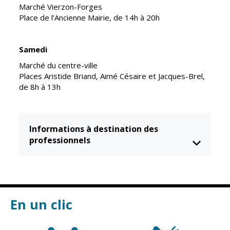
Marché Vierzon-Forges
Place de l’Ancienne Mairie, de 14h à 20h
CCAS
Culture
Conseil
Espace
d'administration
Maurice
Samedi
Rollinat
Accueil de jour
Marché du centre-ville
Théâtre Mac-
Places Aristide Briand, Aimé Césaire et Jacques-Brel,
L'EHPAD
Nab / La
de 8h à 13h
Décale
Autonomie
seniors
Estivales
Informations à destination des
Conservatoire
Santé
professionnels
Ateliers arts
Centre de
plastiques
santé
Médiathèque
Contrat local
de santé
Musée
En un clic
Établissements
Not'île
de soins
Découvrir