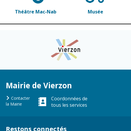
Cadre de vie
Vie citoyenne
Théâtre Mac-Nab
Musée
Environnement
Assises de la
citoyenneté
Propreté et
déchets
Conseils de
quartiers
Espaces verts
Conseil
Réglementation
municipal
d'enfants
Mairie de Vierzon
Transports
Conseil citoyen
Tranquillité
Contacter
Coordonnées de
publique
la Mairie
tous les services
Renouvellement
urbain
Restons connectés