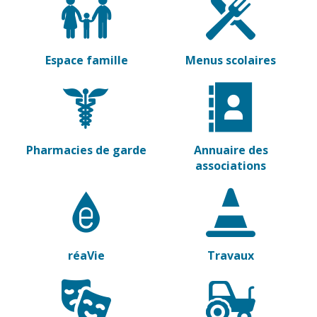
Vierzon
Pharmacies de
garde
Archives du
vendredi
Espace famille
Menus scolaires
Sports
Piscine Charles
Moreira
Équipements
Pharmacies de garde
Annuaire des
sportifs
associations
Associations
Annuaire des
associations
Démarches
réaVie
Travaux
des
associations