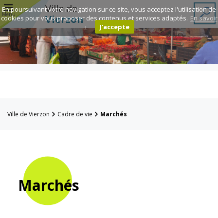
r
Ville de
En poursuivant votre navigation sur ce site, vous acceptez l'utilisation de
Menu
Vierzon
cookies pour vous proposer des contenus et services adaptés.
En savoir
+
J'accepte
Annuaire des
associations
Espace
Famille
Ville de Vierzon
Cadre de vie
Marchés
Réavie
Contacts
Marchés
Mairie
Enfance et
éducation