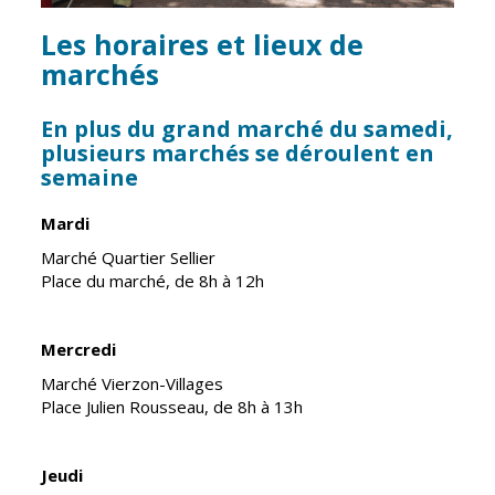
Inscriptions
Publication des
scolaires 2026-
actes
Les horaires et lieux de
2027
administratifs
marchés
Enfance
Journal
jeunesse
municipal
En plus du grand marché du samedi,
Centres de
plusieurs marchés se déroulent en
Actualités
loisirs
semaine
Agenda
Espace jeunes
Mardi
Fil de l'info
Point
Marché Quartier Sellier
information
Place du marché, de 8h à 12h
jeunesse
Restauration
Mercredi
municipale
Marché Vierzon-Villages
Place Julien Rousseau, de 8h à 13h
Santé et
Culture et
solidarité
Sport
Jeudi