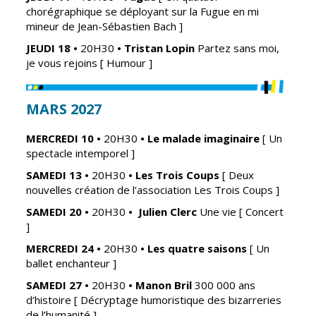
chorégraphique se déployant sur la Fugue en mi
mineur de Jean-Sébastien Bach ]
JEUDI 18
•
20H30
• Tristan
Lopin
Partez sans moi,
je vous rejoins [ Humour ]
MARS 2027
MERCREDI 10
•
20H30
•
Le malade imaginaire
[ Un
spectacle intemporel ]
SAMEDI 13
•
20H30
•
Les Trois Coups
[ Deux
nouvelles création de l’association Les Trois Coups ]
SAMEDI 20
•
20H30
• Julien
Clerc
U
ne vie [ Concert
]
MERCREDI 24
•
20H30
•
Les quatre saisons
[ Un
ballet enchanteur ]
SAMEDI 27
•
20H30
•
Manon Bril
300 000 ans
d’histoire
[ Décryptage humoristique des bizarreries
de l’humanité ]