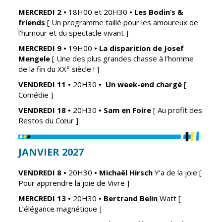
MERCREDI 2
•
18H00 et
20H30
• Les Bodin’s &
Cadre de vie
Vie citoyenne
friends
[ Un programme taillé pour les amoureux de
l’humour et du spectacle vivant ]
MERCREDI 9
•
19H00
•
La disparition de Josef
Mengele
[ Une des plus grandes chasse à l’homme
Environnement
Assises de la
e
de la fin du XX
siècle ! ]
citoyenneté
Propreté et
VENDREDI 11
•
20H30
•
Un week-end chargé
[
déchets
Conseils de
Comédie ]
quartiers
Espaces verts
VENDREDI 18
•
20H30
•
Sam en Foire
[ Au profit des
Conseil
Réglementation
Restos du Cœur ]
municipal
d'enfants
Transports
JANVIER 2027
Conseil citoyen
Tranquillité
publique
VENDREDI 8 •
20H30
•
Michaël Hirsch
Y’a de la joie
[
Pour apprendre la joie de Vivre ]
MERCREDI 13
•
20H30
•
Bertrand Belin
Watt
[
Renouvellement
L’élégance magnétique ]
urbain