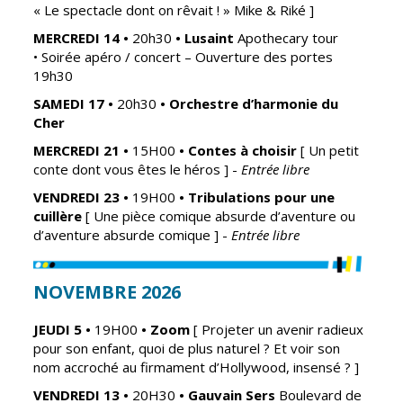
« Le spectacle dont on rêvait ! » Mike & Riké ]
CCAS
Culture
MERCREDI 14
•
20h30
•
Lusaint
Apothecary tour
•
Soirée apéro / concert – Ouverture des portes
Conseil
Espace
19h30
d'administration
Maurice
Rollinat
SAMEDI 17
•
20h30
•
Orchestre d’harmonie du
Accueil de jour
Cher
Théâtre Mac-
L'EHPAD
Nab / La
MERCREDI 21
•
15H00
•
Contes à choisir
[ Un petit
Décale
conte dont vous êtes le héros ] -
Entrée libre
Autonomie
seniors
Estivales
VENDREDI 23
•
19H00
•
Tribulations pour une
cuillère
[ Une pièce comique absurde d’aventure ou
Conservatoire
Santé
d’aventure absurde comique ] -
Entrée libre
Ateliers arts
Centre de
plastiques
santé
NOVEMBRE 2026
Médiathèque
Contrat local
de santé
JEUDI 5
•
19H00
• Zoom
[ Projeter un avenir radieux
Musée
pour son enfant, quoi de plus naturel ? Et voir son
Établissements
nom accroché au firmament d’Hollywood, insensé ? ]
Not'île
de soins
VENDREDI 13
•
20H30
•
Gauvain Sers
Boulevard de
Découvrir