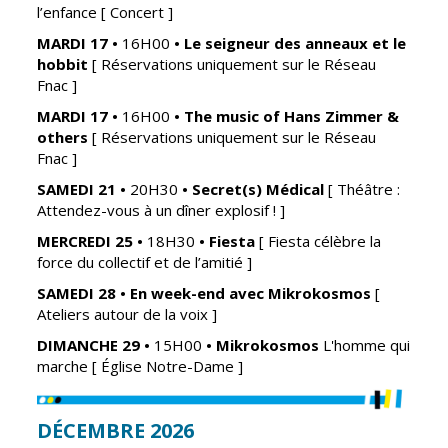
l’enfance
[ Concert ]
Vierzon
Pharmacies de
garde
MARDI 17
•
16H00
•
Le seigneur des anneaux et le
Archives du
hobbit
[ Réservations uniquement sur le Réseau
vendredi
Fnac ]
MARDI 17
•
16H00
•
The music of Hans Zimmer &
Sports
others
[ Réservations uniquement sur le Réseau
Piscine Charles
Fnac ]
Moreira
SAMEDI 21
•
20H30
• Secret(s)
Médical
[ Théâtre :
Équipements
Attendez-vous à un dîner explosif ! ]
sportifs
MERCREDI 25 •
18H30
•
Fiesta
[ Fiesta célèbre la
force du collectif et de l’amitié ]
Associations
SAMEDI 28 • En week-end avec Mikrokosmos
[
Annuaire des
Ateliers autour de la voix ]
associations
DIMANCHE 29
•
15H00
• Mikrokosmos
L'homme qui
Démarches
marche [ Église Notre-Dame ]
des
associations
DÉCEMBRE 2026