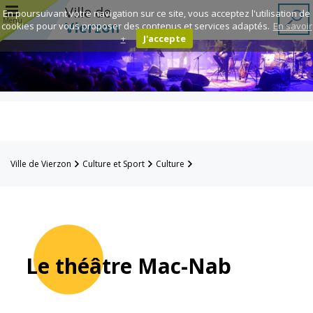
r
Ville de
En poursuivant votre navigation sur ce site, vous acceptez l'utilisation de
Menu
Vierzon
cookies pour vous proposer des contenus et services adaptés.
En savoir
+
J'accepte
Annuaire des
associations
Espace
Famille
Ville de Vierzon
Culture et Sport
Culture
Réavie
Théâtre Mac-Nab / La Décale
Contacts
Le théâtre Mac-Nab
Mairie
Enfance et
éducation