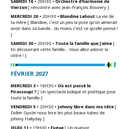
SAMEDI 16
•
20H30
• Orchestre d
’harmonie de
Gare de Vierzon
Vierzon
[
rencontre avec Jean-François Bouvery ]
Travaux
MERCREDI 20
•
20H30
•
Blandine Lehout
La vie de
ta mère
[ Blandine, c’est un peu la pote qu’on aimerait
Refuge canin
avoir dans sa bande... du moins c’est ce qu’elle pense !
Marchés
]
SAMEDI 30
•
20H30
•
Toute la famille que j’aime
[
Urbanisme et
En découvrant cette famille… Vous allez adorer la
logement
vôtre ! ]
Économie et
commerce
FÉVRIER 2027
Réseau de
chaleur urbain
MERCREDI 3
•
18H30
•
Où est passé le
Pirassoupi ?
[ Un spectacle ludique et poétique pour
toute la famille ]
VENDREDI 5
•
20H30
•
Johnny libre dans ma tête
[
Didier Gustin nous livre les plus beaux tubes de
Johnny Hallyday ]
JEUDI 11
•
19H00
• Fugue
[ Un quatuor