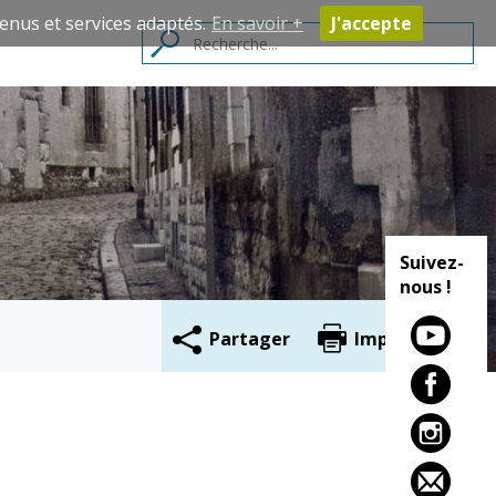
enus et services adaptés.
En savoir +
J'accepte
Contacts
Suivez-
nous !
Partager
Imprimer
Cadre de vie
Vie citoyenne
Environnement
Assises de la
citoyenneté