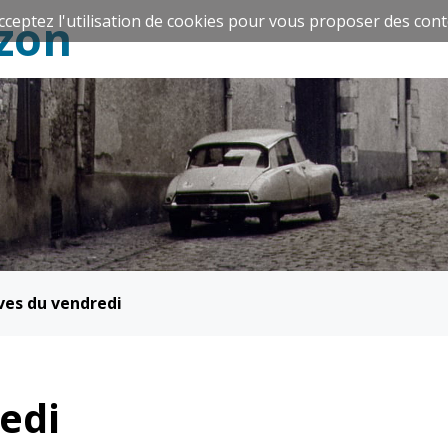
zon
cceptez l'utilisation de cookies pour vous proposer des cont
Espace Famille
Réavie
ves du vendredi
Santé et
Culture et
solidarité
Sport
edi
CCAS
Culture