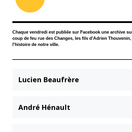
Conseil Municipal
Petite enfance
Relais petite
Services de la Ville
enfance
Marchés publics
Multi-accueil
Chaque vendredi est publiée sur
Facebook une archive sur
Cimetières
Scolarité
coup de feu rue des Changes, les fils d'Adrien Thouvenin, 
Titres d'identité
l'histoire de notre ville.
Établissements
scolaires
État civil
Accueil avant et
après classe
Élections
Réussite
Jumelages
éducative et
Lucien Beaufrère
inclusion
Publication des
actes
Inscriptions
administratifs
scolaires 2026-202
Journal municipal
André Hénault
Enfance jeunesse
Actualités
Centres de loisirs
Espace jeunes
Agenda