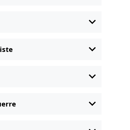
iste
uerre