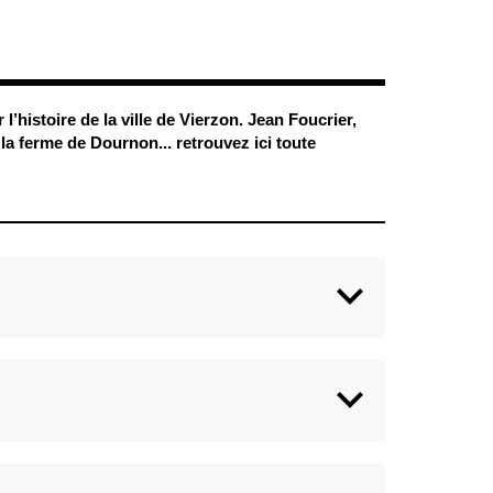
Conseil
Espace Maurice
d'administration
Rollinat
Accueil de jour
Théâtre Mac-Nab
/ La Décale
L'EHPAD
Estivales
Autonomie
 l’histoire de
la ville de Vierzon. Jean Foucrier,
seniors
Conservatoire
la ferme de Dournon... retrouvez ici toute
Ateliers arts
Santé
plastiques
Centre de santé
Médiathèque
Contrat local de
Musée
santé
Not'île
Établissements
Découvrir
de soins
Vierzon
Pharmacies de
Archives du
7
garde
vendredi
Sports
Piscine Charles
Moreira