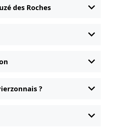
euzé des Roches
ion
vierzonnais ?