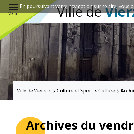
r
Ville de
Vier
En poursuivant votre navigation sur ce site, vous a
Menu
Annuaire des associations
Ville de Vierzon
Culture et Sport
Culture
Archi
Mairie
Enfance et
éducation
Archives du vendr
Élus
Guichet unique