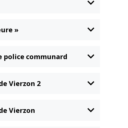
n
Équipements
sportifs
Associations
eure »
Annuaire des
associations
Démarches des
associations
de police communard
 de Vierzon 2
e de Vierzon