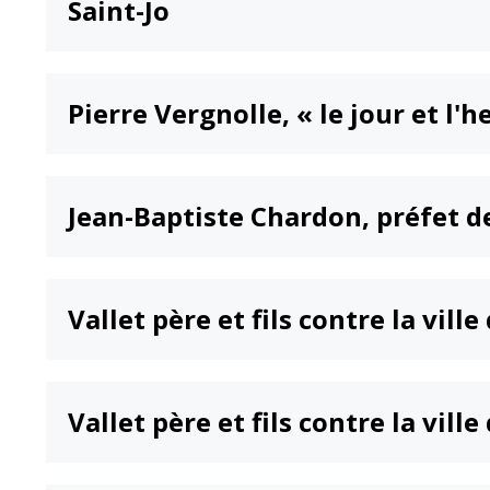
Saint-Jo
Point informatio
Fil de l'info
jeunesse
Restauration
municipale
Pierre Vergnolle, « le jour et l'h
Jean-Baptiste Chardon, préfet 
Vallet père et fils contre la ville
Vallet père et fils contre la vill