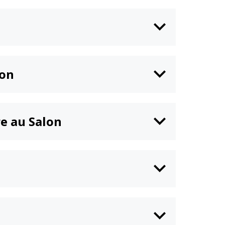
zon
re au Salon