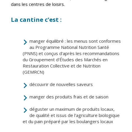
Inscriptions
Publication des
dans les centres de loisirs.
scolaires 2026-
actes
2027
administratifs
La cantine c'est :
Enfance
Journal
jeunesse
municipal
Centres de
Actualités
manger équilibré : les menus sont conformes
loisirs
au Programme National Nutrition Santé
Agenda
(PNNS) et conçus d'après les recommandations
Espace jeunes
du Groupement d'Études des Marchés en
Fil de l'info
Point
Restauration Collective et de Nutrition
information
(GEMRCN)
jeunesse
découvrir de nouvelles saveurs
Restauration
manger des produits frais et de saison
municipale
déguster un maximum de produits locaux,
Santé et
Culture et
de qualité et issus de l'agriculture biologique
solidarité
Sport
et du pain préparé par les boulangers locaux