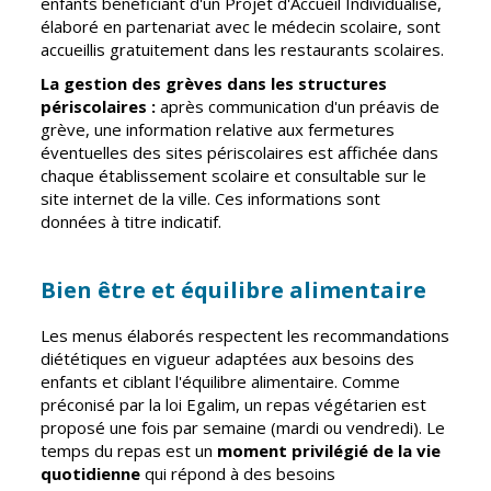
enfants bénéficiant d'un Projet d'Accueil Individualisé,
Vierzon
Pharmacies de
élaboré en partenariat avec le médecin scolaire, sont
garde
accueillis gratuitement dans les restaurants scolaires.
Archives du
vendredi
La gestion des grèves dans les structures
périscolaires :
après communication d'un préavis de
grève, une information relative aux fermetures
Sports
éventuelles des sites périscolaires est affichée dans
Piscine Charles
chaque établissement scolaire et consultable sur le
Moreira
site internet de la ville. Ces informations sont
données à titre indicatif.
Équipements
sportifs
Bien être et équilibre alimentaire
Associations
Annuaire des
Les menus élaborés respectent les recommandations
associations
diététiques en vigueur adaptées aux besoins des
enfants et ciblant l'équilibre alimentaire. Comme
Démarches
préconisé par la loi Egalim, un repas végétarien est
des
proposé une fois par semaine (mardi ou vendredi). Le
associations
temps du repas est un
moment privilégié de la vie
quotidienne
qui répond à des besoins