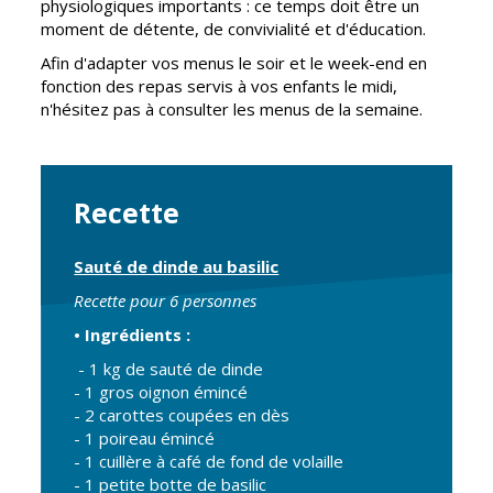
physiologiques importants : ce temps doit être un
Cadre de vie
Vie citoyenne
moment de détente, de convivialité et d'éducation.
Afin d'adapter vos menus le soir et le week-end en
fonction des repas servis à vos enfants le midi,
n'hésitez pas à consulter les menus de la semaine.
Environnement
Assises de la
citoyenneté
Propreté et
déchets
Conseils de
Recette
quartiers
Espaces verts
Conseil
Réglementation
Sauté de dinde au basilic
municipal
d'enfants
Recette pour 6 personnes
Transports
• Ingrédients :
Conseil citoyen
Tranquillité
- 1 kg de sauté de dinde
publique
- 1 gros oignon émincé
- 2 carottes coupées en dès
- 1 poireau émincé
Renouvellement
- 1 cuillère à café de fond de volaille
urbain
- 1 petite botte de basilic