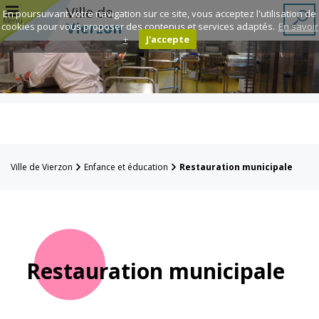
r
Ville de
En poursuivant votre navigation sur ce site, vous acceptez l'utilisation de
Menu
Vierzon
cookies pour vous proposer des contenus et services adaptés.
En savoir
+
J'accepte
Annuaire des
associations
Espace
Famille
Ville de Vierzon
Enfance et éducation
Restauration municipale
Réavie
Contacts
Restauration municipale
Mairie
Enfance et
éducation