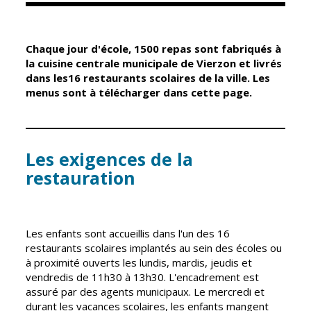
Élus
Guichet unique
Chaque jour d'école, 1500 repas sont fabriqués à
Conseil
Petite enfance
la cuisine centrale municipale de Vierzon et livrés
Municipal
dans les16 restaurants scolaires de la ville. Les
Relais petite
menus sont à télécharger dans cette page.
enfance
Services de la
Ville
Multi-accueil
Marchés
publics
Les exigences de la
Scolarité
restauration
Établissements
Cimetières
scolaires
Titres
Accueil avant
d'identité
et après classe
Les enfants sont accueillis dans l'un des 16
État civil
restaurants scolaires implantés au sein des écoles ou
Réussite
à proximité ouverts les lundis, mardis, jeudis et
Élections
éducative et
vendredis de 11h30 à 13h30. L'encadrement est
inclusion
Jumelages
assuré par des agents municipaux. Le mercredi et
durant les vacances scolaires, les enfants mangent