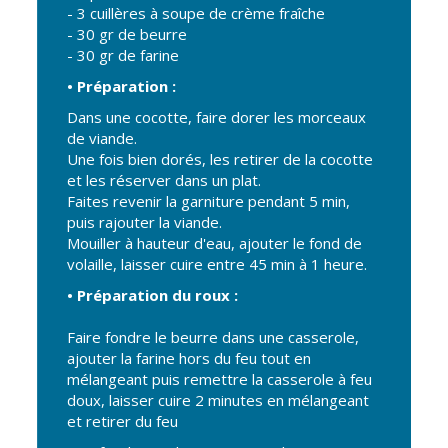
Gare de Vierzon
- 3 cuillères à soupe de crème fraîche
- 30 gr de beurre
Travaux
- 30 gr de farine
Refuge canin
• Préparation :
Marchés
Dans une cocotte, faire dorer les morceaux
de viande.
Urbanisme et
Une fois bien dorés, les retirer de la cocotte
logement
et les réserver dans un plat.
Faites revenir la garniture pendant 5 min,
Économie et
puis rajouter la viande.
commerce
Mouiller à hauteur d'eau, ajouter le fond de
Réseau de
volaille, laisser cuire entre 45 min à 1 heure.
chaleur urbain
• Préparation du roux :
Faire fondre le beurre dans une casserole,
ajouter la farine hors du feu tout en
mélangeant puis remettre la casserole à feu
doux, laisser cuire 2 minutes en mélangeant
et retirer du feu