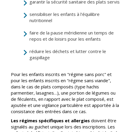
garantir la sécurité sanitaire des plats servis
CCAS
Culture
sensibiliser les enfants à l'équilibre
Conseil
Espace
nutritionnel
d'administration
Maurice
Rollinat
faire de la pause méridienne un temps de
Accueil de jour
repos et de loisirs pour les enfants
Théâtre Mac-
L'EHPAD
Nab / La
réduire les déchets et lutter contre le
Décale
Autonomie
gaspillage
seniors
Estivales
Pour les enfants inscrits en "régime sans porc" et
Conservatoire
Santé
pour les enfants inscrits en "régime sans viande",
Ateliers arts
Centre de
dans le cas de plats composés (type hachis
plastiques
santé
parmentier, lasagnes…), une portion de légumes ou
de féculents, en rapport avec le plat composé, est
Médiathèque
Contrat local
ajoutée et une vigilance particulière est apportée à la
de santé
Musée
consistance des entrées dans ce cas.
Établissements
Les régimes spécifiques et allergies
doivent être
Not'île
de soins
signalés au guichet unique lors des inscriptions. Les
Découvrir