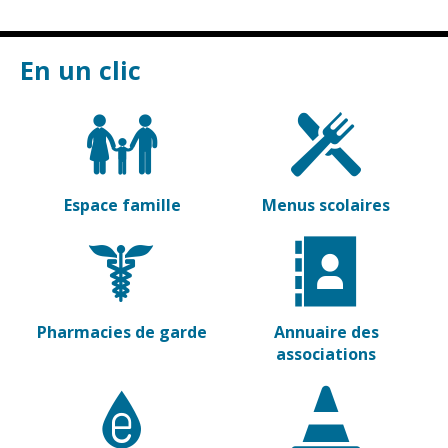
Vierzon
Pharmacies de
garde
Archives du
En un clic
vendredi
Sports
Piscine Charles
Moreira
Équipements
Espace famille
Menus scolaires
sportifs
Associations
Annuaire des
associations
Pharmacies de garde
Annuaire des
Démarches
associations
des
associations