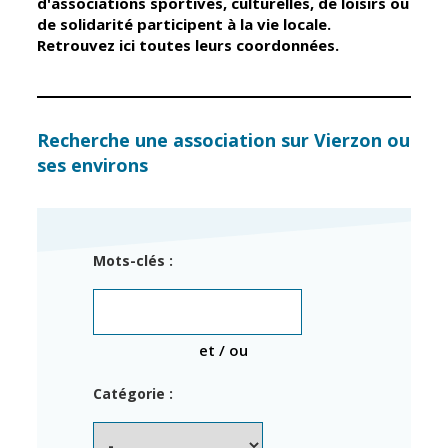
d'associations sportives, culturelles, de loisirs ou
de solidarité participent à la vie locale.
Retrouvez ici toutes leurs coordonnées.
Élus
Guichet unique
Conseil
Petite enfance
Municipal
Relais petite
enfance
Services de la
Recherche une association sur Vierzon ou
Ville
ses environs
Multi-accueil
Marchés
publics
Scolarité
Établissements
Cimetières
Mots-clés :
scolaires
Titres
Accueil avant
d'identité
et après classe
État civil
et / ou
Réussite
Élections
éducative et
Catégorie :
inclusion
Jumelages