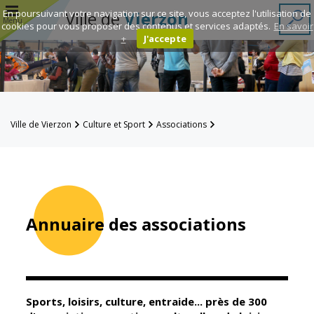
r
En poursuivant votre navigation sur ce site, vous acceptez l'utilisation de
Ville de
Vierzon
Menu
cookies pour vous proposer des contenus et services adaptés.
En savoir
+
J'accepte
Annuaire des
associations
Espace
Ville de Vierzon
Culture et Sport
Associations
Famille
Annuaire des associations
Réavie
Contacts
Annuaire des associations
Mairie
Enfance et
éducation
Sports, loisirs, culture, entraide... près de 300