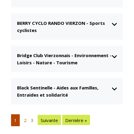
CCAS
Culture
Conseil
Espace
BERRY CYCLO RANDO VIERZON
-
Sports
d'administration
Maurice
Rollinat
cyclistes
Accueil de jour
Théâtre Mac-
L'EHPAD
Nab / La
Décale
Autonomie
Bridge Club Vierzonnais
-
Environnement -
seniors
Loisirs - Nature - Tourisme
Estivales
Conservatoire
Santé
Ateliers arts
Centre de
Black Sentinelle
-
Aides aux Familles,
plastiques
santé
Entraides et solidarité
Médiathèque
Contrat local
de santé
Musée
Établissements
Not'île
1
2
3
Suivante
Dernière »
de soins
Découvrir