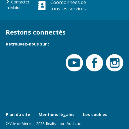
Gare de Vierzon
Contacter
Coordonnées de
la Mairie
tous les services
Travaux
Refuge canin
Restons connectés
Marchés
Urbanisme et
Retrouvez-nous sur :
logement
Économie et
commerce
Réseau de
chaleur urbain
Plan du site
Mentions légales
Les cookies
Addictic
© Ville de Vierzon, 2026. Réalisation :