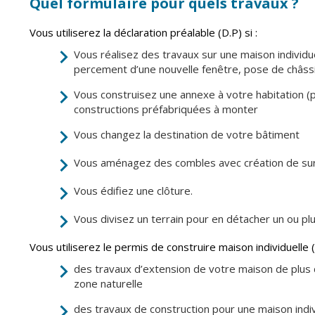
Quel formulaire pour quels travaux ?
Point informatio
Fil de l'info
jeunesse
Vous utiliserez la déclaration préalable (D.P) si :
Restauration
Vous réalisez des travaux sur une maison individue
municipale
percement d’une nouvelle fenêtre, pose de châssi
Vous construisez une annexe à votre habitation (pi
constructions préfabriquées à monter
Vous changez la destination de votre bâtiment
Vous aménagez des combles avec création de sur
Vous édifiez une clôture.
Vous divisez un terrain pour en détacher un ou plu
Vous utiliserez le permis de construire maison individuelle (P
des travaux d’extension de votre maison de plus 
zone naturelle
des travaux de construction pour une maison indi