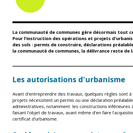
Conseil Municipal
Petite enfance
Relais petite
Services de la Ville
enfance
Marchés publics
Multi-accueil
La communauté de communes gère désormais tout ce qu
Cimetières
Scolarité
Pour l'instruction des opérations et projets d'urban
Titres d'identité
des sols : permis de construire, déclarations préalabl
Établissements
scolaires
la communauté de communes, la délivrance reste de 
État civil
Accueil avant et
après classe
Élections
Réussite
Jumelages
Les autorisations d'urbanisme
éducative et
inclusion
Publication des
actes
Avant d’entreprendre des travaux, quelques règles sont à c
Inscriptions
administratifs
scolaires 2026-202
projets nécessitent un permis ou une déclaration préalab
Journal municipal
administratives, notamment les constructions inférieures à 
Enfance jeunesse
faisant l'objet de travaux, avant même d’en faire l’acquis
Actualités
Centres de loisirs
certificat d'urbanisme.
Espace jeunes
Agenda