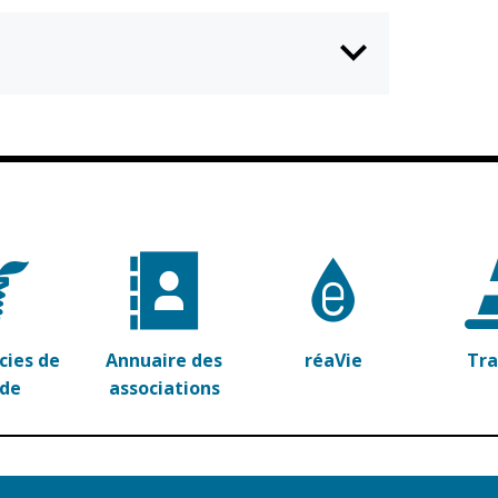
ies de
Annuaire des
réaVie
Tr
rde
associations