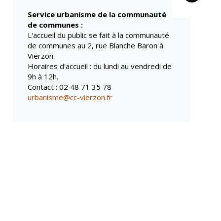
Propreté et
Conseils de
déchets
Service urbanisme de la communauté
quartiers
Espaces verts
de communes :
Conseil municipal
L'accueil du public se fait à la communauté
Réglementation
d'enfants
de communes au 2, rue Blanche Baron à
Conseil citoyen
Vierzon.
Transports
Horaires d'accueil : du lundi au vendredi de
Tranquillité
9h à 12h.
publique
Contact : 02 48 71 35 78
Renouvellement
urbanisme@cc-vierzon.fr
urbain
Gare de Vierzon
Travaux
Refuge canin
Marchés
Urbanisme et
logement
Économie et