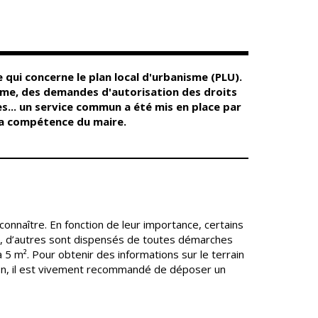
Conseil
Espace Maurice
d'administration
Rollinat
Accueil de jour
Théâtre Mac-Nab
/ La Décale
L'EHPAD
Estivales
Autonomie
i concerne le plan local d'urbanisme (PLU).
seniors
Conservatoire
isme, des demandes d'autorisation des droits
Ateliers arts
es... un service commun a été mis en place par
Santé
plastiques
la compétence du maire.
Centre de santé
Médiathèque
Contrat local de
Musée
santé
Not'île
Établissements
Découvrir
de soins
Vierzon
onnaître. En fonction de leur importance, certains
Pharmacies de
Archives du
7
le, d’autres sont dispensés de toutes démarches
garde
vendredi
5 m². Pour obtenir des informations sur le terrain
ition, il est vivement recommandé de déposer un
Sports
Piscine Charles
Moreira