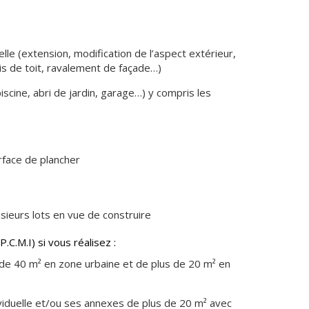
n
Équipements
sportifs
Associations
lle (extension, modification de l’aspect extérieur,
s de toit, ravalement de façade…)
Annuaire des
associations
scine, abri de jardin, garage…) y compris les
Démarches des
associations
face de plancher
sieurs lots en vue de construire
.C.M.I) si vous réalisez :
de 40 m² en zone urbaine et de plus de 20 m² en
viduelle et/ou ses annexes de plus de 20 m² avec