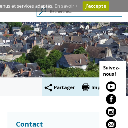
enus et services adaptés.
En savoir +
J'accepte
Contacts
Suivez-
nous !
Partager
Imprimer
Cadre de vie
Vie citoyenne
Environnement
Assises de la
Contact
citoyenneté