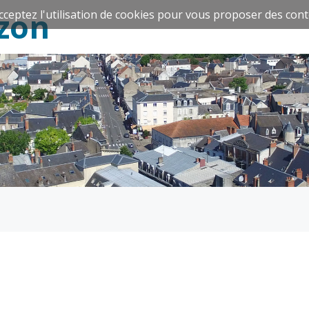
zon
cceptez l'utilisation de cookies pour vous proposer des cont
Espace Famille
Réavie
Santé et
Culture et
solidarité
Sport
CCAS
Culture