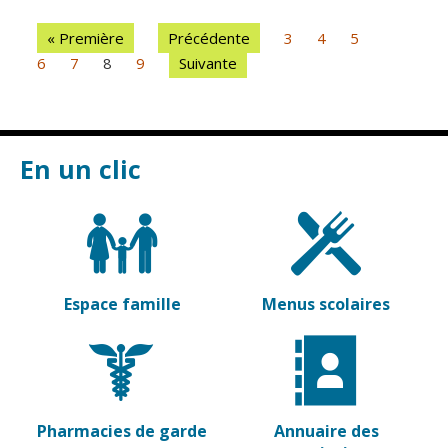
« Première
Précédente
3
4
5
6
7
8
9
Suivante
En un clic
Espace famille
Menus scolaires
Pharmacies de garde
Annuaire des