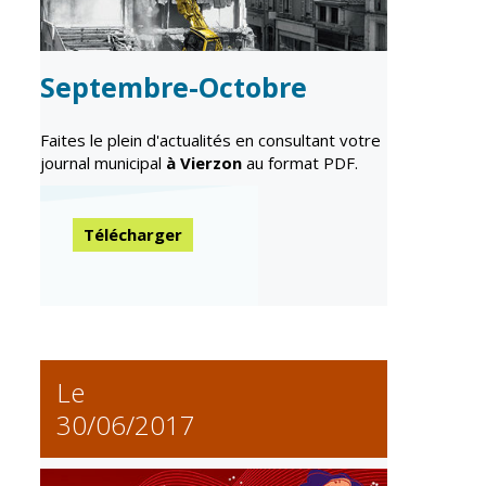
Inscriptions
Publication des
scolaires 2026-
actes
2027
administratifs
Septembre-Octobre
Enfance
Journal
jeunesse
municipal
Faites le plein d'actualités en consultant votre
Centres de
Actualités
journal municipal
à Vierzon
au format PDF.
loisirs
Agenda
Espace jeunes
Fil de l'info
Télécharger
Point
information
jeunesse
Restauration
municipale
Le
30/06/2017
Santé et
Culture et
solidarité
Sport