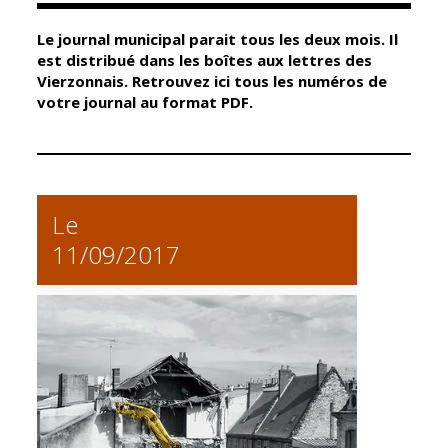
Le journal municipal parait tous les deux mois. Il
Élus
Guichet unique
est distribué dans les boîtes aux lettres des
Vierzonnais. Retrouvez ici tous les numéros de
Conseil
Petite enfance
votre journal au format PDF.
Municipal
Relais petite
enfance
Services de la
Ville
Multi-accueil
Marchés
Le
publics
Scolarité
11/09/2017
Établissements
Cimetières
scolaires
Titres
Accueil avant
d'identité
et après classe
État civil
Réussite
Élections
éducative et
inclusion
Jumelages