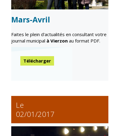
Gare de Vierzon
Travaux
Mars-Avril
Refuge canin
Faites le plein d'actualités en consultant votre
Marchés
journal municipal
à Vierzon
au format PDF.
Urbanisme et
logement
Télécharger
Économie et
commerce
Réseau de
chaleur urbain
Le
02/01/2017