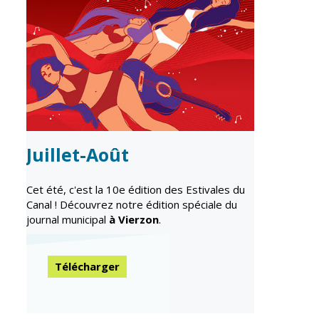
CCAS
Culture
Conseil
Espace
d'administration
Maurice
Rollinat
Accueil de jour
Théâtre Mac-
L'EHPAD
Nab / La
Décale
Autonomie
Juillet-Août
seniors
Estivales
Conservatoire
Santé
Cet été, c'est la 10e édition des Estivales du
Ateliers arts
Canal ! Découvrez notre édition spéciale du
Centre de
plastiques
journal municipal
à Vierzon
.
santé
Médiathèque
Contrat local
de santé
Télécharger
Musée
Établissements
Not'île
de soins
Découvrir