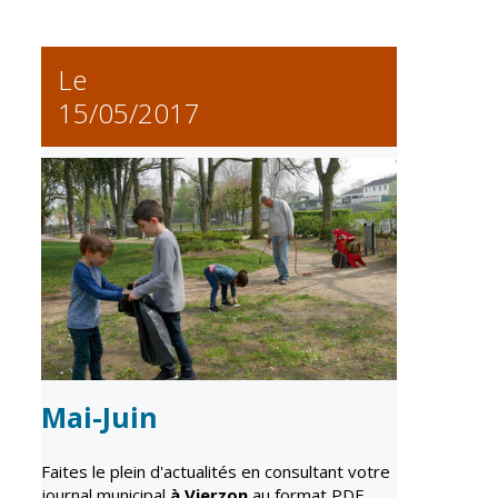
Vierzon
Pharmacies de
garde
Archives du
Le
vendredi
15/05/2017
Sports
Piscine Charles
Moreira
Équipements
sportifs
Associations
Annuaire des
associations
Démarches
Mai-Juin
des
associations
Faites le plein d'actualités en consultant votre
journal municipal
à Vierzon
au format PDF.