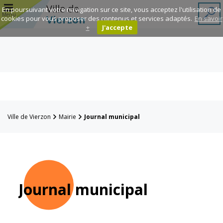
r
Ville de
En poursuivant votre navigation sur ce site, vous acceptez l'utilisation de
Menu
Vierzon
cookies pour vous proposer des contenus et services adaptés.
En savoir
+
J'accepte
Annuaire des
associations
Espace
Famille
Ville de Vierzon
Mairie
Journal municipal
Réavie
Contacts
Journal municipal
Mairie
Enfance et
éducation