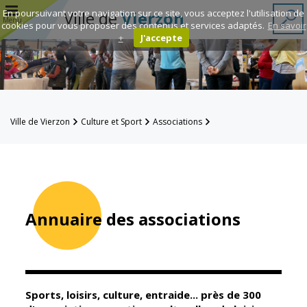
r
En poursuivant votre navigation sur ce site, vous acceptez l'utilisation de
Ville de
Vierzon
Menu
cookies pour vous proposer des contenus et services adaptés.
En savoir
+
J'accepte
Annuaire des
associations
Espace
Ville de Vierzon
Culture et Sport
Associations
Famille
Annuaire des associations
Réavie
Contacts
Annuaire des associations
Mairie
Enfance et
éducation
Sports, loisirs, culture, entraide... près de 300