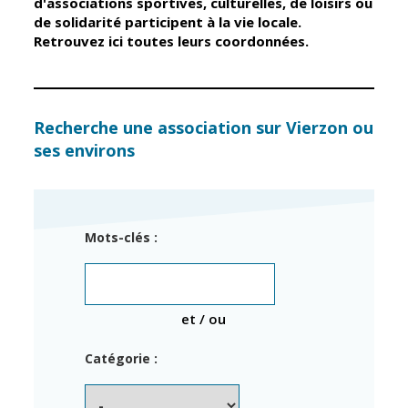
d'associations sportives, culturelles, de loisirs ou
de solidarité participent à la vie locale.
Retrouvez ici toutes leurs coordonnées.
Élus
Guichet unique
Conseil
Petite enfance
Municipal
Relais petite
enfance
Services de la
Recherche une association sur Vierzon ou
Ville
ses environs
Multi-accueil
Marchés
publics
Scolarité
Établissements
Cimetières
Mots-clés :
scolaires
Titres
Accueil avant
d'identité
et après classe
État civil
et / ou
Réussite
Élections
éducative et
Catégorie :
inclusion
Jumelages