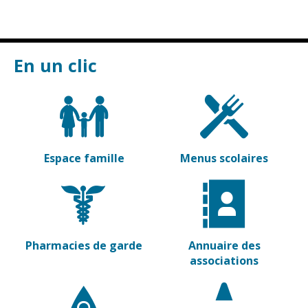
Vierzon
Pharmacies de
garde
Archives du
vendredi
En un clic
Sports
Piscine Charles
Moreira
Équipements
sportifs
Espace famille
Menus scolaires
Associations
Annuaire des
associations
Démarches
Pharmacies de garde
Annuaire des
des
associations
associations