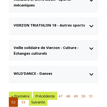
mécaniques
CCAS
Culture
Conseil
Espace
d'administration
Maurice
Rollinat
VIERZON TRIATHLON 18
-
Autres sports
Accueil de jour
Théâtre Mac-
L'EHPAD
Nab / La
Décale
Autonomie
Veille solidaire de Vierzon
-
Culture -
seniors
Estivales
Échanges culturels
Conservatoire
Santé
Ateliers arts
Centre de
plastiques
santé
WILD'DANCE
-
Danses
Médiathèque
Contrat local
de santé
Musée
Établissements
Not'île
« Première
Précédente
47
48
49
50
51
de soins
52
53
Suivante
Découvrir