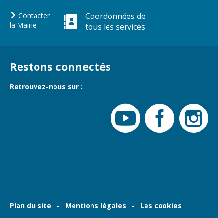
Gare de Vierzon
Contacter
Coordonnées de
Travaux
la Mairie
tous les services
Refuge canin
Marchés
Restons connectés
Urbanisme et
logement
Retrouvez-nous sur :
Économie et
commerce
Réseau de
chaleur urbain
Plan du site
Mentions légales
Les cookies