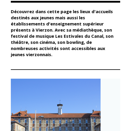
Découvrez dans cette page les lieux d'accueils
Élus
Guichet unique
destinés aux jeunes mais aussi les
établissements d'enseignement supérieur
Conseil
Petite enfance
présents à Vierzon. Avec sa médiathèque, son
Municipal
Relais petite
festival de musique Les Estivales du Canal, son
enfance
théâtre, son cinéma, son bowling, de
Services de la
nombreuses activités sont accessibles aux
Ville
Multi-accueil
jeunes vierzonnais.
Marchés
publics
Scolarité
Établissements
Cimetières
scolaires
Titres
Accueil avant
d'identité
et après classe
État civil
Réussite
Élections
éducative et
inclusion
Jumelages