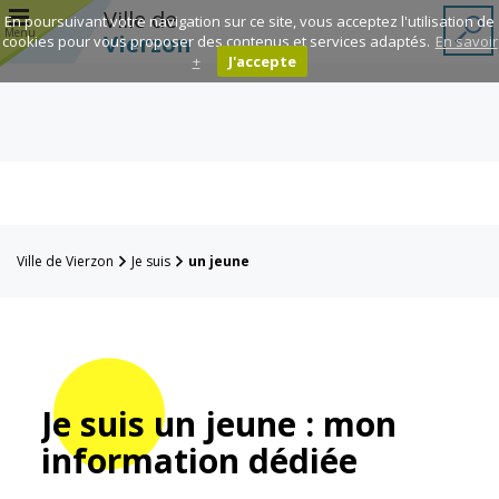
r
Ville de
En poursuivant votre navigation sur ce site, vous acceptez l'utilisation de
Menu
Vierzon
cookies pour vous proposer des contenus et services adaptés.
En savoir
+
J'accepte
Annuaire des
associations
Espace
Famille
Ville de Vierzon
Je suis
un jeune
Réavie
Contacts
Je suis un jeune : mon
information dédiée
Mairie
Enfance et
éducation