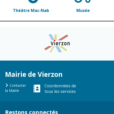
Gare de Vierzon
Théâtre Mac-Nab
Musée
Travaux
Refuge canin
Marchés
Urbanisme et
logement
Économie et
commerce
Réseau de
chaleur urbain
Mairie de Vierzon
Contacter
Coordonnées de
la Mairie
tous les services
Restons connectés