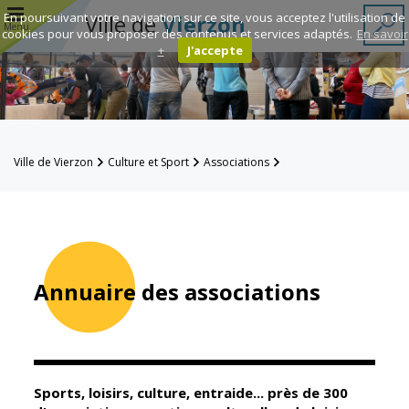
r
En poursuivant votre navigation sur ce site, vous acceptez l'utilisation de
Ville de
Vierzon
Menu
cookies pour vous proposer des contenus et services adaptés.
En savoir
+
J'accepte
Annuaire des
associations
Espace
Ville de Vierzon
Culture et Sport
Associations
Famille
Annuaire des associations
Réavie
Contacts
Annuaire des associations
Mairie
Enfance et
éducation
Sports, loisirs, culture, entraide... près de 300