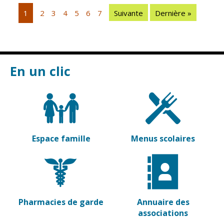
Vierzon
Pharmacies de
1
2
3
4
5
6
7
Suivante
Dernière »
garde
Archives du
vendredi
Sports
En un clic
Piscine Charles
Moreira
Équipements
sportifs
Associations
Espace famille
Menus scolaires
Annuaire des
associations
Démarches
des
associations
Pharmacies de garde
Annuaire des
associations