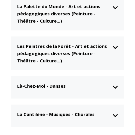
La Palette du Monde
-
Art et actions
CCAS
Culture
pédagogiques diverses (Peinture -
Conseil
Espace
Théâtre - Culture...)
d'administration
Maurice
Rollinat
Accueil de jour
Théâtre Mac-
L'EHPAD
Les Peintres de la Forêt
-
Art et actions
Nab / La
Décale
pédagogiques diverses (Peinture -
Autonomie
Théâtre - Culture...)
seniors
Estivales
Conservatoire
Santé
Ateliers arts
Centre de
Là-Chez-Moi
-
Danses
plastiques
santé
Médiathèque
Contrat local
de santé
Musée
La Cantilène
-
Musiques - Chorales
Établissements
Not'île
de soins
Découvrir