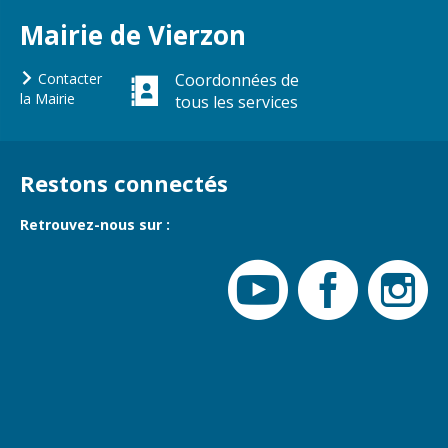
Gare de Vierzon
Mairie de Vierzon
Travaux
Refuge canin
Contacter
Coordonnées de
la Mairie
tous les services
Marchés
Urbanisme et
logement
Restons connectés
Économie et
commerce
Retrouvez-nous sur :
Réseau de
chaleur urbain