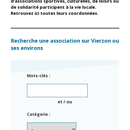
d'associations sportives, culturelles, de loisirs ou
de solidarité participent à la vie locale.
Retrouvez ici toutes leurs coordonnées.
Élus
Guichet unique
Conseil
Petite enfance
Municipal
Relais petite
enfance
Services de la
Recherche une association sur Vierzon ou
Ville
ses environs
Multi-accueil
Marchés
publics
Scolarité
Établissements
Cimetières
Mots-clés :
scolaires
Titres
Accueil avant
d'identité
et après classe
État civil
et / ou
Réussite
Élections
éducative et
Catégorie :
inclusion
Jumelages