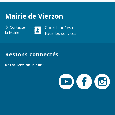
urbain
Gare de Vierzon
Mairie de Vierzon
Travaux
Contacter
Coordonnées de
Refuge canin
la Mairie
tous les services
Marchés
Urbanisme et
logement
Restons connectés
Économie et
Retrouvez-nous sur :
commerce
Réseau de
chaleur urbain