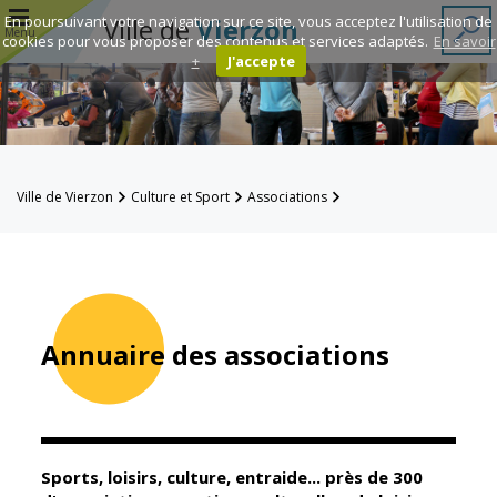
r
En poursuivant votre navigation sur ce site, vous acceptez l'utilisation de
Ville de
Vierzon
Menu
cookies pour vous proposer des contenus et services adaptés.
En savoir
+
J'accepte
Annuaire des
associations
Ville de Vierzon
Culture et Sport
Associations
Espace
Annuaire des associations
Famille
Réavie
Annuaire des associations
Contacts
Sports, loisirs, culture, entraide... près de 300
Mairie
Enfance et