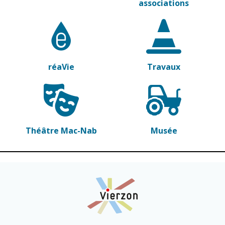
associations
Cadre de vie
Vie citoyenne
réaVie
Travaux
Environnement
Assises de la
citoyenneté
Propreté et
déchets
Conseils de
quartiers
Espaces verts
Théâtre Mac-Nab
Musée
Conseil
Réglementation
municipal
d'enfants
Transports
Conseil citoyen
Tranquillité
publique
Renouvellement