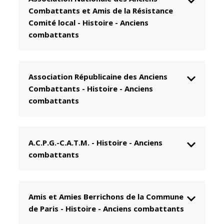
Combattants et Amis de la Résistance
Comité local
-
Histoire - Anciens
CCAS
Culture
combattants
Conseil
Espace
d'administration
Maurice
Rollinat
Association Républicaine des Anciens
Accueil de jour
Théâtre Mac-
Combattants
-
Histoire - Anciens
L'EHPAD
Nab / La
combattants
Décale
Autonomie
seniors
Estivales
Conservatoire
A.C.P.G.-C.A.T.M.
-
Histoire - Anciens
Santé
combattants
Ateliers arts
Centre de
plastiques
santé
Médiathèque
Contrat local
Amis et Amies Berrichons de la Commune
de santé
Musée
de Paris
-
Histoire - Anciens combattants
Établissements
Not'île