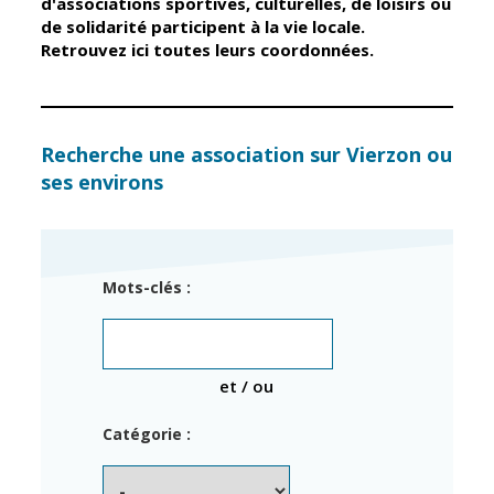
d'associations sportives, culturelles, de loisirs ou
éducation
de solidarité participent à la vie locale.
Retrouvez ici toutes leurs coordonnées.
Élus
Guichet unique
Conseil
Petite enfance
Recherche une association sur Vierzon ou
Municipal
Relais petite
ses environs
enfance
Services de la
Ville
Multi-accueil
Marchés
publics
Scolarité
Mots-clés :
Établissements
Cimetières
scolaires
Titres
Accueil avant
d'identité
et / ou
et après classe
État civil
Catégorie :
Réussite
Élections
éducative et
inclusion