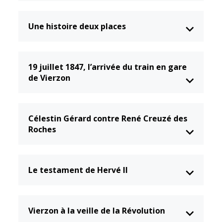
Gare de Vierzon
Travaux
Une histoire deux places
Refuge canin
Marchés
19 juillet 1847, l’arrivée du train en gare
Urbanisme et
de Vierzon
logement
Économie et
commerce
Célestin Gérard contre René Creuzé des
Roches
Réseau de
chaleur urbain
Le testament de Hervé II
Vierzon à la veille de la Révolution