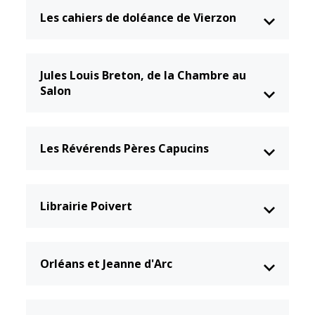
Vierzon
Pharmacies de
Les cahiers de doléance de Vierzon
garde
Archives du
vendredi
Jules Louis Breton, de la Chambre au
Sports
Salon
Piscine Charles
Moreira
Équipements
Les Révérends Pères Capucins
sportifs
Associations
Librairie Poivert
Annuaire des
associations
Démarches
Orléans et Jeanne d'Arc
des
associations