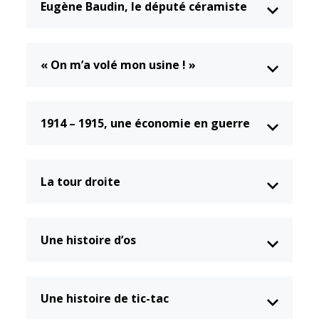
Eugène Baudin, le député céramiste
Cadre de vie
Vie citoyenne
« On m’a volé mon usine ! »
Environnement
Assises de la
citoyenneté
Propreté et
déchets
1914 – 1915, une économie en guerre
Conseils de
quartiers
Espaces verts
Conseil
Réglementation
municipal
La tour droite
d'enfants
Transports
Conseil citoyen
Tranquillité
Une histoire d’os
publique
Renouvellement
Une histoire de tic-tac
urbain