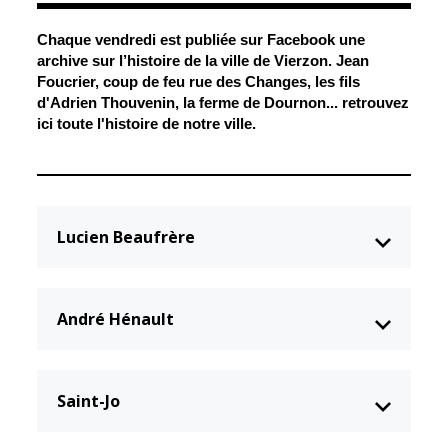
Chaque vendredi est publiée sur
Facebook une
Élus
Guichet unique
archive sur l’histoire de
la ville de Vierzon. Jean
Foucrier, coup de feu rue des Changes, les fils
Conseil
Petite enfance
d'Adrien Thouvenin, la ferme de Dournon... retrouvez
Municipal
Relais petite
ici toute l'histoire de notre ville.
enfance
Services de la
Ville
Multi-accueil
Marchés
publics
Scolarité
Lucien Beaufrère
Établissements
Cimetières
scolaires
Titres
Accueil avant
d'identité
André Hénault
et après classe
État civil
Réussite
Élections
éducative et
Saint-Jo
inclusion
Jumelages