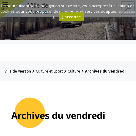
r
Ville de
En poursuivant votre navigation sur ce site, vous acceptez l'utilisation de
Menu
Vierzon
cookies pour vous proposer des contenus et services adaptés.
En savoir
+
J'accepte
Annuaire des
associations
Espace
Famille
Ville de Vierzon
Culture et Sport
Culture
Archives du vendredi
Réavie
Contacts
Archives du vendredi
Mairie
Enfance et
éducation