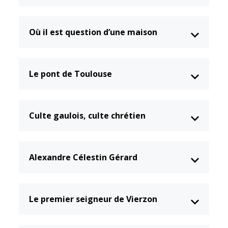
CCAS
Culture
Où il est question d’une maison
Conseil
Espace
d'administration
Maurice
Rollinat
Accueil de jour
Théâtre Mac-
Le pont de Toulouse
L'EHPAD
Nab / La
Décale
Autonomie
seniors
Estivales
Culte gaulois, culte chrétien
Conservatoire
Santé
Ateliers arts
Centre de
plastiques
Alexandre Célestin Gérard
santé
Médiathèque
Contrat local
de santé
Musée
Le premier seigneur de Vierzon
Établissements
Not'île
de soins
Découvrir