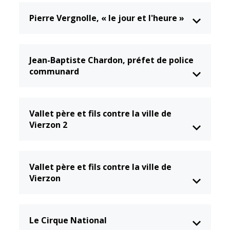
Inscriptions
Publication des
scolaires 2026-
actes
Pierre Vergnolle, « le jour et l'heure »
2027
administratifs
Enfance
Journal
jeunesse
municipal
Jean-Baptiste Chardon, préfet de police
Centres de
Actualités
communard
loisirs
Agenda
Espace jeunes
Fil de l'info
Point
Vallet père et fils contre la ville de
information
Vierzon 2
jeunesse
Restauration
Vallet père et fils contre la ville de
municipale
Vierzon
Santé et
Culture et
solidarité
Sport
Le Cirque National