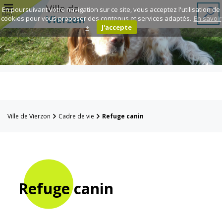
r
Ville de
En poursuivant votre navigation sur ce site, vous acceptez l'utilisation de
Menu
Vierzon
cookies pour vous proposer des contenus et services adaptés.
En savoir
+
J'accepte
Annuaire des
associations
Espace
Famille
Ville de Vierzon
Cadre de vie
Refuge canin
Réavie
Contacts
Refuge canin
Mairie
Enfance et
éducation