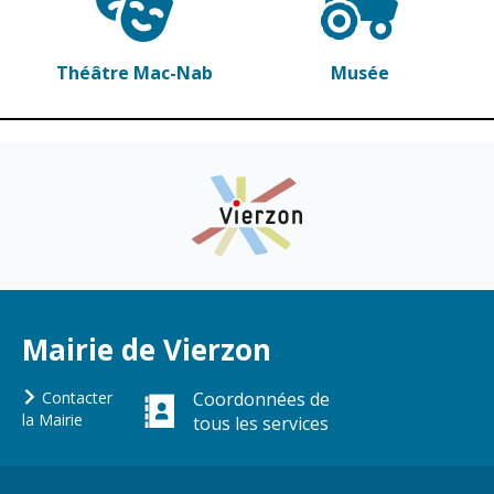
Gare de Vierzon
Travaux
Théâtre Mac-Nab
Musée
Refuge canin
Marchés
Urbanisme et
logement
Économie et
commerce
Réseau de
chaleur urbain
Mairie de Vierzon
Contacter
Coordonnées de
la Mairie
tous les services