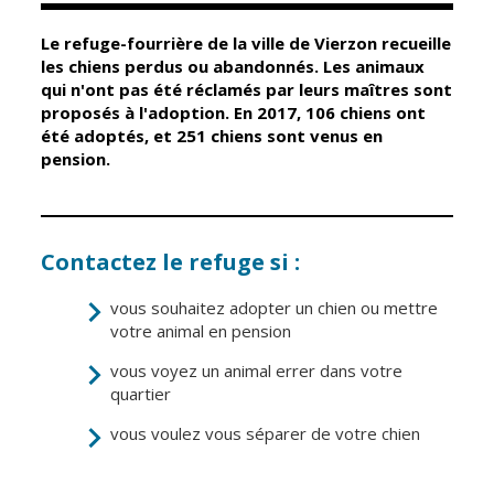
Le refuge-fourrière de la ville de Vierzon recueille
Élus
Guichet unique
les chiens perdus ou abandonnés. Les animaux
qui n'ont pas été réclamés par leurs maîtres sont
Conseil
Petite enfance
proposés à l'adoption. En 2017, 106 chiens ont
Municipal
Relais petite
été adoptés, et 251 chiens sont venus en
enfance
pension.
Services de la
Ville
Multi-accueil
Marchés
publics
Scolarité
Contactez le refuge si :
Établissements
Cimetières
scolaires
vous souhaitez adopter un chien ou mettre
Titres
votre animal en pension
Accueil avant
d'identité
et après classe
vous voyez un animal errer dans votre
État civil
quartier
Réussite
Élections
éducative et
vous voulez vous séparer de votre chien
inclusion
Jumelages