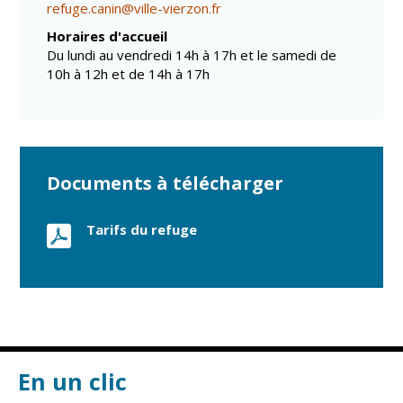
refuge.canin@ville-vierzon.fr
Vierzon
Pharmacies de
garde
Horaires d'accueil
Archives du
Du lundi au vendredi 14h à 17h et le samedi de
vendredi
10h à 12h et de 14h à 17h
Sports
Piscine Charles
Moreira
Documents à télécharger
Équipements
sportifs
Tarifs du refuge
Associations
Annuaire des
associations
Démarches
des
associations
En un clic