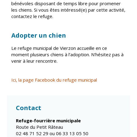
bénévoles disposant de temps libre pour promener
les chiens. Si vous êtes intéressé(e) par cette activité,
CCAS
Culture
contactez le refuge.
Conseil
Espace
d'administration
Maurice
Rollinat
Adopter un chien
Accueil de jour
Théâtre Mac-
L'EHPAD
Le refuge municipal de Vierzon accueille en ce
Nab / La
moment plusieurs chiens à l’adoption. N'hésitez pas à
Décale
Autonomie
venir à leur rencontre.
seniors
Estivales
Conservatoire
Santé
Ici, la page Facebook du refuge municipal
Ateliers arts
Centre de
plastiques
santé
Médiathèque
Contrat local
Contact
de santé
Musée
Refuge-fourrière municipale
Établissements
Not'île
Route du Petit Râteau
de soins
02 48 71 52 29 ou 06 33 13 05 50
Découvrir