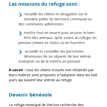
Inscriptions
Publication des
Les missions du refuge sont :
scolaires 2026-
actes
2027
administratifs
recueillir les chiens en divagation sur le
domaine public du territoire communal ou
Enfance
Journal
des communes adhérentes
jeunesse
municipal
Centres de
mettre tout en œuvre pour assurer le bien-
Actualités
loisirs
être des animaux, qu’ils soient au refuge, en
Agenda
pension (chiens et chats) ou en fourrière.
Espace jeunes
Fil de l'info
accueillir et conseiller les personnes
Point
désireuses de se séparer de leur animal,
information
d'adopter ou de le mettre en pension
jeunesse
À savoir :
tous les chiens trouvés non réclamés par
Restauration
leurs maîtres sont proposés à l'adoption dans les huit
municipale
jours qui suivent leur entrée au refuge.
Santé et
Culture et
Devenir bénévole
solidarité
Sport
Le refuge municipal de Vierzon recherche des