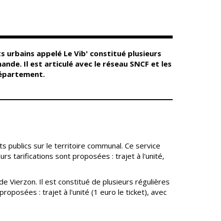
Conseil
Espace Maurice
d'administration
Rollinat
Accueil de jour
Théâtre Mac-Nab
/ La Décale
L'EHPAD
Estivales
Autonomie
s urbains appelé Le Vib' constitué plusieurs
seniors
Conservatoire
ande. Il est articulé avec le réseau SNCF et les
Ateliers arts
département.
Santé
plastiques
Centre de santé
Médiathèque
Contrat local de
Musée
santé
Not'île
Établissements
Découvrir
de soins
ts publics sur le territoire communal. Ce service
Vierzon
rs tarifications sont proposées : trajet à l'unité,
Pharmacies de
Archives du
7
garde
vendredi
de Vierzon. Il est constitué de plusieurs régulières
Sports
roposées : trajet à l'unité (1 euro le ticket), avec
Piscine Charles
Moreira