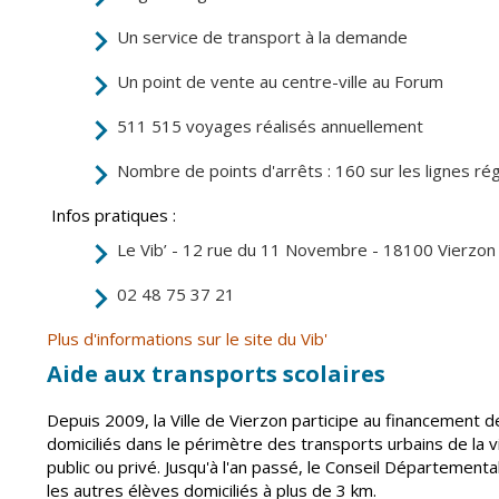
Point informatio
Fil de l'info
jeunesse
Un service de transport à la demande
Restauration
Un point de vente au centre-ville au Forum
municipale
511 515 voyages réalisés annuellement
Nombre de points d'arrêts : 160 sur les lignes ré
Infos pratiques :
Le Vib’ - 12 rue du 11 Novembre - 18100 Vierzon
02 48 75 37 21
Plus d'informations sur le site du Vib'
Aide aux transports scolaires
Depuis 2009, la Ville de Vierzon participe au financement d
domiciliés dans le périmètre des transports urbains de la v
public ou privé. Jusqu'à l'an passé, le Conseil Départementa
les autres élèves domiciliés à plus de 3 km.