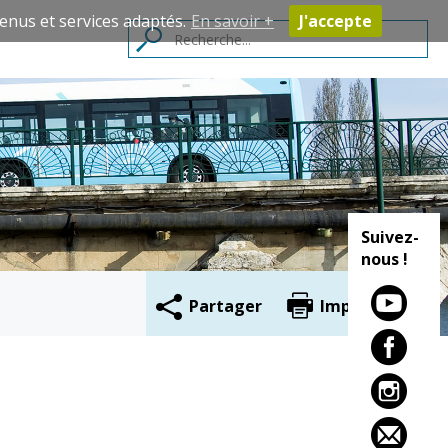
enus et services adaptés.
En savoir +
J'accepte
Contacts
Suivez-
nous !
Partager
Imprimer
Cadre de vie
Vie citoyenne
Environnement
Assises de la
citoyenneté