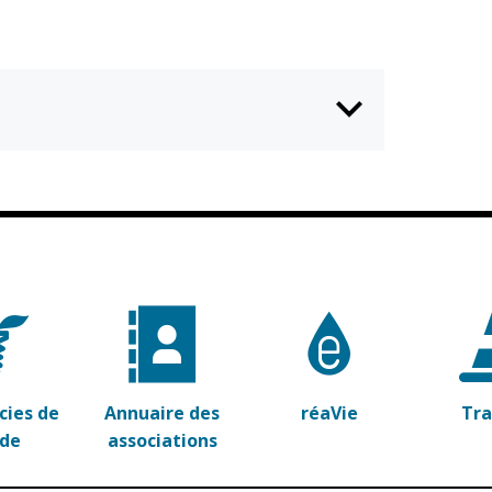
ies de
Annuaire des
réaVie
Tr
rde
associations