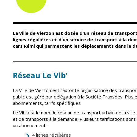
Conseil Municipal
Petite enfance
Relais petite
Services de la Ville
enfance
Marchés publics
Multi-accueil
La ville de Vierzon est dotée d'un réseau de transport
Cimetières
Scolarité
lignes régulières et d'un service de transport à la dem
Titres d'identité
cars Rémi qui permettent les déplacements dans le 
Établissements
scolaires
État civil
Accueil avant et
après classe
Élections
Réseau Le Vib'
Réussite
Jumelages
éducative et
inclusion
Publication des
La Ville de Vierzon est l’autorité organisatrice des transpor
actes
public est géré par délégation à la Société Transdev. Plusieu
Inscriptions
administratifs
scolaires 2026-202
abonnements, tarifs spécifiques
Journal municipal
Enfance jeunesse
Le Vib’ est le nom du réseau de transport urbain de la ville 
et de transports à la demande. Plusieurs tarifications sont p
Actualités
Centres de loisirs
un abonnement...
Espace jeunes
Agenda
4 lignes régulières