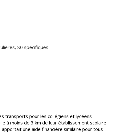
n
Équipements
sportifs
Associations
Annuaire des
associations
Démarches des
gulières, 80 spécifiques
associations
es transports pour les collégiens et lycéens
ille à moins de 3 km de leur établissement scolaire
l apportait une aide financière similaire pour tous