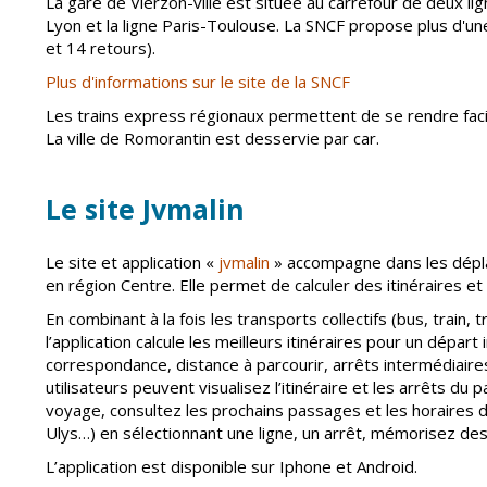
La gare de Vierzon-ville est située au carrefour de deux lig
Lyon et la ligne Paris-Toulouse. La SNCF propose plus d'une 
et 14 retours).
Plus d'informations sur le site de la SNCF
Les trains express régionaux permettent de se rendre fac
La ville de Romorantin est desservie par car.
Le site Jvmalin
Le site et application «
jvmalin
» accompagne dans les dépl
en région Centre. Elle permet de calculer des itinéraires et
En combinant à la fois les transports collectifs (bus, train, 
l’application calcule les meilleurs itinéraires pour un dépa
correspondance, distance à parcourir, arrêts intermédiaires
utilisateurs peuvent visualisez l’itinéraire et les arrêts du 
voyage, consultez les prochains passages et les horaires d
Ulys…) en sélectionnant une ligne, un arrêt, mémorisez des a
L’application est disponible sur Iphone et Android.