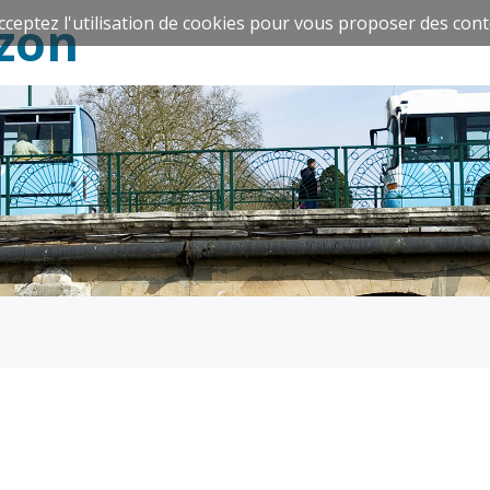
zon
cceptez l'utilisation de cookies pour vous proposer des cont
Espace Famille
Réavie
Santé et
Culture et
solidarité
Sport
CCAS
Culture