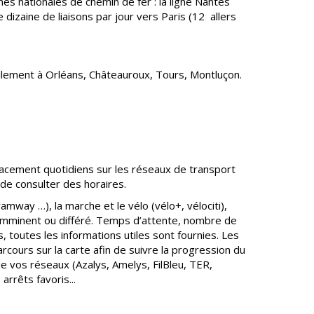
nes nationales de chemin de fer : la ligne Nantes
dizaine de liaisons par jour vers Paris (12 allers
ilement à Orléans, Châteauroux, Tours, Montluçon.
acement quotidiens sur les réseaux de transport
 de consulter des horaires.
tramway …), la marche et le vélo (vélo+, vélociti),
rt imminent ou différé. Temps d’attente, nombre de
, toutes les informations utiles sont fournies. Les
parcours sur la carte afin de suivre la progression du
e vos réseaux (Azalys, Amelys, FilBleu, TER,
rrêts favoris...