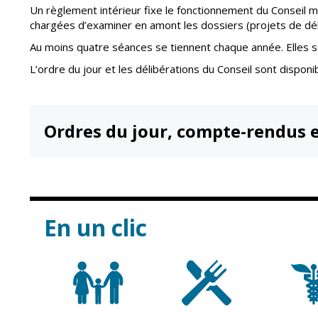
Point informatio
Un règlement intérieur fixe le fonctionnement du Conseil mu
Fil de l'info
jeunesse
chargées d’examiner en amont les dossiers (projets de délib
Restauration
Au moins quatre séances se tiennent chaque année. Elles s
municipale
L’ordre du jour et les délibérations du Conseil sont disponi
Ordres du jour, compte-rendus e
En un clic