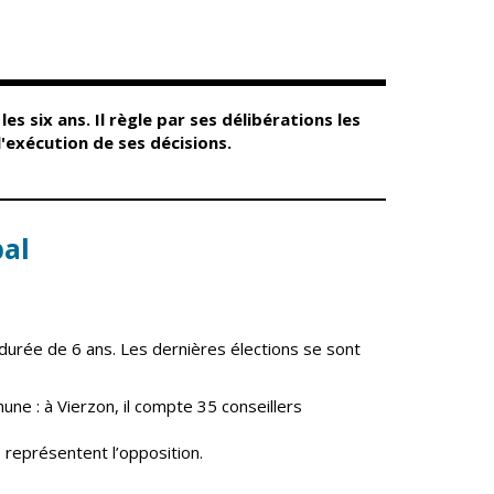
Conseil
Espace Maurice
d'administration
Rollinat
Accueil de jour
Théâtre Mac-Nab
/ La Décale
L'EHPAD
Estivales
Autonomie
es six ans. Il règle par ses délibérations les
seniors
Conservatoire
l'exécution de ses décisions.
Ateliers arts
Santé
plastiques
Centre de santé
Médiathèque
pal
Contrat local de
Musée
santé
Not'île
Établissements
Découvrir
de soins
Vierzon
 durée de 6 ans. Les dernières élections se sont
Pharmacies de
Archives du
7
garde
vendredi
ne : à Vierzon, il compte 35 conseillers
Sports
 représentent l’opposition.
Piscine Charles
Moreira