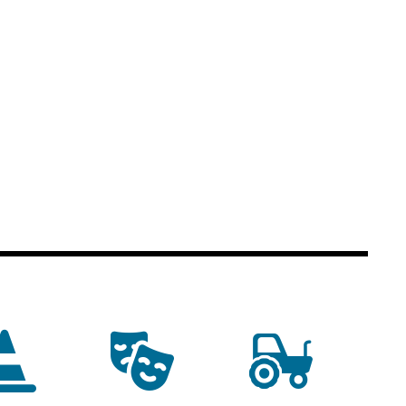
commerce
Réseau de chaleur
urbain