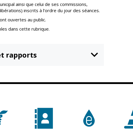
n
Équipements
nicipal ainsi que celui de ses commissions,
sportifs
érations) inscrits à l’ordre du jour des séances.
ont ouvertes au public.
Associations
bles dans cette rubrique.
Annuaire des
associations
Démarches des
associations
t rapports