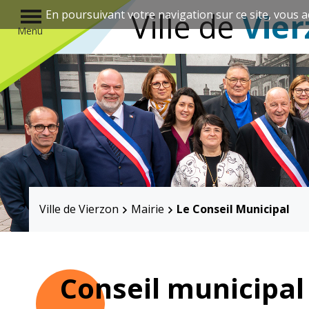
r
Ville de
Vier
En poursuivant votre navigation sur ce site, vous a
Menu
Annuaire des associations
Ville de Vierzon
Mairie
Le Conseil Municipal
Mairie
Enfance et
éducation
Conseil municipal
Élus
Guichet unique