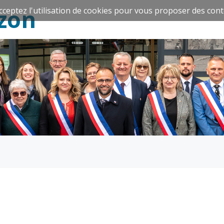
zon
cceptez l'utilisation de cookies pour vous proposer des cont
Espace Famille
Réavie
Santé et
Culture et
solidarité
Sport
CCAS
Culture