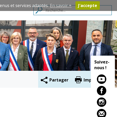
enus et services adaptés.
En savoir +
J'accepte
Contacts
Suivez-
nous !
Partager
Imprimer
Cadre de vie
Vie citoyenne
Environnement
Assises de la
citoyenneté