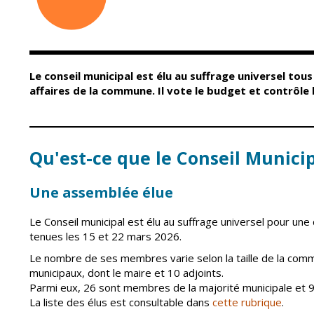
Conseil Municipal
Petite enfance
Relais petite
Services de la Ville
enfance
Marchés publics
Multi-accueil
Le conseil municipal est élu au suffrage universel tous l
Cimetières
Scolarité
affaires de la commune. Il vote le budget et contrôle 
Titres d'identité
Établissements
scolaires
État civil
Accueil avant et
après classe
Qu'est-ce que le Conseil Munici
Élections
Réussite
Jumelages
éducative et
Une assemblée élue
inclusion
Publication des
actes
Le Conseil municipal est élu au suffrage universel pour une
Inscriptions
administratifs
scolaires 2026-202
tenues les 15 et 22 mars 2026.
Journal municipal
Enfance jeunesse
Le nombre de ses membres varie selon la taille de la commu
municipaux, dont le maire et 10 adjoints.
Actualités
Centres de loisirs
Parmi eux, 26 sont membres de la majorité municipale et 9
Espace jeunes
Agenda
La liste des élus est consultable dans
cette rubrique
.