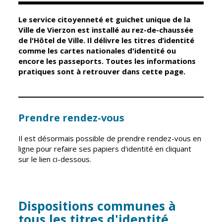
Le service citoyenneté et guichet unique de la
Élus
Guichet unique
Ville de Vierzon est installé au rez-de-chaussée
de l'Hôtel de Ville. Il délivre les titres d’identité
Conseil
Petite enfance
comme les cartes nationales d'identité ou
Municipal
Relais petite
encore les passeports. Toutes les informations
enfance
pratiques sont à retrouver dans cette page.
Services de la
Ville
Multi-accueil
Marchés
publics
Scolarité
Prendre rendez-vous
Établissements
Cimetières
scolaires
Il est désormais possible de prendre rendez-vous en
Titres
ligne pour refaire ses papiers d'identité en cliquant
Accueil avant
d'identité
sur le lien ci-dessous.
et après classe
État civil
Réussite
Élections
éducative et
inclusion
Dispositions communes à
Jumelages
tous les titres d'identité