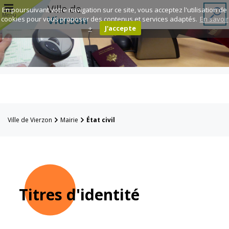
r
Ville de
En poursuivant votre navigation sur ce site, vous acceptez l'utilisation de
Menu
Vierzon
cookies pour vous proposer des contenus et services adaptés.
En savoir
+
J'accepte
Annuaire des
associations
Espace
Famille
Ville de Vierzon
Mairie
État civil
Réavie
Contacts
Titres d'identité
Mairie
Enfance et
éducation