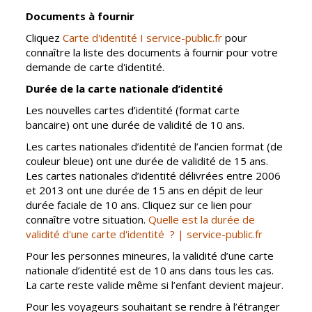
Vierzon
Pharmacies de
Documents à fournir
garde
Archives du
Cliquez
Carte d'identité I service-public.fr
pour
vendredi
connaître la liste des documents à fournir pour votre
demande de carte d'identité.
Sports
Durée de la carte nationale d’identité
Piscine Charles
Les nouvelles cartes d’identité (format carte
Moreira
bancaire) ont une durée de validité de 10 ans.
Équipements
Les cartes nationales d’identité de l’ancien format (de
sportifs
couleur bleue) ont une durée de validité de 15 ans.
Les cartes nationales d’identité délivrées entre 2006
Associations
et 2013 ont une durée de 15 ans en dépit de leur
durée faciale de 10 ans. Cliquez sur ce lien pour
Annuaire des
connaître votre situation.
Quelle est la durée de
associations
validité d'une carte d'identité ? | service-public.fr
Démarches
Pour les personnes mineures, la validité d’une carte
des
nationale d’identité est de 10 ans dans tous les cas.
associations
La carte reste valide même si l’enfant devient majeur.
Pour les voyageurs souhaitant se rendre à l’étranger