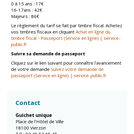
Gare de Vierzon
0 à 15 ans : 17€
16-17ans : 42€
Travaux
Majeurs : 86€
Refuge canin
Le règlement du tarif se fait par timbre fiscal. Achetez
vos timbres fiscaux en cliquant
Achat en ligne du
Marchés
timbre fiscal - Passeport (Service en ligne) | service-
public.fr
Urbanisme et
logement
Suivre sa demande de passeport
Économie et
Cliquez sur le lien suivant pour connaître l'avancement
commerce
de votre demande
Suivez votre demande de
passeport (Service en ligne) | service-public.fr
Réseau de
chaleur urbain
Contact
Guichet unique
Place de l'Hôtel de Ville
18100 Vierzon