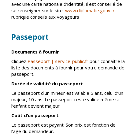
avec une carte nationale d’identité, il est conseillé de
Cadre de vie
Vie citoyenne
se renseigner sur le site
www.diplomatie.gouv.fr
rubrique conseils aux voyageurs
Passeport
Environnement
Assises de la
citoyenneté
Propreté et
Documents à fournir
déchets
Conseils de
quartiers
Cliquez
Passeport | service-public.fr
pour connaître la
Espaces verts
liste des documents à fournir pour votre demande de
Conseil
Réglementation
passeport.
municipal
d'enfants
Durée de validité du passeport
Transports
Le passeport d’un mineur est valable 5 ans, celui d’un
Conseil citoyen
Tranquillité
majeur, 10 ans. Le passeport reste valide même si
publique
l’enfant devient majeur.
Coût d’un passeport
Renouvellement
Le passeport est payant. Son prix est fonction de
urbain
l’âge du demandeur.