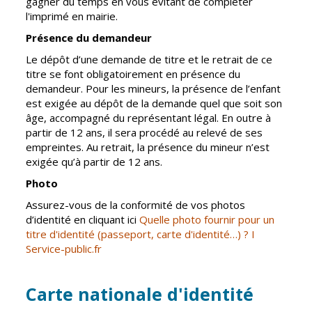
gagner du temps en vous évitant de compléter
l'imprimé en mairie.
CCAS
Culture
Présence du demandeur
Conseil
Espace
Le dépôt d’une demande de titre et le retrait de ce
d'administration
Maurice
titre se font obligatoirement en présence du
Rollinat
Accueil de jour
demandeur. Pour les mineurs, la présence de l’enfant
Théâtre Mac-
est exigée au dépôt de la demande quel que soit son
L'EHPAD
Nab / La
âge, accompagné du représentant légal. En outre à
Décale
Autonomie
partir de 12 ans, il sera procédé au relevé de ses
seniors
empreintes. Au retrait, la présence du mineur n’est
Estivales
exigée qu’à partir de 12 ans.
Conservatoire
Santé
Photo
Ateliers arts
Centre de
Assurez-vous de la conformité de vos photos
plastiques
santé
d’identité en cliquant ici
Quelle photo fournir pour un
titre d'identité (passeport, carte d'identité…) ? I
Médiathèque
Contrat local
Service-public.fr
de santé
Musée
Établissements
Not'île
Carte nationale d'identité
de soins
Découvrir