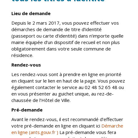
Inscriptions
Publication des
scolaires 2026-
actes
Lieu de demande
2027
administratifs
Depuis le 2 mars 2017, vous pouvez effectuer vos
Enfance
Journal
démarches de demande de titre d’identité
jeunesse
municipal
(passeport ou carte d’identité) dans n’importe quelle
Centres de
Actualités
mairie équipée d’un dispositif de recueil et non plus
loisirs
obligatoirement dans votre seule commune de
Agenda
résidence.
Espace jeunes
Fil de l'info
Rendez-vous
Point
information
Les rendez-vous sont à prendre en ligne en priorité
jeunesse
en cliquant sur le lien en haut de la page. Vous pouvez
également contacter le service au 02 48 52 65 48 ou
en vous présenter au guichet unique, au rez-de-
Restauration
chaussée de l’Hôtel de Ville.
municipale
Pré-demande
Avant le rendez-vous, il est recommandé d’effectuer
Santé et
Culture et
votre pré-demande en ligne en cliquant ici
Démarche
solidarité
Sport
en ligne (ants.gouv.fr )
La pré-demande vous fera