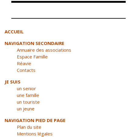
Élus
Guichet unique
Conseil
Petite enfance
ACCUEIL
Municipal
Relais petite
NAVIGATION SECONDAIRE
enfance
Services de la
Annuaire des associations
Ville
Multi-accueil
Espace Famille
Marchés
Réavie
publics
Scolarité
Contacts
Établissements
Cimetières
JE SUIS
scolaires
un senior
Titres
Accueil avant
une famille
d'identité
et après classe
un touriste
État civil
un jeune
Réussite
Élections
éducative et
NAVIGATION PIED DE PAGE
inclusion
Plan du site
Jumelages
Mentions légales