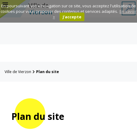
r
Ville de
En poursuivant votre navigation sur ce site, vous acceptez l'utilisation de
Menu
Vierzon
cookies pour vous proposer des contenus et services adaptés.
En savoir
+
J'accepte
Annuaire des
associations
Espace
Famille
Ville de Vierzon
Plan du site
Réavie
Contacts
Plan du site
Mairie
Enfance et
éducation