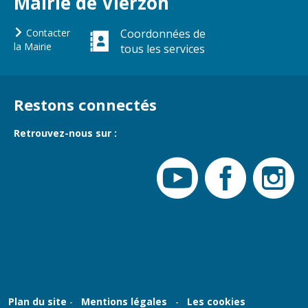
Mairie de Vierzon
Vierzon
Pharmacies de
garde
Contacter
Coordonnées de
Archives du
la Mairie
tous les services
vendredi
Sports
Restons connectés
Piscine Charles
Moreira
Retrouvez-nous sur :
Équipements
sportifs
Associations
Annuaire des
associations
Démarches
des
associations
Plan du site
Mentions légales
Les cookies