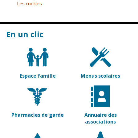
Inscriptions
Publication des
Les cookies
scolaires 2026-
actes
2027
administratifs
Enfance
Journal
jeunesse
municipal
En un clic
Centres de
Actualités
loisirs
Agenda
Espace jeunes
Fil de l'info
Point
information
Espace famille
Menus scolaires
jeunesse
Restauration
municipale
Pharmacies de garde
Annuaire des
Santé et
Culture et
associations
solidarité
Sport