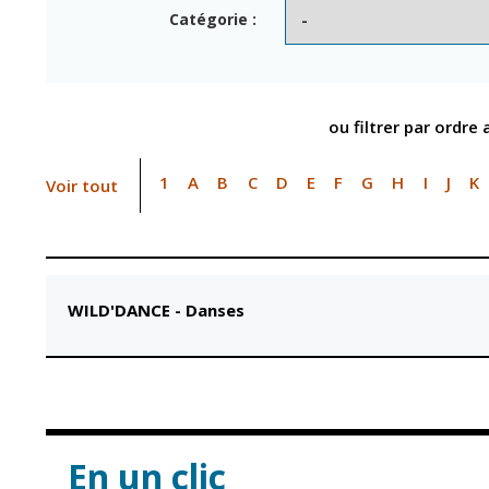
Point informatio
Fil de l'info
Catégorie :
jeunesse
Restauration
municipale
ou filtrer par ordre
1
A
B
C
D
E
F
G
H
I
J
K
Voir tout
WILD'DANCE
-
Danses
En un clic