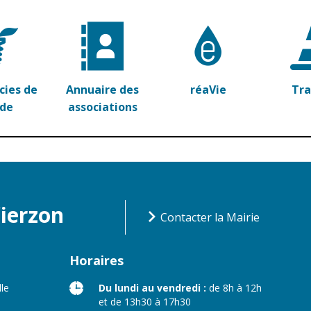
ies de
Annuaire des
réaVie
Tr
rde
associations
Vierzon
Contacter la Mairie
Horaires
lle
Du lundi au vendredi :
de 8h à 12h
et de 13h30 à 17h30