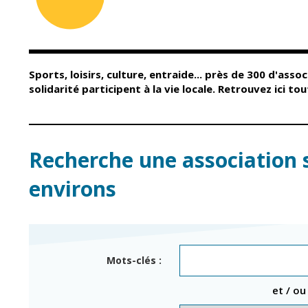
Conseil Municipal
Petite enfance
Relais petite
Services de la Ville
enfance
Marchés publics
Multi-accueil
Sports, loisirs, culture, entraide... près de 300 d'assoc
Cimetières
Scolarité
solidarité participent à la vie locale. Retrouvez ici t
Titres d'identité
Établissements
scolaires
État civil
Accueil avant et
après classe
Élections
Recherche une association 
Réussite
Jumelages
éducative et
environs
inclusion
Publication des
actes
Inscriptions
administratifs
scolaires 2026-202
Journal municipal
Enfance jeunesse
Mots-clés :
Actualités
Centres de loisirs
et / ou
Espace jeunes
Agenda