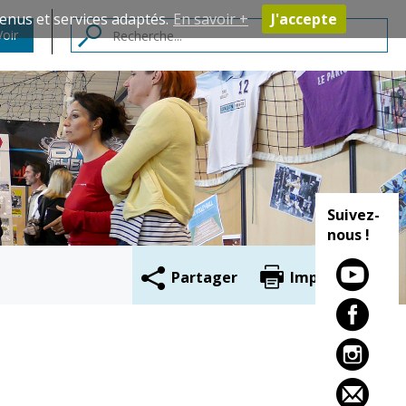
enus et services adaptés.
En savoir +
J'accepte
Voir
Contacts
Suivez-
nous !
Partager
Imprimer
Cadre de vie
Vie citoyenne
Environnement
Assises de la
citoyenneté