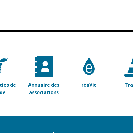
ies de
Annuaire des
réaVie
Tr
rde
associations