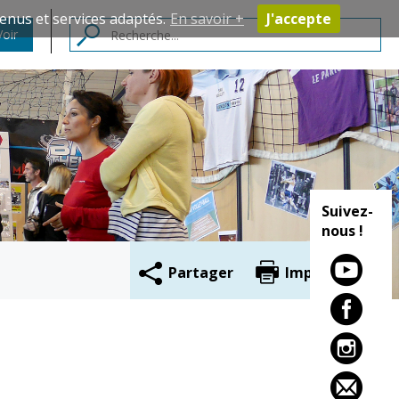
enus et services adaptés.
En savoir +
J'accepte
Voir
Contacts
Suivez-
nous !
Partager
Imprimer
Cadre de vie
Vie citoyenne
Environnement
Assises de la
citoyenneté