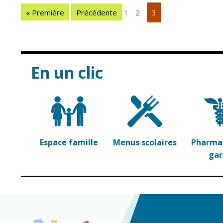
« Première
Précédente
1
2
3
En un clic
Espace famille
Menus scolaires
Pharmac
ga