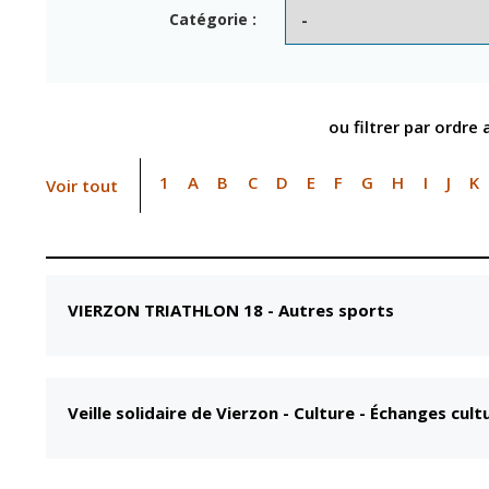
Point informatio
Fil de l'info
Catégorie :
jeunesse
Restauration
municipale
ou filtrer par ordre
1
A
B
C
D
E
F
G
H
I
J
K
Voir tout
VIERZON TRIATHLON 18
-
Autres sports
Veille solidaire de Vierzon
-
Culture - Échanges cult