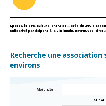
Conseil Municipal
Petite enfance
Relais petite
Services de la Ville
enfance
Marchés publics
Multi-accueil
Sports, loisirs, culture, entraide... près de 300 d'assoc
Cimetières
Scolarité
solidarité participent à la vie locale. Retrouvez ici t
Titres d'identité
Établissements
scolaires
État civil
Accueil avant et
après classe
Élections
Recherche une association 
Réussite
Jumelages
éducative et
environs
inclusion
Publication des
actes
Inscriptions
administratifs
scolaires 2026-202
Journal municipal
Enfance jeunesse
Mots-clés :
Actualités
Centres de loisirs
et / ou
Espace jeunes
Agenda