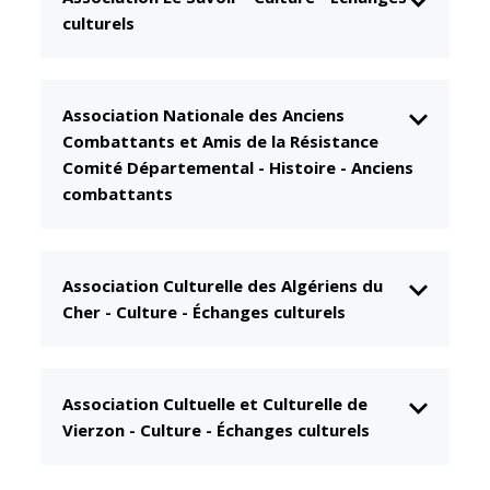
culturels
CCAS
Culture
Conseil
Espace
d'administration
Maurice
Rollinat
Association Nationale des Anciens
Accueil de jour
Combattants et Amis de la Résistance
Théâtre Mac-
L'EHPAD
Comité Départemental
-
Histoire - Anciens
Nab / La
Décale
combattants
Autonomie
seniors
Estivales
Conservatoire
Santé
Association Culturelle des Algériens du
Ateliers arts
Centre de
Cher
-
Culture - Échanges culturels
plastiques
santé
Médiathèque
Contrat local
de santé
Musée
Association Cultuelle et Culturelle de
Établissements
Vierzon
-
Culture - Échanges culturels
Not'île
de soins
Découvrir