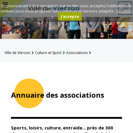
r
En poursuivant votre navigation sur ce site, vous acceptez l'utilisation de
Ville de
Vierzon
Menu
cookies pour vous proposer des contenus et services adaptés.
En savoir
+
J'accepte
Annuaire des
associations
Espace
Ville de Vierzon
Culture et Sport
Associations
Famille
Annuaire des associations
Réavie
Contacts
Annuaire des associations
Mairie
Enfance et
éducation
Sports, loisirs, culture, entraide... près de 300