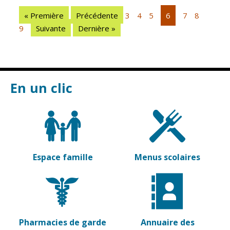
Vierzon
Pharmacies de
« Première
Précédente
3
4
5
6
7
8
garde
Archives du
9
Suivante
Dernière »
vendredi
Sports
Piscine Charles
Moreira
En un clic
Équipements
sportifs
Associations
Annuaire des
Espace famille
Menus scolaires
associations
Démarches
des
associations
Pharmacies de garde
Annuaire des