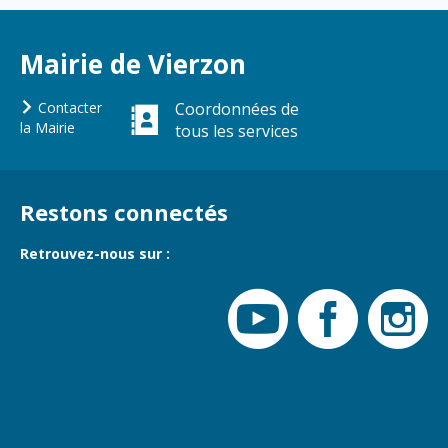
Gare de Vierzon
Travaux
Mairie de Vierzon
Refuge canin
Marchés
Contacter
Coordonnées de
la Mairie
tous les services
Urbanisme et
logement
Économie et
Restons connectés
commerce
Réseau de
Retrouvez-nous sur :
chaleur urbain