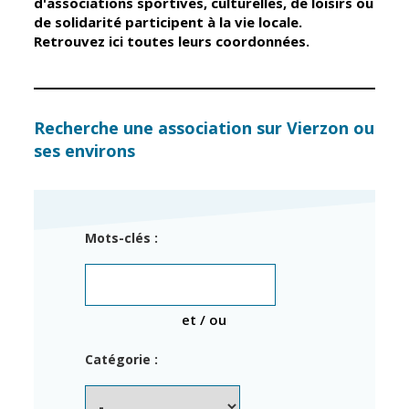
d'associations sportives, culturelles, de loisirs ou
de solidarité participent à la vie locale.
Retrouvez ici toutes leurs coordonnées.
Élus
Guichet unique
Conseil
Petite enfance
Municipal
Relais petite
enfance
Services de la
Recherche une association sur Vierzon ou
Ville
ses environs
Multi-accueil
Marchés
publics
Scolarité
Établissements
Cimetières
Mots-clés :
scolaires
Titres
Accueil avant
d'identité
et après classe
État civil
et / ou
Réussite
Élections
éducative et
Catégorie :
inclusion
Jumelages