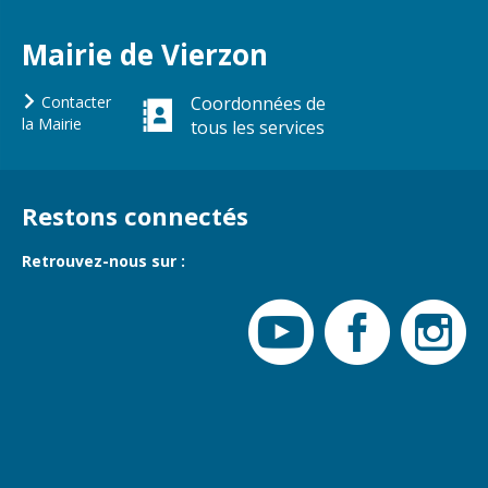
Gare de Vierzon
Travaux
Mairie de Vierzon
Refuge canin
Contacter
Coordonnées de
Marchés
la Mairie
tous les services
Urbanisme et
logement
Restons connectés
Économie et
commerce
Retrouvez-nous sur :
Réseau de
chaleur urbain