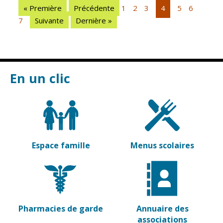
Vierzon
Pharmacies de
« Première
Précédente
1
2
3
4
5
6
garde
7
Suivante
Dernière »
Archives du
vendredi
Sports
Piscine Charles
En un clic
Moreira
Équipements
sportifs
Associations
Espace famille
Menus scolaires
Annuaire des
associations
Démarches
des
associations
Pharmacies de garde
Annuaire des
associations