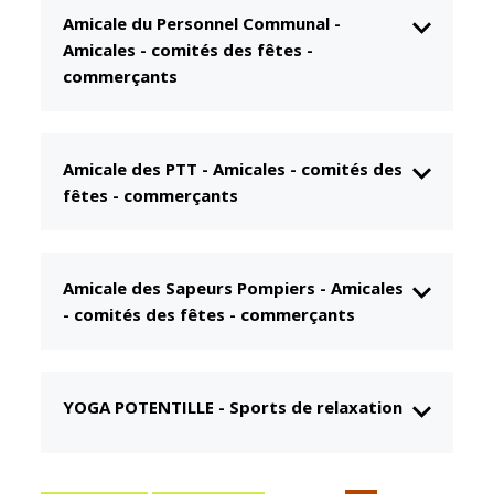
Amicale du Personnel Communal
-
CCAS
Culture
Amicales - comités des fêtes -
Conseil
Espace
commerçants
d'administration
Maurice
Rollinat
Accueil de jour
Théâtre Mac-
L'EHPAD
Amicale des PTT
-
Amicales - comités des
Nab / La
Décale
fêtes - commerçants
Autonomie
seniors
Estivales
Conservatoire
Santé
Amicale des Sapeurs Pompiers
-
Amicales
Ateliers arts
Centre de
- comités des fêtes - commerçants
plastiques
santé
Médiathèque
Contrat local
de santé
Musée
YOGA POTENTILLE
-
Sports de relaxation
Établissements
Not'île
de soins
Découvrir