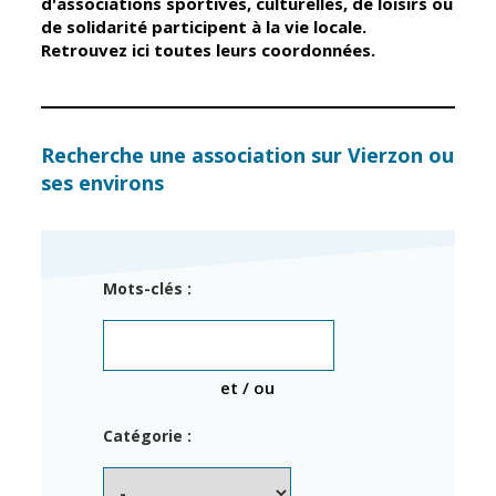
d'associations sportives, culturelles, de loisirs ou
de solidarité participent à la vie locale.
Retrouvez ici toutes leurs coordonnées.
Élus
Guichet unique
Conseil
Petite enfance
Municipal
Relais petite
enfance
Services de la
Recherche une association sur Vierzon ou
Ville
ses environs
Multi-accueil
Marchés
publics
Scolarité
Établissements
Cimetières
Mots-clés :
scolaires
Titres
Accueil avant
d'identité
et après classe
État civil
et / ou
Réussite
Élections
éducative et
Catégorie :
inclusion
Jumelages