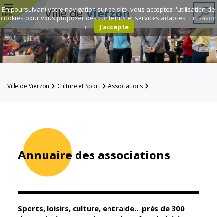
r
En poursuivant votre navigation sur ce site, vous acceptez l'utilisation de
Ville de
Vierzon
Menu
cookies pour vous proposer des contenus et services adaptés.
En savoir
+
J'accepte
Annuaire des
associations
Espace
Ville de Vierzon
Culture et Sport
Associations
Famille
Annuaire des associations
Réavie
Contacts
Annuaire des associations
Mairie
Enfance et
éducation
Sports, loisirs, culture, entraide... près de 300