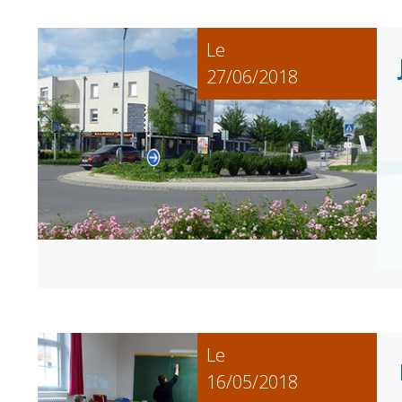
Conseil Municipal
Petite enfance
Relais petite
Services de la Ville
Le
enfance
Marchés publics
Multi-accueil
27/06/2018
Cimetières
Scolarité
Titres d'identité
Établissements
scolaires
État civil
Accueil avant et
après classe
Élections
Réussite
Jumelages
éducative et
inclusion
Publication des
actes
Inscriptions
administratifs
scolaires 2026-202
Journal municipal
Enfance jeunesse
Actualités
Le
Centres de loisirs
16/05/2018
Espace jeunes
Agenda