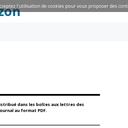
zon
cceptez l'utilisation de cookies pour vous proposer des cont
Espace Famille
Réavie
Santé et
Culture et
solidarité
Sport
distribué dans les boîtes aux lettres des
journal au format PDF.
CCAS
Culture