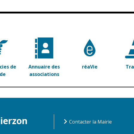
ies de
Annuaire des
réaVie
Tr
rde
associations
Vierzon
Contacter la Mairie