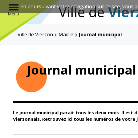
r
Ville de
Vier
En poursuivant votre navigation sur ce site, vous a
Menu
Ville de Vierzon
Mairie
Journal municipal
Annuaire des associations
Journal municipal
Mairie
Enfance et
éducation
Le journal municipal parait tous les deux mois. Il est 
Vierzonnais. Retrouvez ici tous les numéros de votre 
Élus
Guichet unique