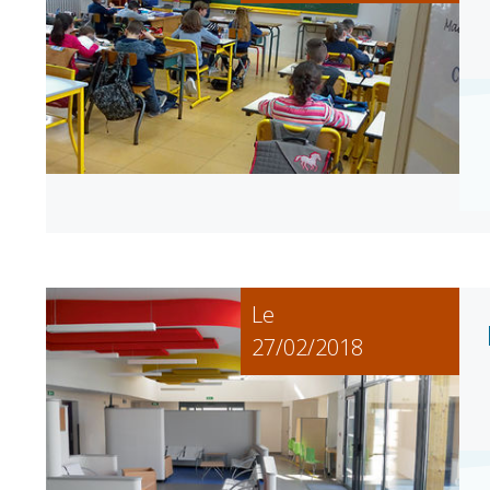
Point informatio
Fil de l'info
jeunesse
Restauration
municipale
Le
27/02/2018