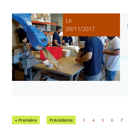
Le
09/11/2017
« Première
Précédente
3
4
5
6
7