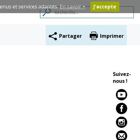
enus et services adaptés.
En savoir +
J'accepte
Partager
Imprimer
Contacts
Suivez-
nous !
Cadre de vie
Vie citoyenne
Environnement
Assises de la
citoyenneté