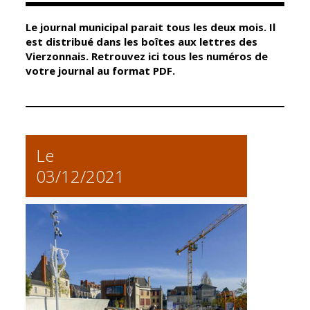
Le journal municipal parait tous les deux mois. Il
Élus
Guichet unique
est distribué dans les boîtes aux lettres des
Vierzonnais. Retrouvez ici tous les numéros de
Conseil
Petite enfance
votre journal au format PDF.
Municipal
Relais petite
enfance
Services de la
Ville
Multi-accueil
Marchés
Le
publics
Scolarité
03/12/2021
Établissements
Cimetières
scolaires
Titres
Accueil avant
d'identité
et après classe
État civil
Réussite
Élections
éducative et
inclusion
Jumelages