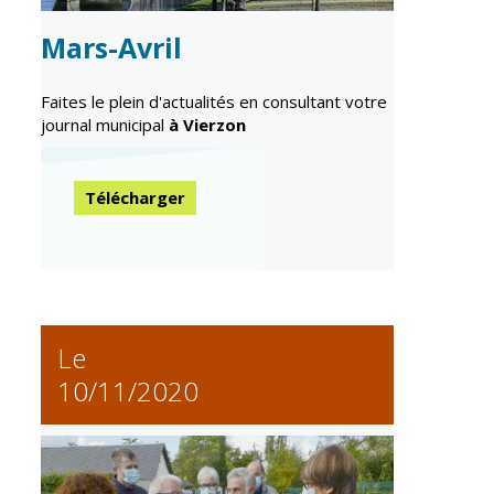
Gare de Vierzon
Mars-Avril
Travaux
Refuge canin
Faites le plein d'actualités en consultant votre
journal municipal
à Vierzon
Marchés
Urbanisme et
logement
Télécharger
Économie et
commerce
Réseau de
chaleur urbain
Le
10/11/2020