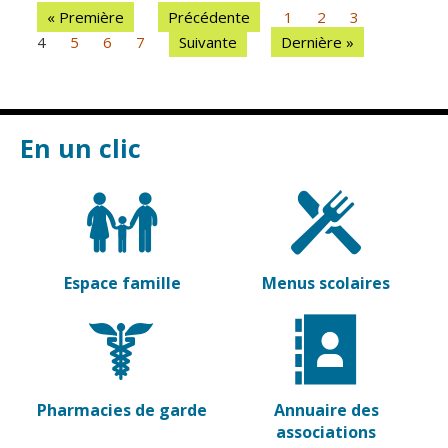
« Première
Précédente
1
2
3
4
5
6
7
Suivante
Dernière »
En un clic
Espace famille
Menus scolaires
Pharmacies de garde
Annuaire des
associations