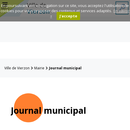
r
Ville de
En poursuivant votre navigation sur ce site, vous acceptez l'utilisation de
Menu
Vierzon
cookies pour vous proposer des contenus et services adaptés.
En savoir
+
J'accepte
Annuaire des
associations
Espace
Famille
Ville de Vierzon
Mairie
Journal municipal
Réavie
Contacts
Journal municipal
Mairie
Enfance et
éducation