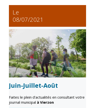
Vierzon
Pharmacies de
garde
Le
Archives du
vendredi
08/07/2021
Sports
Piscine Charles
Moreira
Équipements
sportifs
Associations
Annuaire des
associations
Juin-Juillet-Août
Démarches
des
associations
Faites le plein d'actualités en consultant votre
journal municipal
à Vierzon