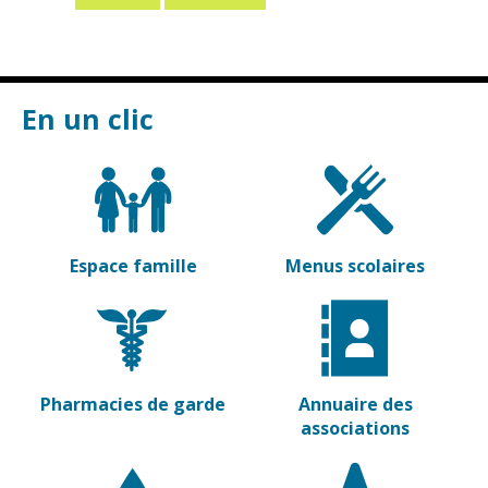
Vierzon
Pharmacies de
garde
Archives du
vendredi
En un clic
Sports
Piscine Charles
Moreira
Équipements
sportifs
Espace famille
Menus scolaires
Associations
Annuaire des
associations
Démarches
Pharmacies de garde
Annuaire des
des
associations
associations