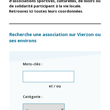
d'associations sportives, culturelles, de loisirs ou
de solidarité participent à la vie locale.
Retrouvez ici toutes leurs coordonnées.
Élus
Guichet unique
Conseil
Petite enfance
Municipal
Relais petite
enfance
Services de la
Recherche une association sur Vierzon ou
Ville
ses environs
Multi-accueil
Marchés
publics
Scolarité
Établissements
Cimetières
Mots-clés :
scolaires
Titres
Accueil avant
d'identité
et après classe
État civil
et / ou
Réussite
Élections
éducative et
Catégorie :
inclusion
Jumelages