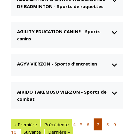
DE BADMINTON
-
Sports de raquettes
CCAS
Culture
Conseil
Espace
d'administration
Maurice
Rollinat
AGILITY EDUCATION CANINE
-
Sports
Accueil de jour
canins
Théâtre Mac-
L'EHPAD
Nab / La
Décale
Autonomie
seniors
Estivales
AGYV VIERZON
-
Sports d'entretien
Conservatoire
Santé
Ateliers arts
Centre de
plastiques
santé
AIKIDO TAKEMUSU VIERZON
-
Sports de
combat
Médiathèque
Contrat local
de santé
Musée
Établissements
Not'île
de soins
« Première
Précédente
4
5
6
7
8
9
Découvrir
10
Suivante
Dernière »