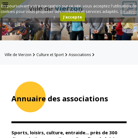
r
En poursuivant votre navigation sur ce site, vous acceptez l'utilisation de
Ville de
Vierzon
Menu
cookies pour vous proposer des contenus et services adaptés.
En savoir
+
J'accepte
Annuaire des
associations
Espace
Ville de Vierzon
Culture et Sport
Associations
Famille
Annuaire des associations
Réavie
Contacts
Annuaire des associations
Mairie
Enfance et
éducation
Sports, loisirs, culture, entraide... près de 300