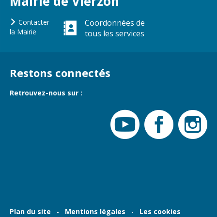
Mairie de Vierzon
Gare de Vierzon
Travaux
Contacter
Coordonnées de
la Mairie
tous les services
Refuge canin
Marchés
Urbanisme et
Restons connectés
logement
Retrouvez-nous sur :
Économie et
commerce
Réseau de
chaleur urbain
Plan du site
Mentions légales
Les cookies