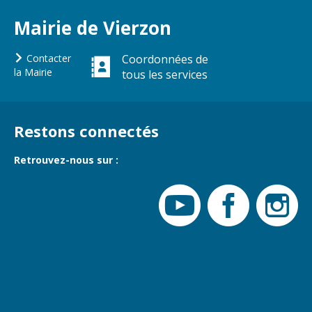
Gare de Vierzon
Mairie de Vierzon
Travaux
Refuge canin
Contacter
Coordonnées de
la Mairie
tous les services
Marchés
Urbanisme et
logement
Restons connectés
Économie et
commerce
Retrouvez-nous sur :
Réseau de
chaleur urbain