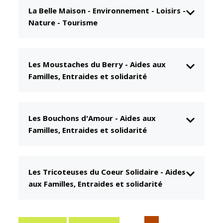
La Belle Maison
-
Environnement - Loisirs -
CCAS
Culture
Nature - Tourisme
Conseil
Espace
d'administration
Maurice
Rollinat
Accueil de jour
Les Moustaches du Berry
-
Aides aux
Théâtre Mac-
L'EHPAD
Familles, Entraides et solidarité
Nab / La
Décale
Autonomie
seniors
Estivales
Les Bouchons d'Amour
-
Aides aux
Conservatoire
Santé
Familles, Entraides et solidarité
Ateliers arts
Centre de
plastiques
santé
Médiathèque
Contrat local
Les Tricoteuses du Coeur Solidaire
-
Aides
de santé
Musée
aux Familles, Entraides et solidarité
Établissements
Not'île
de soins
Découvrir