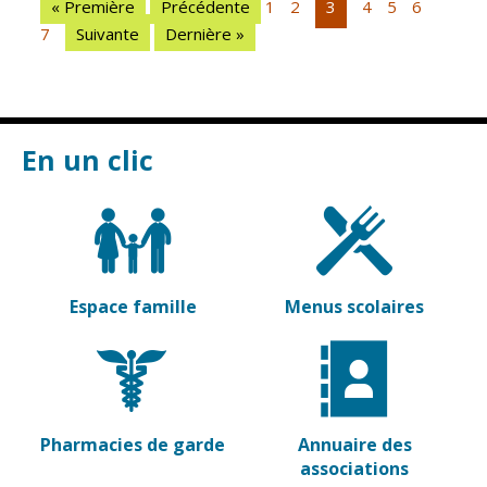
« Première
Précédente
1
2
3
4
5
6
Vierzon
Pharmacies de
7
Suivante
Dernière »
garde
Archives du
vendredi
Sports
En un clic
Piscine Charles
Moreira
Équipements
sportifs
Associations
Espace famille
Menus scolaires
Annuaire des
associations
Démarches
des
associations
Pharmacies de garde
Annuaire des
associations