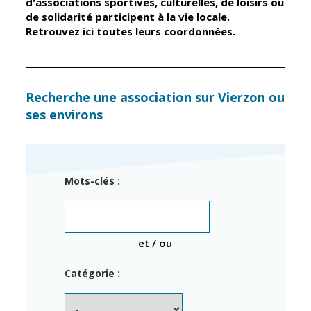
d'associations sportives, culturelles, de loisirs ou
de solidarité participent à la vie locale.
Retrouvez ici toutes leurs coordonnées.
Élus
Guichet unique
Conseil
Petite enfance
Municipal
Relais petite
enfance
Services de la
Recherche une association sur Vierzon ou
Ville
ses environs
Multi-accueil
Marchés
publics
Scolarité
Établissements
Cimetières
Mots-clés :
scolaires
Titres
Accueil avant
d'identité
et après classe
État civil
et / ou
Réussite
Élections
éducative et
Catégorie :
inclusion
Jumelages