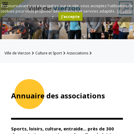
r
En poursuivant votre navigation sur ce site, vous acceptez l'utilisation de
Ville de
Vierzon
Menu
cookies pour vous proposer des contenus et services adaptés.
En savoir
+
J'accepte
Annuaire des
associations
Espace
Ville de Vierzon
Culture et Sport
Associations
Famille
Annuaire des associations
Réavie
Contacts
Annuaire des associations
Mairie
Enfance et
éducation
Sports, loisirs, culture, entraide... près de 300