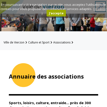
r
En poursuivant votre navigation sur ce site, vous acceptez l'utilisation de
Ville de
Vierzon
Menu
cookies pour vous proposer des contenus et services adaptés.
En savoir
+
J'accepte
Annuaire des
associations
Espace
Ville de Vierzon
Culture et Sport
Associations
Famille
Annuaire des associations
Réavie
Contacts
Annuaire des associations
Mairie
Enfance et
éducation
Sports, loisirs, culture, entraide... près de 300