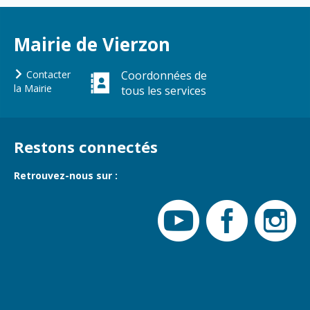
Gare de Vierzon
Travaux
Mairie de Vierzon
Refuge canin
Marchés
Contacter
Coordonnées de
la Mairie
tous les services
Urbanisme et
logement
Économie et
Restons connectés
commerce
Réseau de
Retrouvez-nous sur :
chaleur urbain