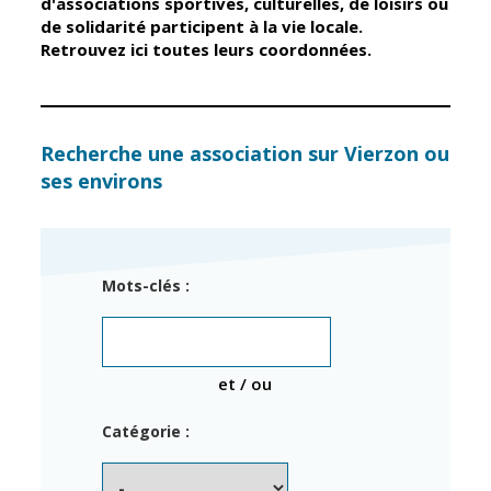
d'associations sportives, culturelles, de loisirs ou
de solidarité participent à la vie locale.
Retrouvez ici toutes leurs coordonnées.
Élus
Guichet unique
Conseil
Petite enfance
Municipal
Relais petite
enfance
Services de la
Recherche une association sur Vierzon ou
Ville
ses environs
Multi-accueil
Marchés
publics
Scolarité
Établissements
Cimetières
Mots-clés :
scolaires
Titres
Accueil avant
d'identité
et après classe
État civil
et / ou
Réussite
Élections
éducative et
Catégorie :
inclusion
Jumelages