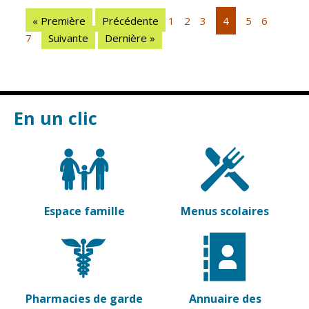
Vierzon
Pharmacies de
« Première
Précédente
1
2
3
4
5
6
garde
Archives du
7
Suivante
Dernière »
vendredi
Sports
Piscine Charles
Moreira
En un clic
Équipements
sportifs
Associations
Annuaire des
Espace famille
Menus scolaires
associations
Démarches
des
associations
Pharmacies de garde
Annuaire des