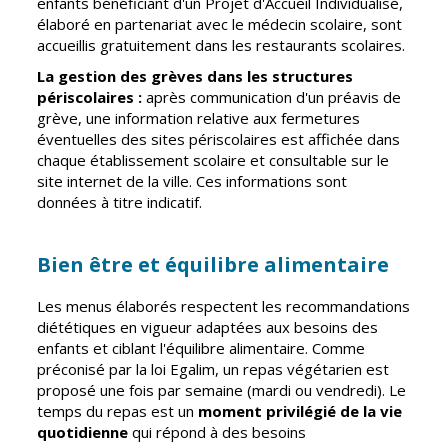
enfants bénéficiant d'un Projet d'Accueil Individualisé,
Vierzon
Pharmacies de
élaboré en partenariat avec le médecin scolaire, sont
garde
accueillis gratuitement dans les restaurants scolaires.
Archives du
vendredi
La gestion des grèves dans les structures
périscolaires :
après communication d'un préavis de
grève, une information relative aux fermetures
Sports
éventuelles des sites périscolaires est affichée dans
Piscine Charles
chaque établissement scolaire et consultable sur le
Moreira
site internet de la ville. Ces informations sont
données à titre indicatif.
Équipements
sportifs
Bien être et équilibre alimentaire
Associations
Annuaire des
Les menus élaborés respectent les recommandations
associations
diététiques en vigueur adaptées aux besoins des
enfants et ciblant l'équilibre alimentaire. Comme
Démarches
préconisé par la loi Egalim, un repas végétarien est
des
proposé une fois par semaine (mardi ou vendredi). Le
associations
temps du repas est un
moment privilégié de la vie
quotidienne
qui répond à des besoins