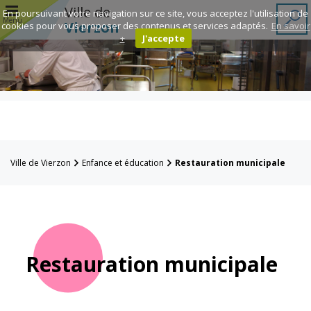
r
Ville de
En poursuivant votre navigation sur ce site, vous acceptez l'utilisation de
Menu
Vierzon
cookies pour vous proposer des contenus et services adaptés.
En savoir
+
J'accepte
Annuaire des
associations
Espace
Famille
Ville de Vierzon
Enfance et éducation
Restauration municipale
Réavie
Contacts
Restauration municipale
Mairie
Enfance et
éducation