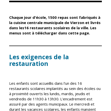
Élus
Guichet unique
Chaque jour d'école, 1500 repas sont fabriqués à
Conseil
Petite enfance
la cuisine centrale municipale de Vierzon et livrés
Municipal
dans les16 restaurants scolaires de la ville. Les
Relais petite
menus sont à télécharger dans cette page.
enfance
Services de la
Ville
Multi-accueil
Marchés
publics
Les exigences de la
Scolarité
restauration
Établissements
Cimetières
scolaires
Titres
Accueil avant
d'identité
et après classe
Les enfants sont accueillis dans l'un des 16
État civil
restaurants scolaires implantés au sein des écoles ou
Réussite
à proximité ouverts les lundis, mardis, jeudis et
Élections
éducative et
vendredis de 11h30 à 13h30. L'encadrement est
inclusion
Jumelages
assuré par des agents municipaux. Le mercredi et
durant les vacances scolaires, les enfants mangent