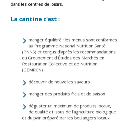
Inscriptions
Publication des
dans les centres de loisirs.
scolaires 2026-
actes
2027
administratifs
La cantine c'est :
Enfance
Journal
jeunesse
municipal
Centres de
Actualités
manger équilibré : les menus sont conformes
loisirs
au Programme National Nutrition Santé
Agenda
(PNNS) et conçus d'après les recommandations
Espace jeunes
du Groupement d'Études des Marchés en
Fil de l'info
Point
Restauration Collective et de Nutrition
information
(GEMRCN)
jeunesse
découvrir de nouvelles saveurs
Restauration
manger des produits frais et de saison
municipale
déguster un maximum de produits locaux,
Santé et
Culture et
de qualité et issus de l'agriculture biologique
solidarité
Sport
et du pain préparé par les boulangers locaux