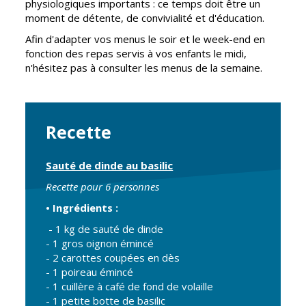
physiologiques importants : ce temps doit être un
Cadre de vie
Vie citoyenne
moment de détente, de convivialité et d'éducation.
Afin d'adapter vos menus le soir et le week-end en
fonction des repas servis à vos enfants le midi,
n'hésitez pas à consulter les menus de la semaine.
Environnement
Assises de la
citoyenneté
Propreté et
déchets
Conseils de
Recette
quartiers
Espaces verts
Conseil
Réglementation
Sauté de dinde au basilic
municipal
d'enfants
Recette pour 6 personnes
Transports
• Ingrédients :
Conseil citoyen
Tranquillité
- 1 kg de sauté de dinde
publique
- 1 gros oignon émincé
- 2 carottes coupées en dès
- 1 poireau émincé
Renouvellement
- 1 cuillère à café de fond de volaille
urbain
- 1 petite botte de basilic