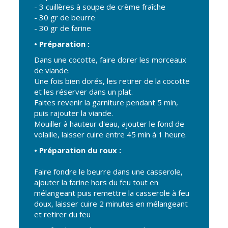
Gare de Vierzon
- 3 cuillères à soupe de crème fraîche
- 30 gr de beurre
Travaux
- 30 gr de farine
Refuge canin
• Préparation :
Marchés
Dans une cocotte, faire dorer les morceaux
de viande.
Urbanisme et
Une fois bien dorés, les retirer de la cocotte
logement
et les réserver dans un plat.
Faites revenir la garniture pendant 5 min,
Économie et
puis rajouter la viande.
commerce
Mouiller à hauteur d'eau, ajouter le fond de
Réseau de
volaille, laisser cuire entre 45 min à 1 heure.
chaleur urbain
• Préparation du roux :
Faire fondre le beurre dans une casserole,
ajouter la farine hors du feu tout en
mélangeant puis remettre la casserole à feu
doux, laisser cuire 2 minutes en mélangeant
et retirer du feu