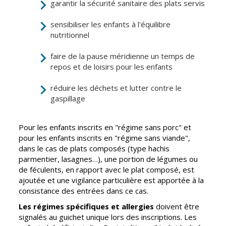
garantir la sécurité sanitaire des plats servis
CCAS
Culture
sensibiliser les enfants à l'équilibre
Conseil
Espace
nutritionnel
d'administration
Maurice
Rollinat
faire de la pause méridienne un temps de
Accueil de jour
repos et de loisirs pour les enfants
Théâtre Mac-
L'EHPAD
Nab / La
réduire les déchets et lutter contre le
Décale
Autonomie
gaspillage
seniors
Estivales
Pour les enfants inscrits en "régime sans porc" et
Conservatoire
Santé
pour les enfants inscrits en "régime sans viande",
Ateliers arts
Centre de
dans le cas de plats composés (type hachis
plastiques
santé
parmentier, lasagnes…), une portion de légumes ou
de féculents, en rapport avec le plat composé, est
Médiathèque
Contrat local
ajoutée et une vigilance particulière est apportée à la
de santé
Musée
consistance des entrées dans ce cas.
Établissements
Les régimes spécifiques et allergies
doivent être
Not'île
de soins
signalés au guichet unique lors des inscriptions. Les
Découvrir