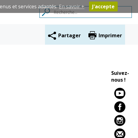
enus et services adaptés.
En savoir +
J'accepte
Partager
Imprimer
Contacts
Suivez-
nous !
Cadre de vie
Vie citoyenne
Environnement
Assises de la
citoyenneté