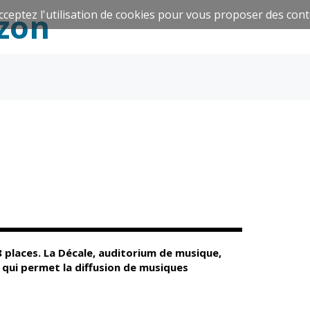
zon
cceptez l'utilisation de cookies pour vous proposer des cont
Espace Famille
Réavie
Santé et
Culture et
solidarité
Sport
 places. La Décale, auditorium de musique,
e qui permet la diffusion de musiques
CCAS
Culture