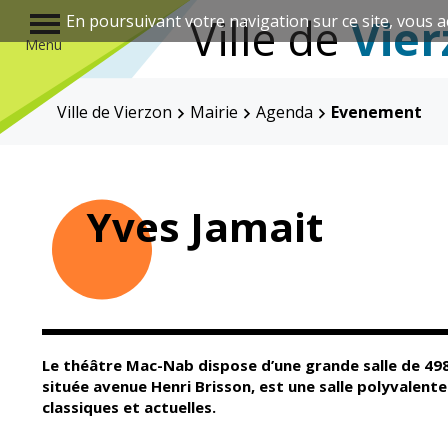
r
Ville de
Vier
En poursuivant votre navigation sur ce site, vous a
Menu
Ville de Vierzon
Mairie
Agenda
Evenement
Annuaire des associations
Yves Jamait
Mairie
Enfance et
éducation
Le théâtre Mac-Nab dispose d’une grande salle de 498
située avenue Henri Brisson, est une salle polyvalent
classiques et actuelles.
Élus
Guichet unique