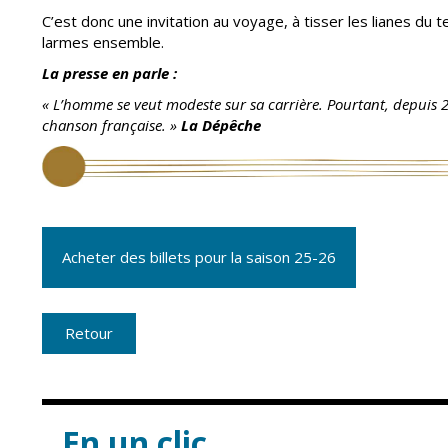
Point informatio
Fil de l'info
jeunesse
C’est donc une invitation au voyage, à tisser les lianes du
larmes ensemble.
Restauration
La presse en parle :
municipale
« L’homme se veut modeste sur sa carrière. Pourtant, depuis 23 
chanson française. »
La Dépêche
Acheter des billets pour la saison 25-26
Retour
En un clic