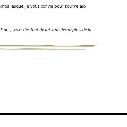
n
Équipements
 temps, auquel je vous convie pour sourire aux
sportifs
Associations
Annuaire des
ans, ses textes font de lui, une des pépites de la
associations
Démarches des
associations