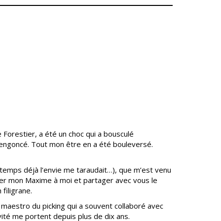
Conseil
Espace Maurice
d'administration
Rollinat
Accueil de jour
Théâtre Mac-Nab
/ La Décale
L'EHPAD
Estivales
Autonomie
seniors
Conservatoire
Ateliers arts
Santé
plastiques
Centre de santé
Médiathèque
Contrat local de
Musée
santé
Not'île
Établissements
 Forestier, a été un choc qui a bousculé
Découvrir
de soins
 engoncé. Tout mon être en a été bouleversé.
Vierzon
Pharmacies de
Archives du
7
garde
vendredi
gtemps déjà l’envie me taraudait…), que m’est venu
nter mon Maxime à moi et partager avec vous le
Sports
filigrane.
Piscine Charles
 maestro du picking qui a souvent collaboré avec
Moreira
vité me portent depuis plus de dix ans.