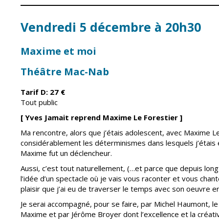
Conseil Municipal
Petite enfance
Relais petite
Services de la Ville
Vendredi 5 décembre à 20h30
enfance
Marchés publics
Multi-accueil
Maxime et moi
Cimetières
Scolarité
Théâtre Mac-Nab
Titres d'identité
Établissements
scolaires
État civil
Tarif D: 27
€
Accueil avant et
Tout public
après classe
Élections
[ Yves Jamait reprend Maxime Le Forestier
]
Réussite
Jumelages
éducative et
Ma rencontre, alors que j’étais adolescent, avec Maxime Le
inclusion
considérablement les déterminismes dans lesquels j’étais
Publication des
actes
Maxime fut un déclencheur.
Inscriptions
administratifs
scolaires 2026-202
Aussi, c’est tout naturellement, (…et parce que depuis lon
Journal municipal
Enfance jeunesse
l’idée d’un spectacle où je vais vous raconter et vous cha
plaisir que j’ai eu de traverser le temps avec son oeuvre en 
Actualités
Centres de loisirs
Je serai accompagné, pour se faire, par Michel Haumont, le
Espace jeunes
Agenda
Maxime et par Jérôme Broyer dont l’excellence et la créati