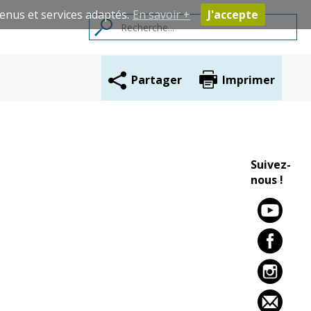
enus et services adaptés.
En savoir +
J'accepte
Partager
Imprimer
Contacts
Suivez-
nous !
Cadre de vie
Vie citoyenne
Environnement
Assises de la
citoyenneté