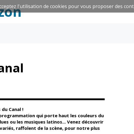
zon
cceptez l'utilisation de cookies pour vous proposer des cont
Espace Famille
Réavie
anal
Santé et
Culture et
solidarité
Sport
 du Canal !
 programmation qui porte haut les couleurs du
lues ou les musiques latinos... Venez découvrir
CCAS
Culture
variés, raffolent de la scène, pour notre plus