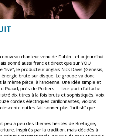
n
Équipements
sportifs
Associations
UIT
Annuaire des
associations
Démarches des
associations
n nouveau chanteur venu de Dublin... et aujourd’hui
amais sonné aussi franc et direct que sur YOU
ive”, le producteur anglais Nick Davis (Genesis,
 énergie brute sur disque. Le groupe va donc
ns la même pièce, à l’ancienne. Une idée simple et
ard Puaud, près de Poitiers — leur port d’attache
tré dix titres à la fois bruts et sophistiqués. Voix
ouze cordes électriques carillonnantes, violons
lescente qui les fait sonner plus “british” que
it peu à peu des thèmes hérités de Bretagne,
riture. Inspirés par la tradition, mais décidés à
 celtique internationale, nourrie de rock et d’indie-