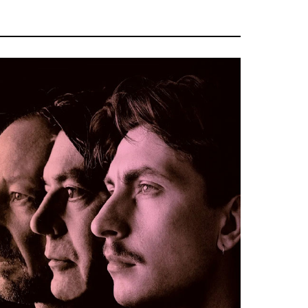
Conseil
Espace Maurice
d'administration
Rollinat
Accueil de jour
Théâtre Mac-Nab
/ La Décale
L'EHPAD
Estivales
Autonomie
seniors
Conservatoire
Ateliers arts
Santé
plastiques
Centre de santé
Médiathèque
Contrat local de
Musée
santé
Not'île
Établissements
Découvrir
de soins
Vierzon
Pharmacies de
Archives du
7
garde
vendredi
Sports
Piscine Charles
Moreira