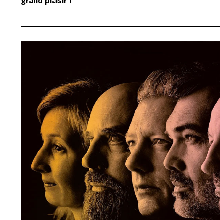
grand plaisir !
Conseil Municipal
Petite enfance
Relais petite
Services de la Ville
enfance
Marchés publics
Multi-accueil
Cimetières
Scolarité
Titres d'identité
Établissements
scolaires
État civil
Accueil avant et
après classe
Élections
Réussite
Jumelages
éducative et
inclusion
Publication des
actes
Inscriptions
administratifs
scolaires 2026-202
Journal municipal
Enfance jeunesse
Actualités
Centres de loisirs
Espace jeunes
Agenda