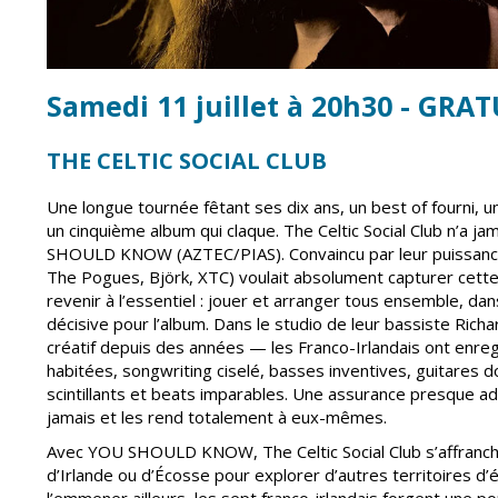
Point informatio
Fil de l'info
jeunesse
Restauration
municipale
Samedi 11 juillet à 20h30 - GRAT
THE CELTIC SOCIAL CLUB
Une longue tournée fêtant ses dix ans, un best of fourni, u
un cinquième album qui claque. The Celtic Social Club n’a j
SHOULD KNOW (AZTEC/PIAS). Convaincu par leur puissance “l
The Pogues, Björk, XTC) voulait absolument capturer cette
revenir à l’essentiel : jouer et arranger tous ensemble, da
décisive pour l’album. Dans le studio de leur bassiste Rich
créatif depuis des années — les Franco-Irlandais ont enregis
habitées, songwriting ciselé, basses inventives, guitares d
scintillants et beats imparables. Une assurance presque ado
jamais et les rend totalement à eux-mêmes.
Avec YOU SHOULD KNOW, The Celtic Social Club s’affranch
d’Irlande ou d’Écosse pour explorer d’autres territoires d’éc
l’emmener ailleurs, les sept franco-irlandais forgent une pop