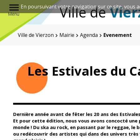
r
Ville de
Vier
En poursuivant votre navigation sur ce site, vous a
Menu
Ville de Vierzon
Mairie
Agenda
Evenement
Annuaire des associations
Les Estivales du C
Mairie
Enfance et
éducation
Dernière année avant de fêter les 20 ans des Estivales
Et pour cette édition, nous vous avons concocté une
monde ! Du ska au rock, en passant par le reggae, le b
Élus
Guichet unique
ou redécouvrir des artistes qui dans des univers très 