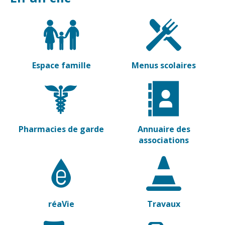
Vierzon
Pharmacies de
garde
Archives du
vendredi
Sports
Espace famille
Menus scolaires
Piscine Charles
Moreira
Équipements
sportifs
Pharmacies de garde
Annuaire des
Associations
associations
Annuaire des
associations
Démarches
des
associations
réaVie
Travaux