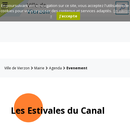
r
Ville de
En poursuivant votre navigation sur ce site, vous acceptez l'utilisation de
Menu
Vierzon
cookies pour vous proposer des contenus et services adaptés.
En savoir
+
J'accepte
Annuaire des
associations
Espace
Famille
Ville de Vierzon
Mairie
Agenda
Evenement
Réavie
Contacts
Les Estivales du Canal
Mairie
Enfance et
éducation