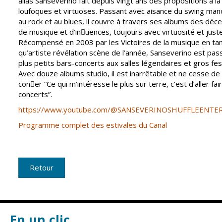
alias Sanseverino fait depuis vingt ans des propositions à la 
loufoques et virtuoses. Passant avec aisance du swing ma
CCAS
Culture
au rock et au blues, il couvre à travers ses albums des déc
de musique et d’inuences, toujours avec virtuosité et just
Conseil
Espace
Récompensé en 2003 par les Victoires de la musique en ta
d'administration
Maurice
qu’artiste révélation scène de l’année, Sanseverino est pa
Rollinat
Accueil de jour
plus petits bars-concerts aux salles légendaires et gros fest
Théâtre Mac-
Avec douze albums studio, il est inarrêtable et ne cesse de
L'EHPAD
Nab / La
coner “Ce qui m’intéresse le plus sur terre, c’est d’aller fa
Décale
Autonomie
concerts”.
seniors
Estivales
https://www.youtube.com/@SANSEVERINOSHUFFLEENTE
Programme complet des estivales du Canal
Conservatoire
Santé
Ateliers arts
Centre de
plastiques
santé
Retour
Médiathèque
Contrat local
de santé
Musée
Établissements
Not'île
de soins
En un clic
Découvrir