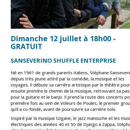
Inscriptions
Publication des
scolaires 2026-
actes
2027
administratifs
Enfance
Journal
jeunesse
municipal
Dimanche 12 juillet à 18h00 -
Centres de
Actualités
loisirs
GRATUIT
Agenda
Espace jeunes
SANSEVERINO SHUFFLE ENTERPRISE
Fil de l'info
Point
information
Né en 1961 de grands parents italiens, Stéphane Sanseveri
jeunesse
depuis très jeune attiré par la comédie, la musique et les
voyages. Il débute sa carrière artistique par le théâtre pou
Restauration
ensuite prendre le chemin de la musique, retrouvant sa pas
municipale
pour la guitare et le banjo. Il prend la route des concerts po
première fois au sein de Voleurs de Poules, le premier gro
qu’il a co-fondé, avant de poursuivre sa carrière solo.
Santé et
Culture et
Inspiré par la musique tzigane, le jazz manouche et les mu
solidarité
Sport
électriques des années 40 et 50 de Django à Zappa, Stéph