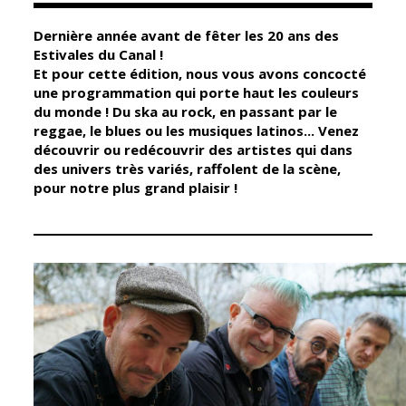
Dernière année avant de fêter les 20 ans des
Élus
Guichet unique
Estivales du Canal !
Et pour cette édition, nous vous avons concocté
Conseil
Petite enfance
une programmation qui porte haut les couleurs
Municipal
Relais petite
du monde ! Du ska au rock, en passant par le
enfance
reggae, le blues ou les musiques latinos... Venez
Services de la
découvrir ou redécouvrir des artistes qui dans
Ville
Multi-accueil
des univers très variés, raffolent de la scène,
Marchés
pour notre plus grand plaisir !
publics
Scolarité
Établissements
Cimetières
scolaires
Titres
Accueil avant
d'identité
et après classe
État civil
Réussite
Élections
éducative et
inclusion
Jumelages