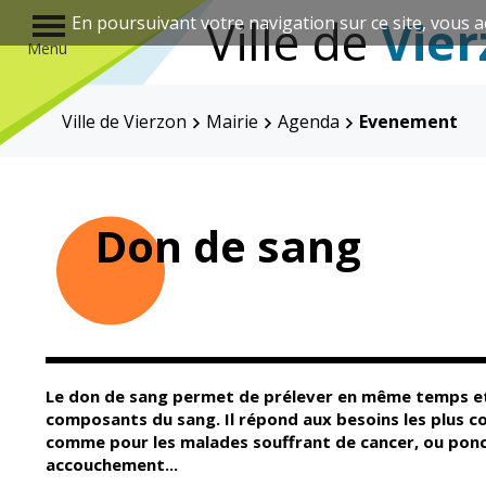
r
Ville de
Vier
En poursuivant votre navigation sur ce site, vous a
Menu
Ville de Vierzon
Mairie
Agenda
Evenement
Annuaire des associations
Don de sang
Mairie
Enfance et
éducation
Le don de sang permet de prélever en même temps et
composants du sang. Il répond aux besoins les plus cou
comme pour les malades souffrant de cancer, ou ponc
Élus
Guichet unique
accouchement...