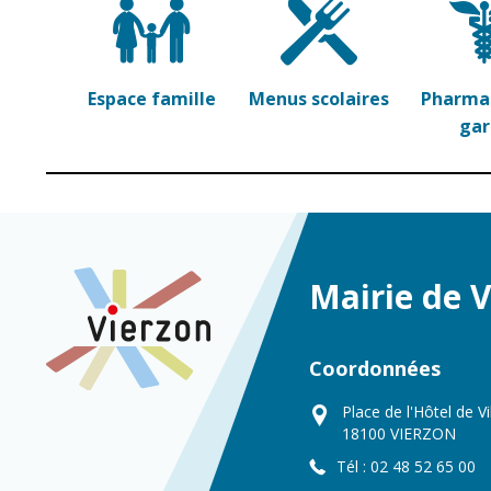
Point informatio
Fil de l'info
jeunesse
Restauration
municipale
Espace famille
Menus scolaires
Pharmac
ga
Mairie de 
Coordonnées
Place de l'Hôtel de Vi
18100 VIERZON
Tél : 02 48 52 65 00