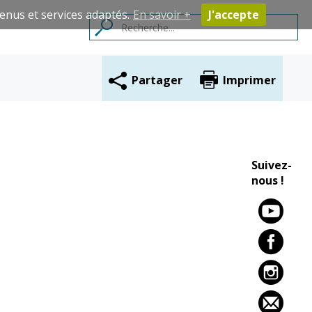
enus et services adaptés.
En savoir +
J'accepte
Partager
Imprimer
Contacts
Suivez-
nous !
Cadre de vie
Vie citoyenne
Environnement
Assises de la
citoyenneté