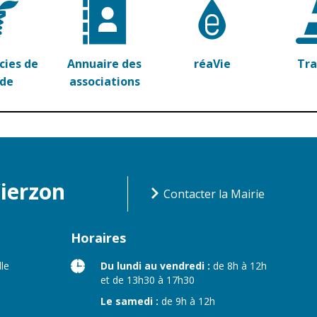
n
Équipements
sportifs
Associations
ies de
Annuaire des
réaVie
Tr
Annuaire des
rde
associations
associations
Démarches des
associations
Vierzon
Contacter la Mairie
Horaires
lle
Du lundi au vendredi :
de 8h à 12h
et de 13h30 à 17h30
Le samedi :
de 9h à 12h