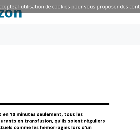
zon
cceptez l'utilisation de cookies pour vous proposer des cont
Espace Famille
Réavie
Santé et
Culture et
solidarité
Sport
 en 10 minutes seule
ment, tous les
rants en transfusion, qu'ils soient réguliers
tuels comme les hémorragies lors d'un
CCAS
Culture