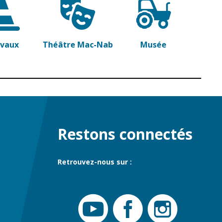
commerce
Réseau de chaleur
urbain
avaux
Théâtre Mac-Nab
Musée
Restons connectés
Retrouvez-nous sur :