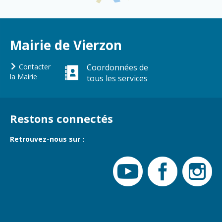
Vierzon
Pharmacies de
garde
Archives du
vendredi
Mairie de Vierzon
Sports
Contacter
Coordonnées de
Piscine Charles
la Mairie
tous les services
Moreira
Équipements
sportifs
Restons connectés
Associations
Retrouvez-nous sur :
Annuaire des
associations
Démarches
des
associations