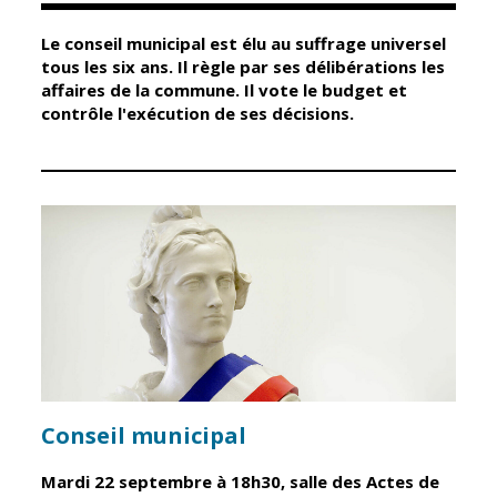
Le conseil municipal est élu au suffrage universel
Élus
Guichet unique
tous les six ans. Il règle par ses délibérations les
affaires de la commune. Il vote le budget et
Conseil
Petite enfance
contrôle l'exécution de ses décisions.
Municipal
Relais petite
enfance
Services de la
Ville
Multi-accueil
Marchés
publics
Scolarité
Établissements
Cimetières
scolaires
Titres
Accueil avant
d'identité
et après classe
État civil
Réussite
Élections
éducative et
Conseil municipal
inclusion
Jumelages
Mardi 22 septembre à 18h30, salle des Actes de