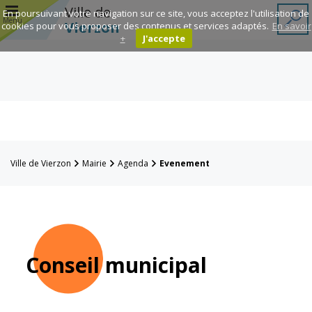
r
Ville de
En poursuivant votre navigation sur ce site, vous acceptez l'utilisation de
Menu
Vierzon
cookies pour vous proposer des contenus et services adaptés.
En savoir
+
J'accepte
Annuaire des
associations
Espace
Famille
Ville de Vierzon
Mairie
Agenda
Evenement
Réavie
Contacts
Conseil municipal
Mairie
Enfance et
éducation