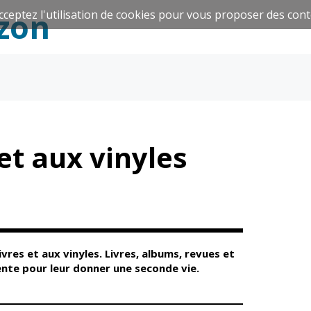
zon
cceptez l'utilisation de cookies pour vous proposer des cont
Espace Famille
Réavie
et aux vinyles
Santé et
Culture et
solidarité
Sport
res et aux vinyles. Livres, albums, revues et
vente pour leur donner une seconde vie.
CCAS
Culture