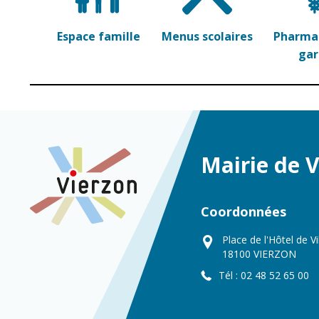
Espace famille
Menus scolaires
Pharmac
ga
Mairie de 
Coordonnées
Place de l'Hôtel de Vi
18100 VIERZON
Tél : 02 48 52 65 00