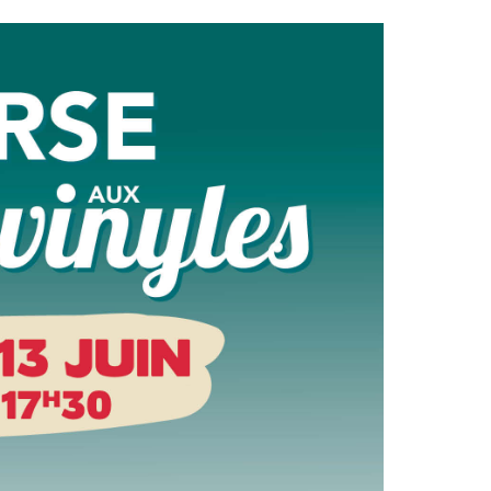
Conseil
Espace Maurice
d'administration
Rollinat
Accueil de jour
Théâtre Mac-Nab
/ La Décale
L'EHPAD
Estivales
Autonomie
seniors
Conservatoire
Ateliers arts
Santé
plastiques
Centre de santé
Médiathèque
Contrat local de
Musée
santé
Not'île
Établissements
Découvrir
de soins
Vierzon
Pharmacies de
Archives du
7
garde
vendredi
Sports
Piscine Charles
Moreira