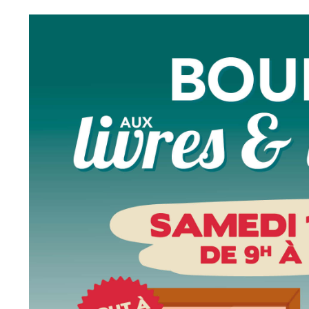
Conseil Municipal
Petite enfance
Relais petite
Services de la Ville
enfance
Marchés publics
Multi-accueil
Cimetières
Scolarité
Titres d'identité
Établissements
scolaires
État civil
Accueil avant et
après classe
Élections
Réussite
Jumelages
éducative et
inclusion
Publication des
actes
Inscriptions
administratifs
scolaires 2026-202
Journal municipal
Enfance jeunesse
Actualités
Centres de loisirs
Espace jeunes
Agenda