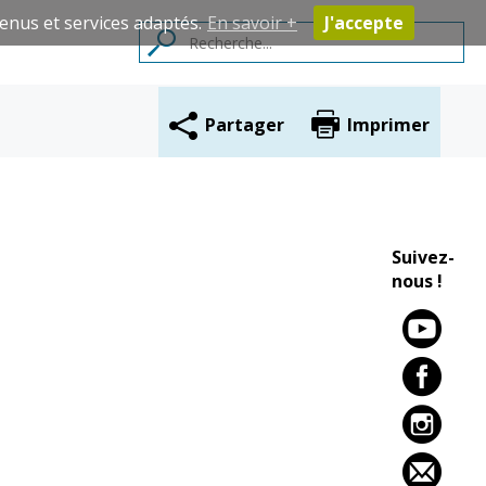
enus et services adaptés.
En savoir +
J'accepte
Partager
Imprimer
Contacts
Suivez-
nous !
Cadre de vie
Vie citoyenne
Environnement
Assises de la
citoyenneté