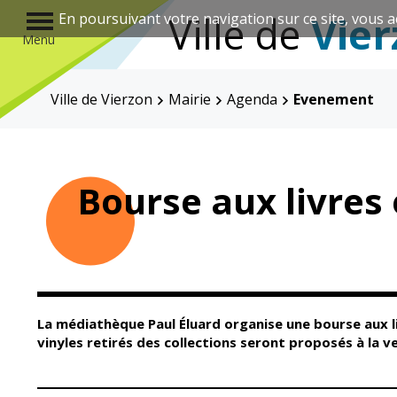
r
Ville de
Vier
En poursuivant votre navigation sur ce site, vous a
Menu
Ville de Vierzon
Mairie
Agenda
Evenement
Annuaire des associations
Bourse aux livres 
Mairie
Enfance et
éducation
La médiathèque Paul Éluard organise une bourse aux liv
vinyles retirés des collections seront proposés à la 
Élus
Guichet unique