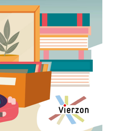
n
Équipements
sportifs
Associations
Annuaire des
associations
Démarches des
associations