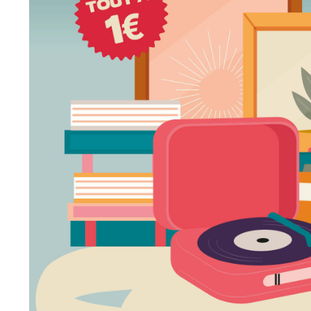
Point informatio
Fil de l'info
jeunesse
Restauration
municipale