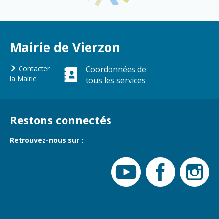
Gare de Vierzon
Travaux
Refuge canin
Mairie de Vierzon
Marchés
Contacter
Coordonnées de
Urbanisme et
la Mairie
tous les services
logement
Économie et
commerce
Restons connectés
Réseau de
chaleur urbain
Retrouvez-nous sur :