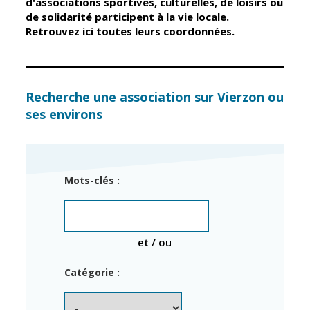
d'associations sportives, culturelles, de loisirs ou
de solidarité participent à la vie locale.
Retrouvez ici toutes leurs coordonnées.
Élus
Guichet unique
Conseil
Petite enfance
Municipal
Relais petite
enfance
Services de la
Recherche une association sur Vierzon ou
Ville
ses environs
Multi-accueil
Marchés
publics
Scolarité
Établissements
Cimetières
Mots-clés :
scolaires
Titres
Accueil avant
d'identité
et après classe
État civil
et / ou
Réussite
Élections
éducative et
Catégorie :
inclusion
Jumelages