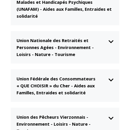
Malades et Handicapés Psychiques
CCAS
Culture
(UNAFAM)
-
Aides aux Familles, Entraides et
solidarité
Conseil
Espace
d'administration
Maurice
Rollinat
Accueil de jour
Théâtre Mac-
Union Nationale des Retraités et
L'EHPAD
Nab / La
Personnes Agées
-
Environnement -
Décale
Autonomie
Loisirs - Nature - Tourisme
seniors
Estivales
Conservatoire
Santé
Union Fédérale des Consommateurs
Ateliers arts
Centre de
« QUE CHOISIR » du Cher
-
Aides aux
plastiques
santé
Familles, Entraides et solidarité
Médiathèque
Contrat local
de santé
Musée
Établissements
Not'île
Union des Pêcheurs Vierzonnais
-
de soins
Environnement - Loisirs - Nature -
Découvrir