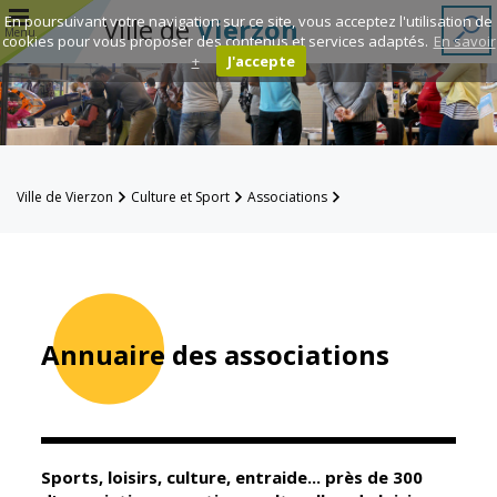
r
En poursuivant votre navigation sur ce site, vous acceptez l'utilisation de
Ville de
Vierzon
Menu
cookies pour vous proposer des contenus et services adaptés.
En savoir
+
J'accepte
Annuaire des
associations
Espace
Ville de Vierzon
Culture et Sport
Associations
Famille
Annuaire des associations
Réavie
Contacts
Annuaire des associations
Mairie
Enfance et
éducation
Sports, loisirs, culture, entraide... près de 300