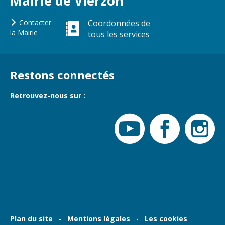
Mairie de Vierzon
Gare de Vierzon
Travaux
Contacter
Coordonnées de
la Mairie
tous les services
Refuge canin
Marchés
Urbanisme et
Restons connectés
logement
Retrouvez-nous sur :
Économie et
commerce
Réseau de
chaleur urbain
Plan du site
Mentions légales
Les cookies