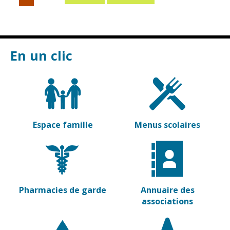
Vierzon
Pharmacies de
garde
Archives du
vendredi
En un clic
Sports
Piscine Charles
Moreira
Équipements
sportifs
Espace famille
Menus scolaires
Associations
Annuaire des
associations
Démarches
Pharmacies de garde
Annuaire des
des
associations
associations