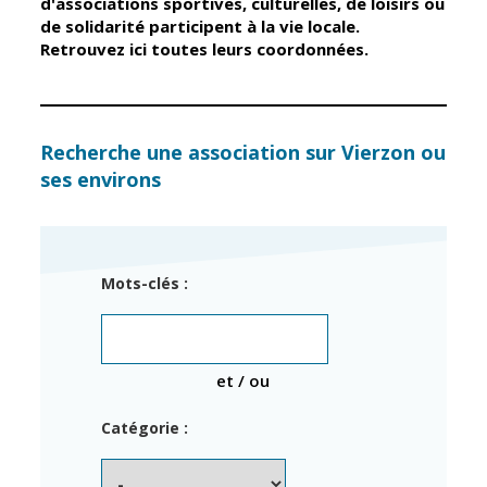
d'associations sportives, culturelles, de loisirs ou
de solidarité participent à la vie locale.
Retrouvez ici toutes leurs coordonnées.
Élus
Guichet unique
Conseil
Petite enfance
Municipal
Relais petite
enfance
Services de la
Recherche une association sur Vierzon ou
Ville
ses environs
Multi-accueil
Marchés
publics
Scolarité
Établissements
Cimetières
Mots-clés :
scolaires
Titres
Accueil avant
d'identité
et après classe
État civil
et / ou
Réussite
Élections
éducative et
Catégorie :
inclusion
Jumelages