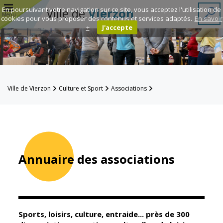
r
En poursuivant votre navigation sur ce site, vous acceptez l'utilisation de
Ville de
Vierzon
Menu
cookies pour vous proposer des contenus et services adaptés.
En savoir
+
J'accepte
Annuaire des
associations
Espace
Ville de Vierzon
Culture et Sport
Associations
Famille
Annuaire des associations
Réavie
Contacts
Annuaire des associations
Mairie
Enfance et
éducation
Sports, loisirs, culture, entraide... près de 300