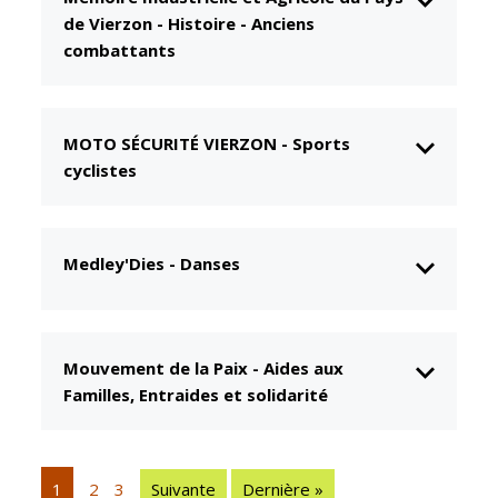
de Vierzon
-
Histoire - Anciens
CCAS
Culture
combattants
Conseil
Espace
d'administration
Maurice
Rollinat
Accueil de jour
MOTO SÉCURITÉ VIERZON
-
Sports
Théâtre Mac-
L'EHPAD
cyclistes
Nab / La
Décale
Autonomie
seniors
Estivales
Medley'Dies
-
Danses
Conservatoire
Santé
Ateliers arts
Centre de
plastiques
santé
Mouvement de la Paix
-
Aides aux
Médiathèque
Contrat local
Familles, Entraides et solidarité
de santé
Musée
Établissements
Not'île
de soins
Découvrir
1
2
3
Suivante
Dernière »