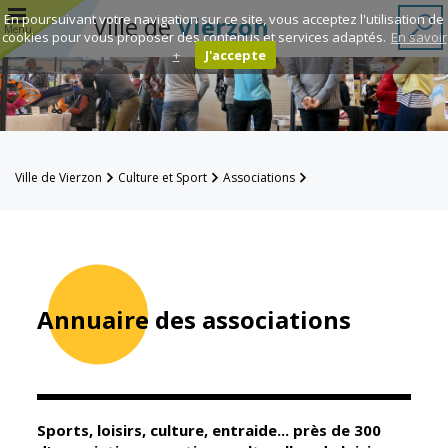
r
En poursuivant votre navigation sur ce site, vous acceptez l'utilisation de
Ville de
Vierzon
Menu
cookies pour vous proposer des contenus et services adaptés.
En savoir
+
J'accepte
Annuaire des
associations
Espace
Ville de Vierzon
Culture et Sport
Associations
Famille
Annuaire des associations
Réavie
Contacts
Annuaire des associations
Mairie
Enfance et
éducation
Sports, loisirs, culture, entraide... près de 300