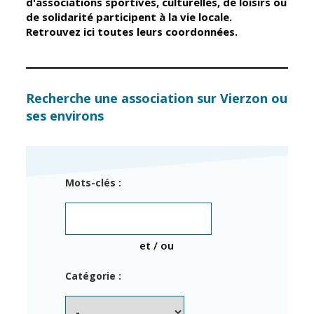
d'associations sportives, culturelles, de loisirs ou
de solidarité participent à la vie locale.
Retrouvez ici toutes leurs coordonnées.
Élus
Guichet unique
Conseil
Petite enfance
Municipal
Relais petite
enfance
Services de la
Recherche une association sur Vierzon ou
Ville
ses environs
Multi-accueil
Marchés
publics
Scolarité
Établissements
Cimetières
Mots-clés :
scolaires
Titres
Accueil avant
d'identité
et après classe
État civil
et / ou
Réussite
Élections
éducative et
Catégorie :
inclusion
Jumelages