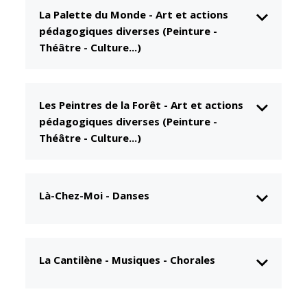
La Palette du Monde
-
Art et actions
CCAS
Culture
pédagogiques diverses (Peinture -
Conseil
Espace
Théâtre - Culture...)
d'administration
Maurice
Rollinat
Accueil de jour
Théâtre Mac-
L'EHPAD
Les Peintres de la Forêt
-
Art et actions
Nab / La
Décale
pédagogiques diverses (Peinture -
Autonomie
Théâtre - Culture...)
seniors
Estivales
Conservatoire
Santé
Ateliers arts
Centre de
Là-Chez-Moi
-
Danses
plastiques
santé
Médiathèque
Contrat local
de santé
Musée
La Cantilène
-
Musiques - Chorales
Établissements
Not'île
de soins
Découvrir