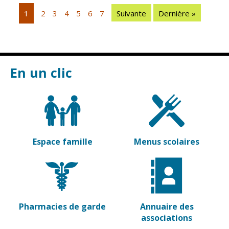
Vierzon
Pharmacies de
1
2
3
4
5
6
7
Suivante
Dernière »
garde
Archives du
vendredi
Sports
En un clic
Piscine Charles
Moreira
Équipements
sportifs
Associations
Espace famille
Menus scolaires
Annuaire des
associations
Démarches
des
associations
Pharmacies de garde
Annuaire des
associations