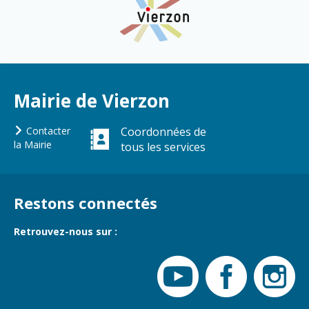
Cadre de vie
Vie citoyenne
Environnement
Assises de la
citoyenneté
Mairie de Vierzon
Propreté et
déchets
Conseils de
quartiers
Contacter
Coordonnées de
Espaces verts
la Mairie
tous les services
Conseil
Réglementation
municipal
d'enfants
Transports
Restons connectés
Conseil citoyen
Tranquillité
publique
Retrouvez-nous sur :
Renouvellement
urbain