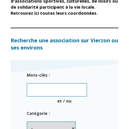
d'associations sportives, culturelles, de loisirs ou
de solidarité participent à la vie locale.
Retrouvez ici toutes leurs coordonnées.
Élus
Guichet unique
Conseil
Petite enfance
Municipal
Relais petite
enfance
Services de la
Recherche une association sur Vierzon ou
Ville
ses environs
Multi-accueil
Marchés
publics
Scolarité
Établissements
Cimetières
Mots-clés :
scolaires
Titres
Accueil avant
d'identité
et après classe
État civil
et / ou
Réussite
Élections
éducative et
Catégorie :
inclusion
Jumelages