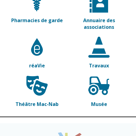
Vierzon
Pharmacies de
garde
Archives du
vendredi
Pharmacies de garde
Annuaire des
associations
Sports
Piscine Charles
Moreira
Équipements
réaVie
Travaux
sportifs
Associations
Annuaire des
associations
Théâtre Mac-Nab
Musée
Démarches
des
associations