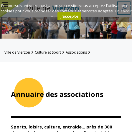
r
En poursuivant votre navigation sur ce site, vous acceptez l'utilisation de
Ville de
Vierzon
Menu
cookies pour vous proposer des contenus et services adaptés.
En savoir
+
J'accepte
Annuaire des
associations
Espace
Ville de Vierzon
Culture et Sport
Associations
Famille
Annuaire des associations
Réavie
Contacts
Annuaire des associations
Mairie
Enfance et
éducation
Sports, loisirs, culture, entraide... près de 300