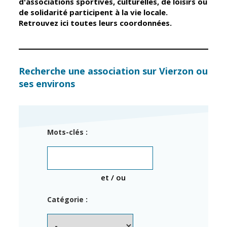
d'associations sportives, culturelles, de loisirs ou
de solidarité participent à la vie locale.
Retrouvez ici toutes leurs coordonnées.
Élus
Guichet unique
Conseil
Petite enfance
Municipal
Relais petite
enfance
Services de la
Recherche une association sur Vierzon ou
Ville
ses environs
Multi-accueil
Marchés
publics
Scolarité
Établissements
Cimetières
Mots-clés :
scolaires
Titres
Accueil avant
d'identité
et après classe
État civil
et / ou
Réussite
Élections
éducative et
Catégorie :
inclusion
Jumelages