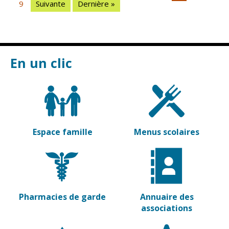
9
Suivante
Dernière »
Vierzon
Pharmacies de
garde
Archives du
vendredi
Sports
En un clic
Piscine Charles
Moreira
Équipements
sportifs
Espace famille
Menus scolaires
Associations
Annuaire des
associations
Démarches
des
Pharmacies de garde
Annuaire des
associations
associations