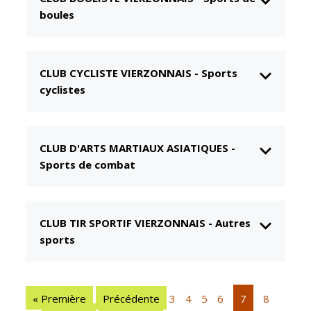
boules
CCAS
Culture
Conseil
Espace
d'administration
Maurice
Rollinat
CLUB CYCLISTE VIERZONNAIS
-
Sports
Accueil de jour
cyclistes
Théâtre Mac-
L'EHPAD
Nab / La
Décale
Autonomie
seniors
Estivales
CLUB D'ARTS MARTIAUX ASIATIQUES
-
Sports de combat
Conservatoire
Santé
Ateliers arts
Centre de
plastiques
santé
CLUB TIR SPORTIF VIERZONNAIS
-
Autres
Médiathèque
Contrat local
sports
de santé
Musée
Établissements
Not'île
de soins
« Première
Précédente
3
4
5
6
7
8
Découvrir