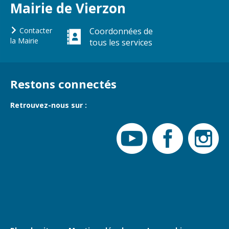
Gare de Vierzon
Mairie de Vierzon
Travaux
Contacter
Coordonnées de
Refuge canin
la Mairie
tous les services
Marchés
Urbanisme et
Restons connectés
logement
Économie et
Retrouvez-nous sur :
commerce
Réseau de
chaleur urbain