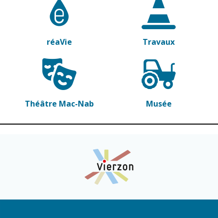
Cadre de vie
Vie citoyenne
réaVie
Travaux
Environnement
Assises de la
citoyenneté
Propreté et
déchets
Conseils de
quartiers
Espaces verts
Théâtre Mac-Nab
Musée
Conseil
Réglementation
municipal
d'enfants
Transports
Conseil citoyen
Tranquillité
publique
Renouvellement
urbain