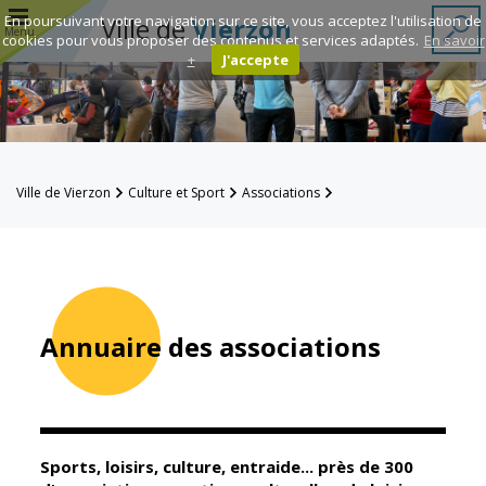
r
En poursuivant votre navigation sur ce site, vous acceptez l'utilisation de
Ville de
Vierzon
Menu
cookies pour vous proposer des contenus et services adaptés.
En savoir
+
J'accepte
Annuaire des
associations
Espace
Ville de Vierzon
Culture et Sport
Associations
Famille
Annuaire des associations
Réavie
Contacts
Annuaire des associations
Mairie
Enfance et
éducation
Sports, loisirs, culture, entraide... près de 300