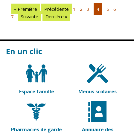
Vierzon
Pharmacies de
« Première
Précédente
1
2
3
4
5
6
garde
Archives du
7
Suivante
Dernière »
vendredi
Sports
Piscine Charles
Moreira
En un clic
Équipements
sportifs
Associations
Annuaire des
Espace famille
Menus scolaires
associations
Démarches
des
associations
Pharmacies de garde
Annuaire des