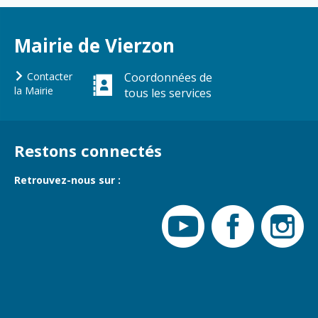
Gare de Vierzon
Travaux
Mairie de Vierzon
Refuge canin
Marchés
Contacter
Coordonnées de
la Mairie
tous les services
Urbanisme et
logement
Économie et
Restons connectés
commerce
Réseau de
Retrouvez-nous sur :
chaleur urbain