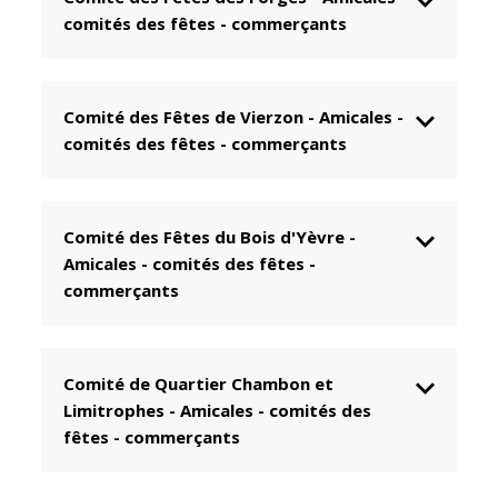
comités des fêtes - commerçants
CCAS
Culture
Conseil
Espace
d'administration
Maurice
Rollinat
Comité des Fêtes de Vierzon
-
Amicales -
Accueil de jour
comités des fêtes - commerçants
Théâtre Mac-
L'EHPAD
Nab / La
Décale
Autonomie
seniors
Estivales
Comité des Fêtes du Bois d'Yèvre
-
Amicales - comités des fêtes -
Conservatoire
Santé
commerçants
Ateliers arts
Centre de
plastiques
santé
Médiathèque
Contrat local
Comité de Quartier Chambon et
de santé
Musée
Limitrophes
-
Amicales - comités des
Établissements
fêtes - commerçants
Not'île
de soins
Découvrir