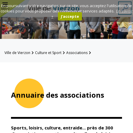
r
En poursuivant votre navigation sur ce site, vous acceptez l'utilisation de
Ville de
Vierzon
Menu
cookies pour vous proposer des contenus et services adaptés.
En savoir
+
J'accepte
Annuaire des
associations
Espace
Ville de Vierzon
Culture et Sport
Associations
Famille
Annuaire des associations
Réavie
Contacts
Annuaire des associations
Mairie
Enfance et
éducation
Sports, loisirs, culture, entraide... près de 300