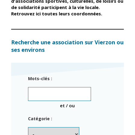
d'associations sportives, culturelles, de loisirs ou
de solidarité participent à la vie locale.
Retrouvez ici toutes leurs coordonnées.
Élus
Guichet unique
Conseil
Petite enfance
Municipal
Relais petite
enfance
Services de la
Recherche une association sur Vierzon ou
Ville
ses environs
Multi-accueil
Marchés
publics
Scolarité
Établissements
Cimetières
Mots-clés :
scolaires
Titres
Accueil avant
d'identité
et après classe
État civil
et / ou
Réussite
Élections
éducative et
Catégorie :
inclusion
Jumelages