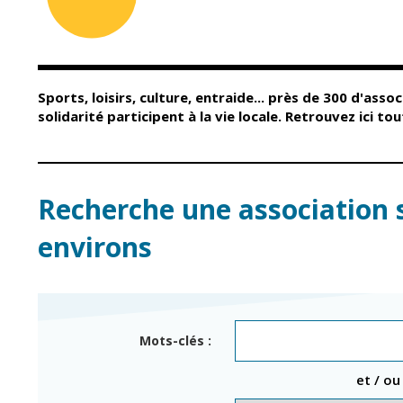
Conseil Municipal
Petite enfance
Relais petite
Services de la Ville
enfance
Marchés publics
Multi-accueil
Sports, loisirs, culture, entraide... près de 300 d'assoc
Cimetières
Scolarité
solidarité participent à la vie locale. Retrouvez ici t
Titres d'identité
Établissements
scolaires
État civil
Accueil avant et
après classe
Élections
Recherche une association 
Réussite
Jumelages
éducative et
environs
inclusion
Publication des
actes
Inscriptions
administratifs
scolaires 2026-202
Journal municipal
Enfance jeunesse
Mots-clés :
Actualités
Centres de loisirs
et / ou
Espace jeunes
Agenda