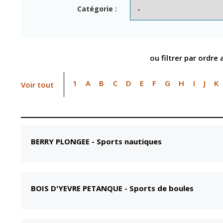
Point informatio
Fil de l'info
Catégorie :
jeunesse
Restauration
municipale
ou filtrer par ordre
1
A
B
C
D
E
F
G
H
I
J
K
Voir tout
BERRY PLONGEE
-
Sports nautiques
BOIS D'YEVRE PETANQUE
-
Sports de boules