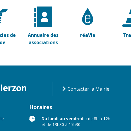
ies de
Annuaire des
réaVie
Tr
rde
associations
Vierzon
Contacter la Mairie
Horaires
lle
Du lundi au vendredi :
de 8h à 12h
et de 13h30 à 17h30