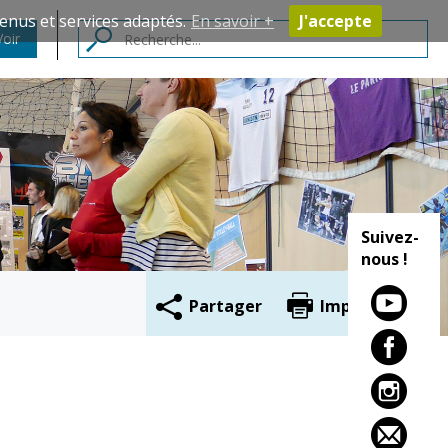
enus et services adaptés.
En savoir +
J'accepte
Voir
Contacts
Suivez-
nous !
Partager
Imprimer
Cadre de vie
Vie citoyenne
Environnement
Assises de la
citoyenneté