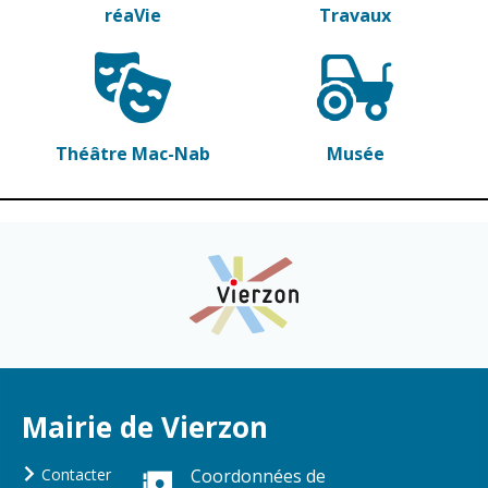
Vierzon
Pharmacies de
réaVie
Travaux
garde
Archives du
vendredi
Sports
Théâtre Mac-Nab
Musée
Piscine Charles
Moreira
Équipements
sportifs
Associations
Annuaire des
associations
Démarches
des
Mairie de Vierzon
associations
Contacter
Coordonnées de