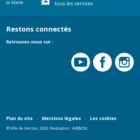
la Mairie
tous les services
Cadre de vie
Vie citoyenne
Restons connectés
Environnement
Assises de la
citoyenneté
Retrouvez-nous sur :
Propreté et
déchets
Conseils de
quartiers
Espaces verts
Conseil
Réglementation
municipal
d'enfants
Transports
Conseil citoyen
Tranquillité
publique
Plan du site
Mentions légales
Les cookies
Renouvellement
Addictic
© Ville de Vierzon, 2026. Réalisation :
urbain