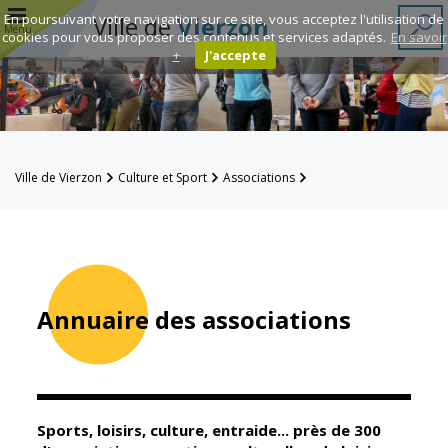
r
En poursuivant votre navigation sur ce site, vous acceptez l'utilisation de
Ville de
Vierzon
Menu
cookies pour vous proposer des contenus et services adaptés.
En savoir
+
J'accepte
Annuaire des
associations
Espace
Ville de Vierzon
Culture et Sport
Associations
Famille
Annuaire des associations
Réavie
Contacts
Annuaire des associations
Mairie
Enfance et
éducation
Sports, loisirs, culture, entraide... près de 300