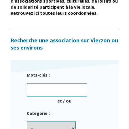
d'associations sportives, culturelles, de loisirs ou
de solidarité participent à la vie locale.
Retrouvez ici toutes leurs coordonnées.
Élus
Guichet unique
Conseil
Petite enfance
Municipal
Relais petite
enfance
Services de la
Recherche une association sur Vierzon ou
Ville
ses environs
Multi-accueil
Marchés
publics
Scolarité
Établissements
Cimetières
Mots-clés :
scolaires
Titres
Accueil avant
d'identité
et après classe
État civil
et / ou
Réussite
Élections
éducative et
Catégorie :
inclusion
Jumelages