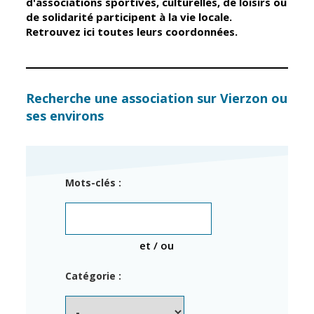
d'associations sportives, culturelles, de loisirs ou
de solidarité participent à la vie locale.
Retrouvez ici toutes leurs coordonnées.
Élus
Guichet unique
Conseil
Petite enfance
Municipal
Relais petite
enfance
Services de la
Recherche une association sur Vierzon ou
Ville
ses environs
Multi-accueil
Marchés
publics
Scolarité
Établissements
Cimetières
Mots-clés :
scolaires
Titres
Accueil avant
d'identité
et après classe
État civil
et / ou
Réussite
Élections
éducative et
Catégorie :
inclusion
Jumelages