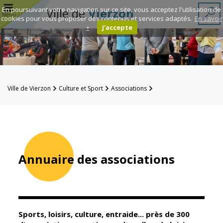
r
En poursuivant votre navigation sur ce site, vous acceptez l'utilisation de
Ville de
Vierzon
Menu
cookies pour vous proposer des contenus et services adaptés.
En savoir
+
J'accepte
Annuaire des
associations
Espace
Ville de Vierzon
Culture et Sport
Associations
Famille
Annuaire des associations
Réavie
Contacts
Annuaire des associations
Mairie
Enfance et
éducation
Sports, loisirs, culture, entraide... près de 300