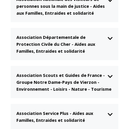
personnes sous la main de justice
-
Aides
CCAS
Culture
aux Familles, Entraides et solidarité
Conseil
Espace
d'administration
Maurice
Rollinat
Accueil de jour
Association Départementale de
Théâtre Mac-
L'EHPAD
Protection Civile du Cher
-
Aides aux
Nab / La
Décale
Familles, Entraides et solidarité
Autonomie
seniors
Estivales
Conservatoire
Santé
Association Scouts et Guides de France -
Ateliers arts
Centre de
Groupe Notre Dame-Pays de Vierzon
-
plastiques
santé
Environnement - Loisirs - Nature - Tourisme
Médiathèque
Contrat local
de santé
Musée
Établissements
Association Service Plus
-
Aides aux
Not'île
de soins
Familles, Entraides et solidarité
Découvrir