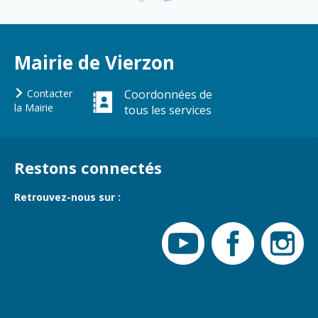
Gare de Vierzon
Travaux
Refuge canin
Mairie de Vierzon
Marchés
Contacter
Coordonnées de
Urbanisme et
la Mairie
tous les services
logement
Économie et
commerce
Restons connectés
Réseau de
chaleur urbain
Retrouvez-nous sur :