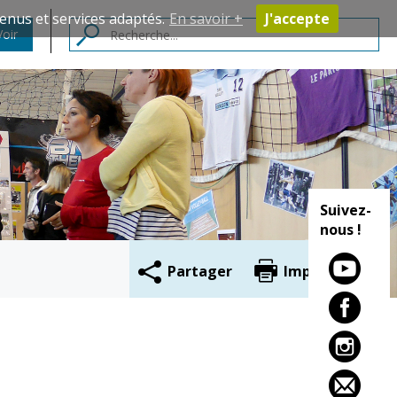
enus et services adaptés.
En savoir +
J'accepte
Voir
Contacts
Suivez-
nous !
Partager
Imprimer
Cadre de vie
Vie citoyenne
Environnement
Assises de la
citoyenneté