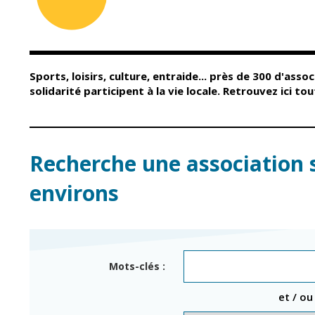
Conseil Municipal
Petite enfance
Relais petite
Services de la Ville
enfance
Marchés publics
Multi-accueil
Sports, loisirs, culture, entraide... près de 300 d'assoc
Cimetières
Scolarité
solidarité participent à la vie locale. Retrouvez ici t
Titres d'identité
Établissements
scolaires
État civil
Accueil avant et
après classe
Élections
Recherche une association 
Réussite
Jumelages
éducative et
environs
inclusion
Publication des
actes
Inscriptions
administratifs
scolaires 2026-202
Journal municipal
Enfance jeunesse
Mots-clés :
Actualités
Centres de loisirs
et / ou
Espace jeunes
Agenda