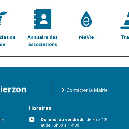
ies de
Annuaire des
réaVie
Tr
rde
associations
Vierzon
Contacter la Mairie
Horaires
lle
Du lundi au vendredi :
de 8h à 12h
et de 13h30 à 17h30