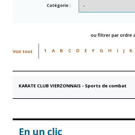
Point informatio
Fil de l'info
Catégorie :
jeunesse
Restauration
municipale
ou filtrer par ordre
1
A
B
C
D
E
F
G
H
I
J
K
Voir tout
KARATE CLUB VIERZONNAIS
-
Sports de combat
En un clic