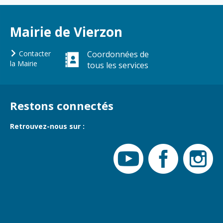
Gare de Vierzon
Travaux
Mairie de Vierzon
Refuge canin
Marchés
Contacter
Coordonnées de
la Mairie
tous les services
Urbanisme et
logement
Économie et
Restons connectés
commerce
Réseau de
Retrouvez-nous sur :
chaleur urbain