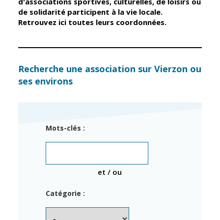
d'associations sportives, culturelles, de loisirs ou
de solidarité participent à la vie locale.
Retrouvez ici toutes leurs coordonnées.
Élus
Guichet unique
Conseil
Petite enfance
Municipal
Relais petite
enfance
Services de la
Recherche une association sur Vierzon ou
Ville
ses environs
Multi-accueil
Marchés
publics
Scolarité
Établissements
Cimetières
Mots-clés :
scolaires
Titres
Accueil avant
d'identité
et après classe
État civil
et / ou
Réussite
Élections
éducative et
Catégorie :
inclusion
Jumelages