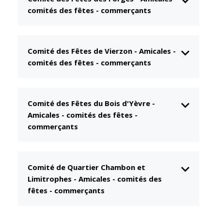
comités des fêtes - commerçants
CCAS
Culture
Conseil
Espace
d'administration
Maurice
Rollinat
Comité des Fêtes de Vierzon
-
Amicales -
Accueil de jour
comités des fêtes - commerçants
Théâtre Mac-
L'EHPAD
Nab / La
Décale
Autonomie
seniors
Estivales
Comité des Fêtes du Bois d'Yèvre
-
Amicales - comités des fêtes -
Conservatoire
Santé
commerçants
Ateliers arts
Centre de
plastiques
santé
Médiathèque
Contrat local
Comité de Quartier Chambon et
de santé
Musée
Limitrophes
-
Amicales - comités des
Établissements
fêtes - commerçants
Not'île
de soins
Découvrir