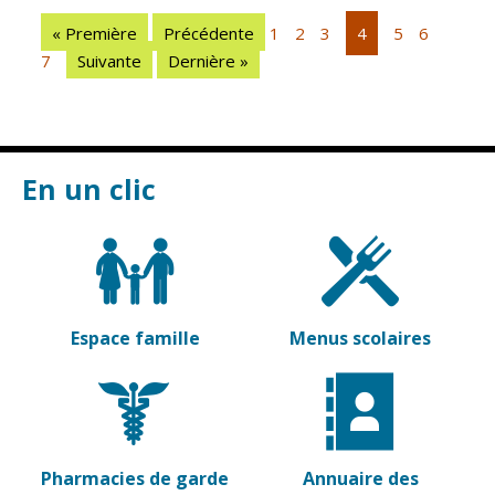
Vierzon
Pharmacies de
« Première
Précédente
1
2
3
4
5
6
garde
Archives du
7
Suivante
Dernière »
vendredi
Sports
Piscine Charles
Moreira
En un clic
Équipements
sportifs
Associations
Annuaire des
Espace famille
Menus scolaires
associations
Démarches
des
associations
Pharmacies de garde
Annuaire des