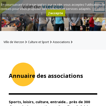
r
En poursuivant votre navigation sur ce site, vous acceptez l'utilisation de
Ville de
Vierzon
Menu
cookies pour vous proposer des contenus et services adaptés.
En savoir
+
J'accepte
Annuaire des
associations
Espace
Ville de Vierzon
Culture et Sport
Associations
Famille
Annuaire des associations
Réavie
Contacts
Annuaire des associations
Mairie
Enfance et
éducation
Sports, loisirs, culture, entraide... près de 300