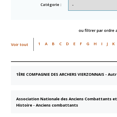
Point informatio
Fil de l'info
Catégorie :
jeunesse
Restauration
municipale
ou filtrer par ordre
1
A
B
C
D
E
F
G
H
I
J
K
Voir tout
1ÈRE COMPAGNIE DES ARCHERS VIERZONNAIS
-
Autr
Association Nationale des Anciens Combattants et 
Histoire - Anciens combattants