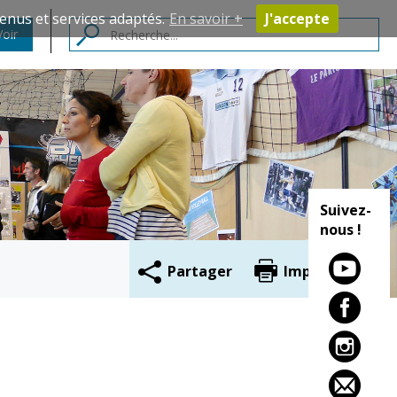
enus et services adaptés.
En savoir +
J'accepte
Voir
Contacts
Suivez-
nous !
Partager
Imprimer
Cadre de vie
Vie citoyenne
Environnement
Assises de la
citoyenneté