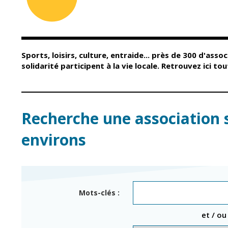
Conseil Municipal
Petite enfance
Relais petite
Services de la Ville
enfance
Marchés publics
Multi-accueil
Sports, loisirs, culture, entraide... près de 300 d'assoc
Cimetières
Scolarité
solidarité participent à la vie locale. Retrouvez ici t
Titres d'identité
Établissements
scolaires
État civil
Accueil avant et
après classe
Élections
Recherche une association 
Réussite
Jumelages
éducative et
environs
inclusion
Publication des
actes
Inscriptions
administratifs
scolaires 2026-202
Journal municipal
Enfance jeunesse
Mots-clés :
Actualités
Centres de loisirs
et / ou
Espace jeunes
Agenda