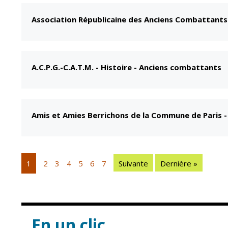
Association Républicaine des Anciens Combattants
A.C.P.G.-C.A.T.M.
-
Histoire - Anciens combattants
Amis et Amies Berrichons de la Commune de Paris
1
2
3
4
5
6
7
Suivante
Dernière »
En un clic