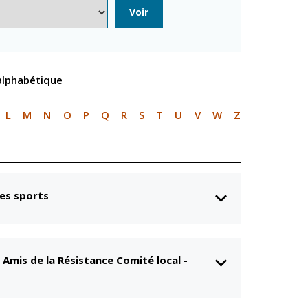
n
Équipements
Voir
sportifs
Associations
Annuaire des
 alphabétique
associations
Démarches des
associations
L
M
N
O
P
Q
R
S
T
U
V
W
Z
es sports
Amis de la Résistance Comité local
-