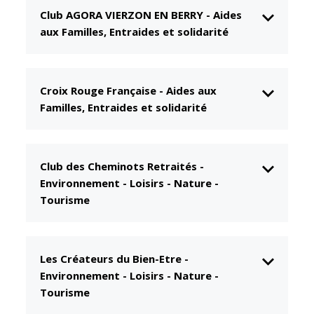
Club AGORA VIERZON EN BERRY
-
Aides
CCAS
Culture
aux Familles, Entraides et solidarité
Conseil
Espace
d'administration
Maurice
Rollinat
Accueil de jour
Croix Rouge Française
-
Aides aux
Théâtre Mac-
L'EHPAD
Familles, Entraides et solidarité
Nab / La
Décale
Autonomie
seniors
Estivales
Club des Cheminots Retraités
-
Conservatoire
Santé
Environnement - Loisirs - Nature -
Ateliers arts
Centre de
Tourisme
plastiques
santé
Médiathèque
Contrat local
de santé
Musée
Les Créateurs du Bien-Etre
-
Établissements
Environnement - Loisirs - Nature -
Not'île
de soins
Tourisme
Découvrir