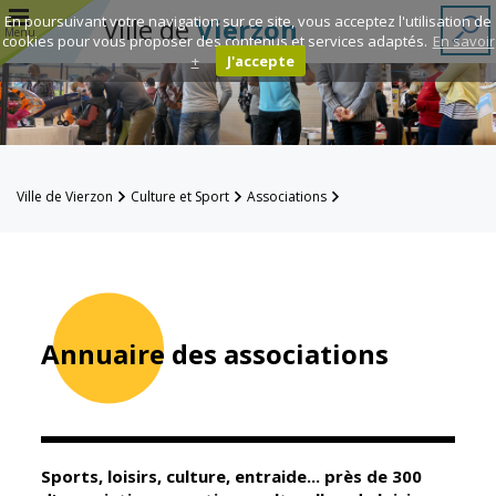
r
En poursuivant votre navigation sur ce site, vous acceptez l'utilisation de
Ville de
Vierzon
Menu
cookies pour vous proposer des contenus et services adaptés.
En savoir
+
J'accepte
Annuaire des
associations
Espace
Ville de Vierzon
Culture et Sport
Associations
Famille
Annuaire des associations
Réavie
Contacts
Annuaire des associations
Mairie
Enfance et
éducation
Sports, loisirs, culture, entraide... près de 300