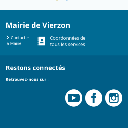
Gare de Vierzon
Travaux
Refuge canin
Mairie de Vierzon
Marchés
Contacter
Coordonnées de
Urbanisme et
la Mairie
tous les services
logement
Économie et
commerce
Restons connectés
Réseau de
chaleur urbain
Retrouvez-nous sur :