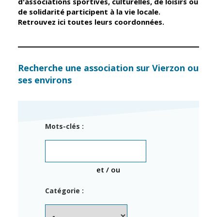
d'associations sportives, culturelles, de loisirs ou
de solidarité participent à la vie locale.
Retrouvez ici toutes leurs coordonnées.
Élus
Guichet unique
Conseil
Petite enfance
Municipal
Relais petite
enfance
Services de la
Recherche une association sur Vierzon ou
Ville
ses environs
Multi-accueil
Marchés
publics
Scolarité
Établissements
Cimetières
Mots-clés :
scolaires
Titres
Accueil avant
d'identité
et après classe
État civil
et / ou
Réussite
Élections
éducative et
Catégorie :
inclusion
Jumelages