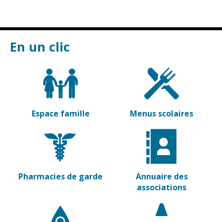
Vierzon
Pharmacies de
garde
Archives du
vendredi
En un clic
Sports
Piscine Charles
Moreira
Équipements
sportifs
Espace famille
Menus scolaires
Associations
Annuaire des
associations
Démarches
Pharmacies de garde
Annuaire des
des
associations
associations