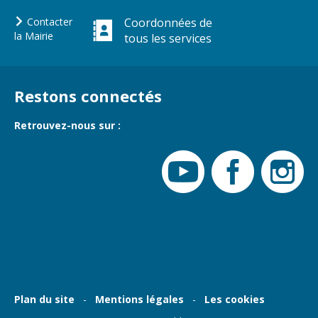
Gare de Vierzon
Contacter
Coordonnées de
Travaux
la Mairie
tous les services
Refuge canin
Marchés
Restons connectés
Urbanisme et
logement
Retrouvez-nous sur :
Économie et
commerce
Réseau de
chaleur urbain
Plan du site
Mentions légales
Les cookies