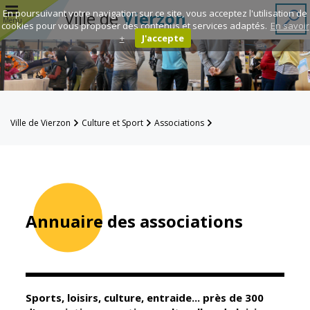
r
En poursuivant votre navigation sur ce site, vous acceptez l'utilisation de
Ville de
Vierzon
Menu
cookies pour vous proposer des contenus et services adaptés.
En savoir
+
J'accepte
Annuaire des
associations
Espace
Ville de Vierzon
Culture et Sport
Associations
Famille
Annuaire des associations
Réavie
Contacts
Annuaire des associations
Mairie
Enfance et
éducation
Sports, loisirs, culture, entraide... près de 300