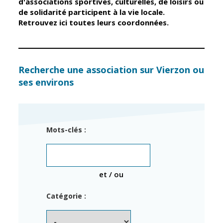
d'associations sportives, culturelles, de loisirs ou
de solidarité participent à la vie locale.
Retrouvez ici toutes leurs coordonnées.
Élus
Guichet unique
Conseil
Petite enfance
Municipal
Relais petite
enfance
Services de la
Recherche une association sur Vierzon ou
Ville
ses environs
Multi-accueil
Marchés
publics
Scolarité
Établissements
Cimetières
Mots-clés :
scolaires
Titres
Accueil avant
d'identité
et après classe
État civil
et / ou
Réussite
Élections
éducative et
Catégorie :
inclusion
Jumelages