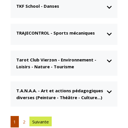
TKF School
-
Danses
CCAS
Culture
Conseil
Espace
d'administration
Maurice
Rollinat
Accueil de jour
TRAJECONTROL
-
Sports mécaniques
Théâtre Mac-
L'EHPAD
Nab / La
Décale
Autonomie
seniors
Tarot Club Vierzon
-
Environnement -
Estivales
Loisirs - Nature - Tourisme
Conservatoire
Santé
Ateliers arts
Centre de
plastiques
santé
T.A.N.A.A.
-
Art et actions pédagogiques
Médiathèque
Contrat local
diverses (Peinture - Théâtre - Culture...)
de santé
Musée
Établissements
Not'île
de soins
1
2
Suivante
Découvrir